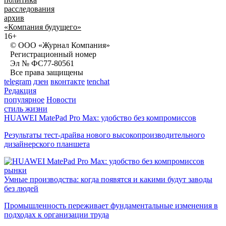
расследования
архив
«Компания будущего»
16+
© ООО «Журнал Компания»
Регистрационный номер
Эл № ФС77-80561
Все права защищены
telegram
дзен
вконтакте
tenchat
Редакция
популярное
Новости
стиль жизни
HUAWEI MatePad Pro Max: удобство без компромиссов
Результаты тест-драйва нового высокопроизводительного
дизайнерского планшета
рынки
Умные производства: когда появятся и какими будут заводы
без людей
Промышленность переживает фундаментальные изменения в
подходах к организации труда