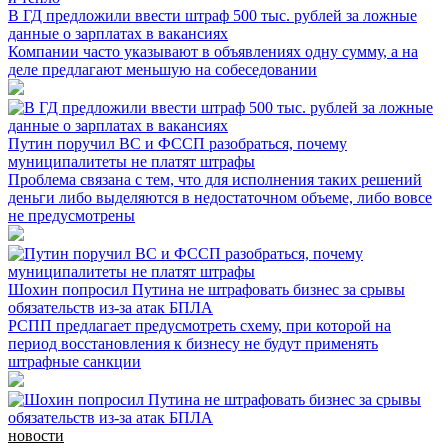
В ГД предложили ввести штраф 500 тыс. рублей за ложные
данные о зарплатах в вакансиях
Компании часто указывают в объявлениях одну сумму, а на
деле предлагают меньшую на собеседовании
Путин поручил ВС и ФССП разобраться, почему
муниципалитеты не платят штрафы
Проблема связана с тем, что для исполнения таких решений
деньги либо выделяются в недостаточном объеме, либо вовсе
не предусмотрены
Шохин попросил Путина не штрафовать бизнес за срывы
обязательств из-за атак БПЛА
РСПП предлагает предусмотреть схему, при которой на
период восстановления к бизнесу не будут применять
штрафные санкции
новости