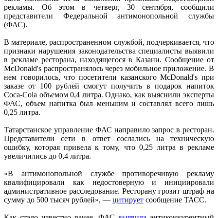
рекламы. Об этом в четверг, 30 сентября, сообщили
представители Федеральной антимонопольной службы
(ФАС).
В материале, распространенном службой, подчеркивается, что
признаки нарушения законодательства специалисты выявили
в рекламе ресторана, находящегося в Казани. Сообщение от
McDonald's распространялось через мобильное приложение. В
нем говорилось, что посетители казанского McDonald's при
заказе от 100 рублей смогут получить в подарок напиток
Coca-Cola объемом 0,4 литра. Однако, как выяснили эксперты
ФАС, объем напитка был меньшим и составлял всего лишь
0,25 литра.
Татарстанское управление ФАС направило запрос в ресторан.
Представители сети в ответ сослались на техническую
ошибку, которая привела к тому, что 0,25 литра в рекламе
увеличились до 0,4 литра.
«В антимонопольной службе противоречивую рекламу
квалифицировали как недостоверную и инициировали
административное расследование. Ресторану грозит штраф на
сумму до 500 тысяч рублей», —
цитирует
сообщение ТАСС.
Как стало известно ранее, ФАС
выявила
антиконкурентный