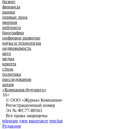
бизнес
финансы
рынки
первые лица
мнения
рейтинги
биографии
цифровое развитие
наука и технологии
недвижимость
авто
медиа
крипта
стиль
политика
расследования
архив
«Компания будущего»
16+
© ООО «Журнал Компания»
Регистрационный номер
Эл № ФС77-80561
Все права защищены
telegram
дзен
вконтакте
tenchat
Редакция