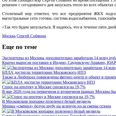
Об этом сообщил мэр Сергей Собянин во время посещения ТЭЦ
решение с сегодняшнего дня запускать тепло во всех объектах 
Столичный мэр отметил, что все предприятия ЖКХ подгот
магистральные сети готовы, система водоснабжения, газоснабж
«Так что будем запускаться. Я надеюсь, что в течение пяти дн
Москва
Сергей Собянин
Еще по теме
Экспортеры из Москвы дополнительно заработали 14 млрд руб
Кратно выросли поставки в Индию, Саудовскую Аравию, ЮА
БПЛА достигли территории Московского НПЗ
Также в Люберцах повреждены фитнес-центр и объект в промз
Спрос на ипотеку в Москве снизился на 19,7%
В мае 2026 года на первичном и вторичном рынках Москвы был
В Московском зоопарке позеленел белый медведь
Мишка «сменил» белую шубу на зеленую из-за смены сезона
Символ Московского зоопарка манул Тимофей отпраздновал ш