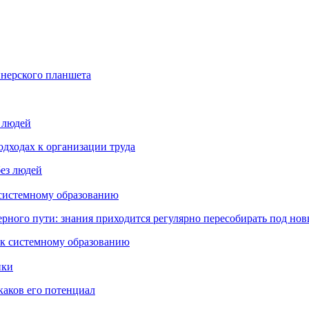
йнерского планшета
з людей
дходах к организации труда
 системному образованию
ьерного пути: знания приходится регулярно пересобирать под но
пки
каков его потенциал