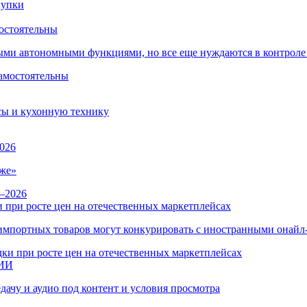
остоятельны
ыми автономными функциями, но все еще нуждаются в контроле
сы и кухонную технику
026
же»
 при росте цен на отечественных маркетплейсах
ы импортных товаров могут конкурировать с иностранными онай
 ИИ
дачу и аудио под контент и условия просмотра