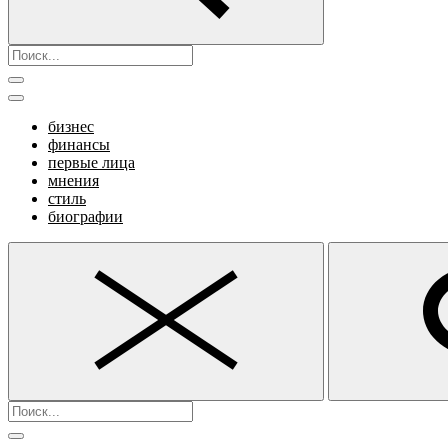
бизнес
финансы
первые лица
мнения
стиль
биографии