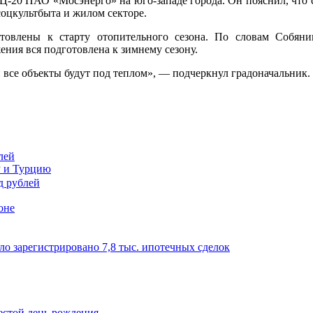
-20 ПАО «Мосэнерго» на юго-западе города. Он пояснил, что с 
соцкультбыта и жилом секторе.
овлены к старту отопительного сезона. По словам Собянин
ения вся подготовлена к зимнему сезону.
ей все объекты будут под теплом», — подчеркнул градоначальник.
лей
Р и Турцию
оне
о зарегистрировано 7,8 тыс. ипотечных сделок
естой день рождения