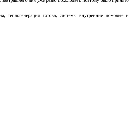
завтрашнего дня уже резко похолодает, поэтому было принято
а, теплогенерация готова, системы внутренние домовые и