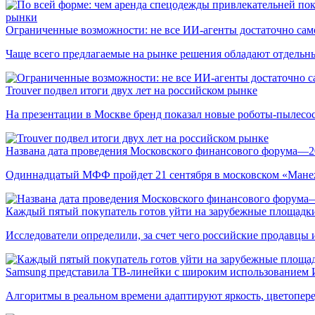
рынки
Ограниченные возможности: не все ИИ-агенты достаточно сам
Чаще всего предлагаемые на рынке решения обладают отдельн
Trouver подвел итоги двух лет на российском рынке
На презентации в Москве бренд показал новые роботы-пылесо
Названа дата проведения Московского финансового форума—2
Одиннадцатый МФФ пройдет 21 сентября в московском «Мане
Каждый пятый покупатель готов уйти на зарубежные площадки
Исследователи определили, за счет чего российские продавц
Samsung представила ТВ-линейки с широким использованием
Алгоритмы в реальном времени адаптируют яркость, цветопере