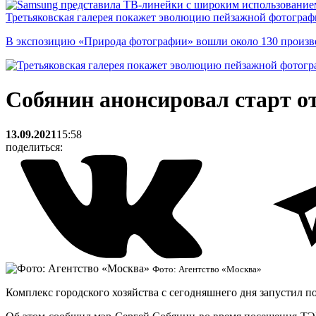
Третьяковская галерея покажет эволюцию пейзажной фотографи
В экспозицию «Природа фотографии» вошли около 130 произ
Собянин анонсировал старт о
13.09.2021
15:58
поделиться:
Фото: Агентство «Москва»
Комплекс городского хозяйства с сегодняшнего дня запустил по