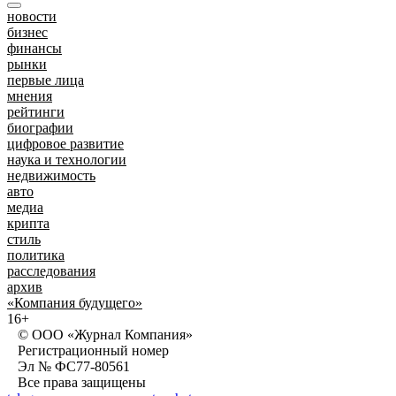
новости
бизнес
финансы
рынки
первые лица
мнения
рейтинги
биографии
цифровое развитие
наука и технологии
недвижимость
авто
медиа
крипта
стиль
политика
расследования
архив
«Компания будущего»
16+
© ООО «Журнал Компания»
Регистрационный номер
Эл № ФС77-80561
Все права защищены