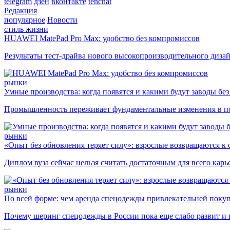
telegram
дзен
вконтакте
tenchat
Редакция
популярное
Новости
стиль жизни
HUAWEI MatePad Pro Max: удобство без компромиссов
Результаты тест-драйва нового высокопроизводительного диза
рынки
Умные производства: когда появятся и какими будут заводы бе
Промышленность переживает фундаментальные изменения в по
рынки
«Опыт без обновления теряет силу»: взрослые возвращаются к
Диплом вуза сейчас нельзя считать достаточным для всего кар
рынки
По всей форме: чем аренда спецодежды привлекательней поку
Почему шеринг спецодежды в России пока еще слабо развит и 