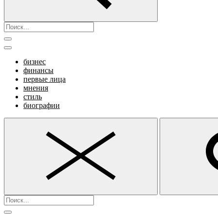
бизнес
финансы
первые лица
мнения
стиль
биографии