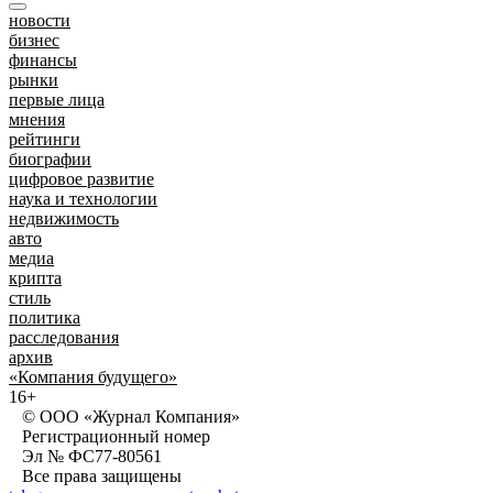
новости
бизнес
финансы
рынки
первые лица
мнения
рейтинги
биографии
цифровое развитие
наука и технологии
недвижимость
авто
медиа
крипта
стиль
политика
расследования
архив
«Компания будущего»
16+
© ООО «Журнал Компания»
Регистрационный номер
Эл № ФС77-80561
Все права защищены