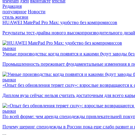
telegram
дзен
вконтакте
tenchat
Редакция
популярное
Новости
стиль жизни
HUAWEI MatePad Pro Max: удобство без компромиссов
Результаты тест-драйва нового высокопроизводительного диза
рынки
Умные производства: когда появятся и какими будут заводы бе
Промышленность переживает фундаментальные изменения в по
рынки
«Опыт без обновления теряет силу»: взрослые возвращаются к
Диплом вуза сейчас нельзя считать достаточным для всего кар
рынки
По всей форме: чем аренда спецодежды привлекательней поку
Почему шеринг спецодежды в России пока еще слабо развит и 