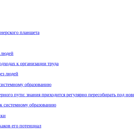
йнерского планшета
з людей
дходах к организации труда
 системному образованию
ьерного пути: знания приходится регулярно пересобирать под но
пки
каков его потенциал