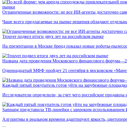
рынки
Ограниченные возможности: не все ИИ-агенты достаточно сам
Чаще всего предлагаемые на рынке решения обладают отдельн
Trouver подвел итоги двух лет на российском рынке
На презентации в Москве бренд показал новые роботы-пылесо
Названа дата проведения Московского финансового форума—2
Одиннадцатый МФФ пройдет 21 сентября в московском «Мане
Каждый пятый покупатель готов уйти на зарубежные площадки
Исследователи определили, за счет чего российские продавц
Samsung представила ТВ-линейки с широким использованием
Алгоритмы в реальном времени адаптируют яркость, цветопере