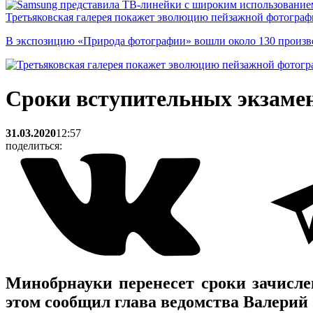
Третьяковская галерея покажет эволюцию пейзажной фотографи
В экспозицию «Природа фотографии» вошли около 130 произ
Сроки вступительных экзамен
31.03.2020
12:57
поделиться:
Минобрнауки перенесет сроки зачисле
этом сообщил глава ведомства Валерий