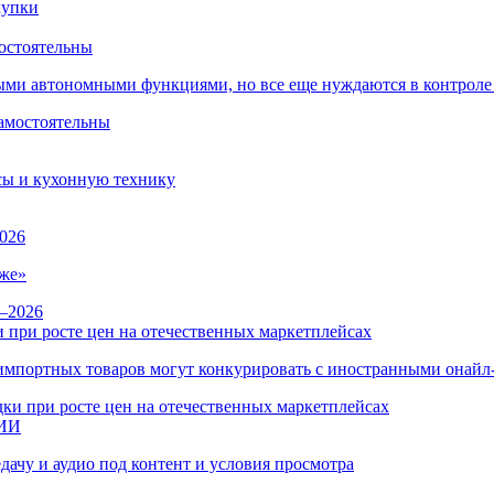
остоятельны
ыми автономными функциями, но все еще нуждаются в контроле
сы и кухонную технику
026
же»
 при росте цен на отечественных маркетплейсах
ы импортных товаров могут конкурировать с иностранными онай
 ИИ
дачу и аудио под контент и условия просмотра