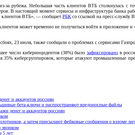
из-за рубежа. Небольшая часть клиентов ВТБ столкнулась с 
еров. В настоящий момент сервисы и инфраструктура банка раб
у клиентов ВТБ», — сообщает
РБК
со ссылкой на пресс-службу В
и клиентов может временно не получиться войти в приложение и «
сбоях, 23 июля, также сообщали о проблемах с сервисами Газпр
льшее число киберинцидентов (38%) было
зафиксировано
в росси
ля 35% кибергруппировок, которые атакуют промышленные пре
енег и аккаунтов россиян
ьшивые бета-ключи и распространяют вредоносные файлы
нком
илотников, а затем присылают фейковые сообщения о взломе ли
 5 лет