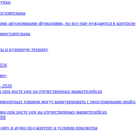
остоятельны
ыми автономными функциями, но все еще нуждаются в контроле
сы и кухонную технику
026
же»
 при росте цен на отечественных маркетплейсах
ы импортных товаров могут конкурировать с иностранными онай
 ИИ
дачу и аудио под контент и условия просмотра