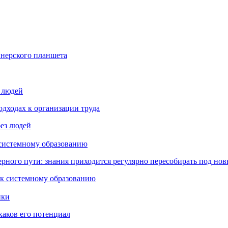
йнерского планшета
з людей
дходах к организации труда
 системному образованию
ьерного пути: знания приходится регулярно пересобирать под но
пки
каков его потенциал