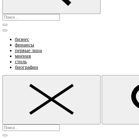
бизнес
финансы
первые лица
мнения
стиль
биографии