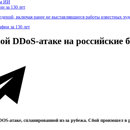
и за 130 лет
ведений, включая ранее не выставлявшиеся работы известных
ой DDoS-атаке на российские б
DOS-атаке, спланированной из-за рубежа. Сбой произошел в