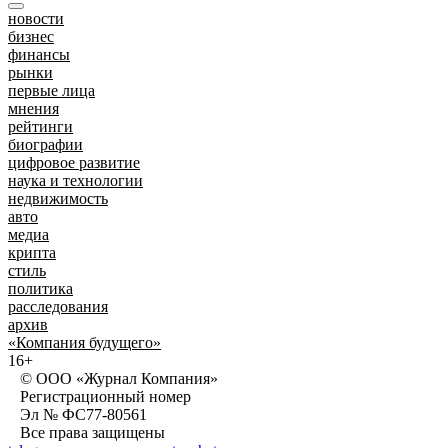
новости
бизнес
финансы
рынки
первые лица
мнения
рейтинги
биографии
цифровое развитие
наука и технологии
недвижимость
авто
медиа
крипта
стиль
политика
расследования
архив
«Компания будущего»
16+
© ООО «Журнал Компания»
Регистрационный номер
Эл № ФС77-80561
Все права защищены