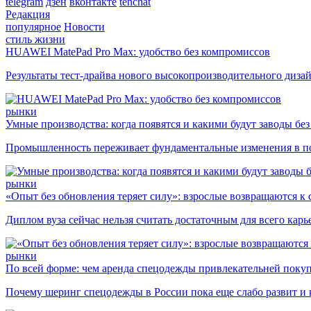
telegram
дзен
вконтакте
tenchat
Редакция
популярное
Новости
стиль жизни
HUAWEI MatePad Pro Max: удобство без компромиссов
Результаты тест-драйва нового высокопроизводительного диза
рынки
Умные производства: когда появятся и какими будут заводы бе
Промышленность переживает фундаментальные изменения в по
рынки
«Опыт без обновления теряет силу»: взрослые возвращаются к
Диплом вуза сейчас нельзя считать достаточным для всего кар
рынки
По всей форме: чем аренда спецодежды привлекательней поку
Почему шеринг спецодежды в России пока еще слабо развит и 