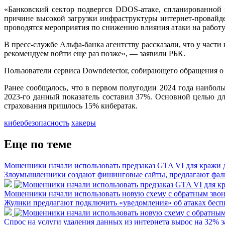
«Банковский сектор подвергся DDOS-атаке, спланированной 
причине высокой загрузки инфраструктуры интернет-провайд
проводятся мероприятия по снижению влияния атаки на работ
В пресс-службе Альфа-банка агентству рассказали, что у част
рекомендуем войти еще раз позже», — заявили РБК.
Пользователи сервиса Downdetector, собирающего обращения о 
Ранее сообщалось, что в первом полугодии 2024 года наибо
2023-го данный показатель составил 37%. Основной целью д
страхования пришлось 15% кибератак.
кибербезопасность
хакеры
Еще по теме
Мошенники начали использовать предзаказ GTA VI для кражи д
Злоумышленники создают фишинговые сайты, предлагают фал
Мошенники начали использовать новую схему с обратным зво
Жулики предлагают подключить «уведомления» об атаках бесп
Спрос на услуги удаления данных из интернета вырос на 32% за