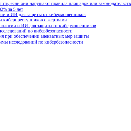
лить, если они нарушают правила площадок или законодательст
гии и ИИ для защиты от кибермошенников
и киберпреступников с жертвами
сследований по кибербезопасности
ния при обеспечении адекватных мер защиты