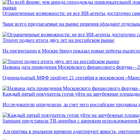
рынки
Ограниченные возможности: не все ИИ-агенты достаточно сам
Чаще всего предлагаемые на рынке решения обладают отдельн
Trouver подвел итоги двух лет на российском рынке
На презентации в Москве бренд показал новые роботы-пылесо
Названа дата проведения Московского финансового форума—2
Одиннадцатый МФФ пройдет 21 сентября в московском «Мане
Каждый пятый покупатель готов уйти на зарубежные площадки
Исследователи определили, за счет чего российские продавц
Samsung представила ТВ-линейки с широким использованием
Алгоритмы в реальном времени адаптируют яркость, цветопере