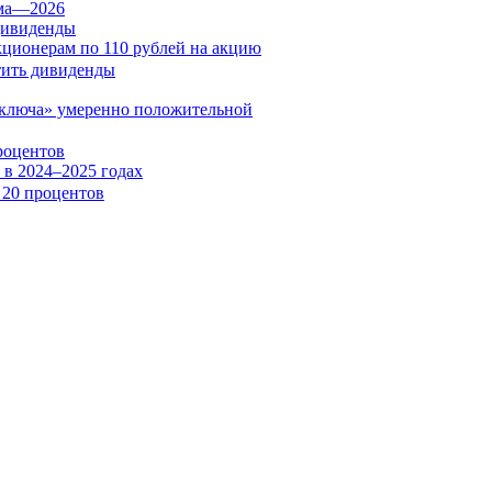
дивиденды
кционерам по 110 рублей на акцию
«ключа» умеренно положительной
роцентов
в 2024–2025 годах