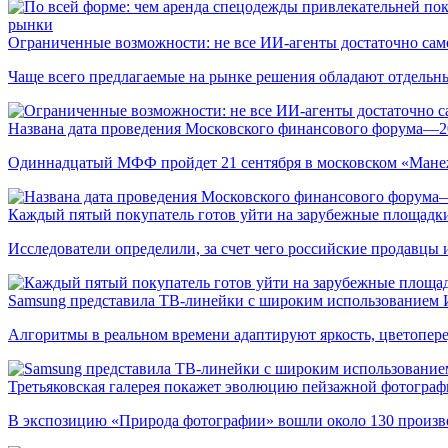
рынки
Ограниченные возможности: не все ИИ-агенты достаточно сам
Чаще всего предлагаемые на рынке решения обладают отдельн
Названа дата проведения Московского финансового форума—2
Одиннадцатый МФФ пройдет 21 сентября в московском «Мане
Каждый пятый покупатель готов уйти на зарубежные площадки
Исследователи определили, за счет чего российские продавц
Samsung представила ТВ-линейки с широким использованием
Алгоритмы в реальном времени адаптируют яркость, цветопере
Третьяковская галерея покажет эволюцию пейзажной фотографи
В экспозицию «Природа фотографии» вошли около 130 произ