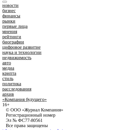
новости
бизнес
финансы
рынки
первые лица
мнения
рейтинги
биографии
цифровое развитие
наука и технологии
недвижимость
авто
медиа
крипта
стиль
политика
расследования
архив
«Компания будущего»
16+
© ООО «Журнал Компания»
Регистрационный номер
Эл № ФС77-80561
Все права защищены