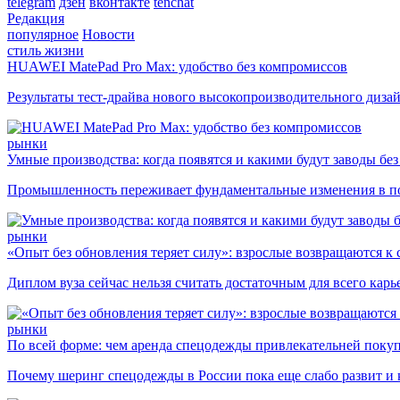
telegram
дзен
вконтакте
tenchat
Редакция
популярное
Новости
стиль жизни
HUAWEI MatePad Pro Max: удобство без компромиссов
Результаты тест-драйва нового высокопроизводительного диза
рынки
Умные производства: когда появятся и какими будут заводы бе
Промышленность переживает фундаментальные изменения в по
рынки
«Опыт без обновления теряет силу»: взрослые возвращаются к
Диплом вуза сейчас нельзя считать достаточным для всего кар
рынки
По всей форме: чем аренда спецодежды привлекательней поку
Почему шеринг спецодежды в России пока еще слабо развит и 