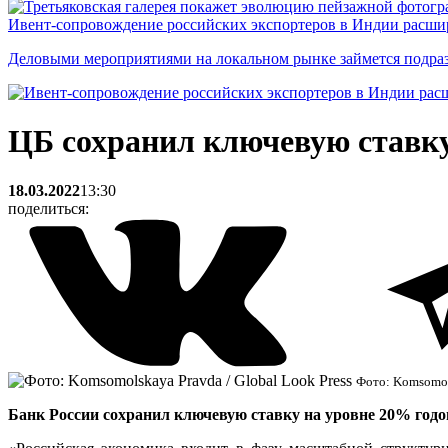
Ивент-сопровождение российских экспортеров в Индии расши
Деловыми мероприятиями на локальном рынке займется подраз
ЦБ сохранил ключевую ставку
18.03.2022
13:30
поделиться:
Фото: Komsomols
Банк России сохранил ключевую ставку на уровне 20% год