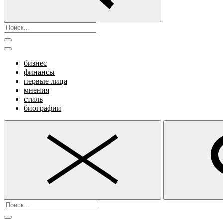
бизнес
финансы
первые лица
мнения
стиль
биографии