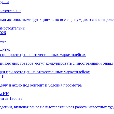
остоятельны
ыми автономными функциями, но все еще нуждаются в контроле
026
же»
 при росте цен на отечественных маркетплейсах
ы импортных товаров могут конкурировать с иностранными онай
 ИИ
дачу и аудио под контент и условия просмотра
и за 130 лет
ведений, включая ранее не выставлявшиеся работы известных