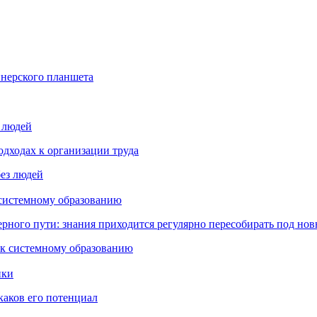
йнерского планшета
з людей
дходах к организации труда
 системному образованию
ьерного пути: знания приходится регулярно пересобирать под но
пки
каков его потенциал