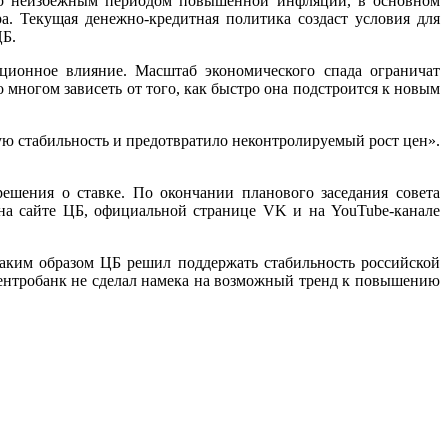
 но неизбежным периодом повышенной инфляции, в основном
а. Текущая денежно-кредитная политика создаст условия для
ЦБ.
ционное влияние. Масштаб экономического спада ограничат
многом зависеть от того, как быстро она подстроится к новым
ую стабильность и предотвратило неконтролируемый рост цен».
шения о ставке. По окончании планового заседания совета
 на сайте ЦБ, официальной странице VK и на YouTube-канале
аким образом ЦБ решил поддержать стабильность российской
Центробанк не сделал намека на возможный тренд к повышению
.