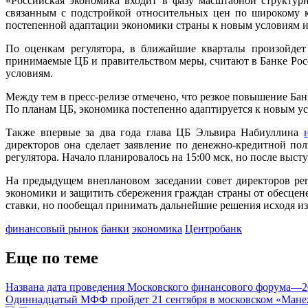
«Российская экономика входит в фазу масштабной структур
связанным с подстройкой относительных цен по широкому 
постепенной адаптации экономики страны к новым условиям и
По оценкам регулятора, в ближайшие кварталы произойдет
принимаемые ЦБ и правительством меры, считают в Банке Росс
условиям.
Между тем в пресс-релизе отмечено, что резкое повышение Ба
По планам ЦБ, экономика постепенно адаптируется к новым у
Также впервые за два года глава ЦБ Эльвира Набиуллина
директоров она сделает заявление по денежно-кредитной по
регулятора. Начало планировалось на 15:00 мск, но после выс
На предыдущем внеплановом заседании совет директоров ре
экономики и защитить сбережения граждан страны от обесцен
ставки, но пообещал принимать дальнейшие решения исходя и
финансовый рынок
банки
экономика
Центробанк
Еще по теме
Названа дата проведения Московского финансового форума—2
Одиннадцатый МФФ пройдет 21 сентября в московском «Мане