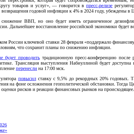
ной перестройки, которая будет сопровождаться временным,
кругу товаров и услуг», — говорится в
пресс-релизе
регулятор
 возвращения годовой инфляции к 4% в 2024 году, убеждены в 
 снижение ВВП, но оно будет иметь ограниченное дезинфля
ии. Дальнейшее восстановление российской экономики будет во 
нком России ключевой ставки 28 февраля «поддержало финансов
словиям, что сохранит планы по снижению инфляции.
не будет проводить
традиционную пресс-конференцию после ре
литике. Трансляция выступления Набиуллиной будет доступна
тупление
перенесли
на 17:00 мск.
гулятора
повысил
ставку с 9,5% до рекордных 20% годовых. Т
ения на фоне осложнения геополитической обстановки. Тогда 
з оценки рисков и реакции финансовых рынков на происходящее
026
же»