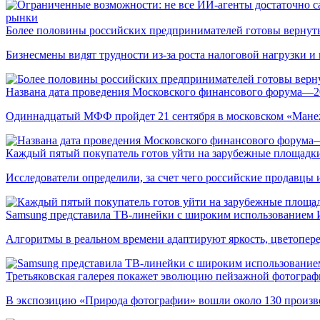
рынки
Более половины российских предпринимателей готовы вернуть
Бизнесмены видят трудности из-за роста налоговой нагрузки 
Названа дата проведения Московского финансового форума—2
Одиннадцатый МФФ пройдет 21 сентября в московском «Мане
Каждый пятый покупатель готов уйти на зарубежные площадки
Исследователи определили, за счет чего российские продавц
Samsung представила ТВ-линейки с широким использованием
Алгоритмы в реальном времени адаптируют яркость, цветопере
Третьяковская галерея покажет эволюцию пейзажной фотографи
В экспозицию «Природа фотографии» вошли около 130 произ