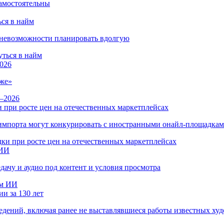
ся в найм
и невозможности планировать вдолгую
026
же»
 при росте цен на отечественных маркетплейсах
ы импорта могут конкурировать с иностранными онайл-площадка
 ИИ
дачу и аудио под контент и условия просмотра
и за 130 лет
ведений, включая ранее не выставлявшиеся работы известных