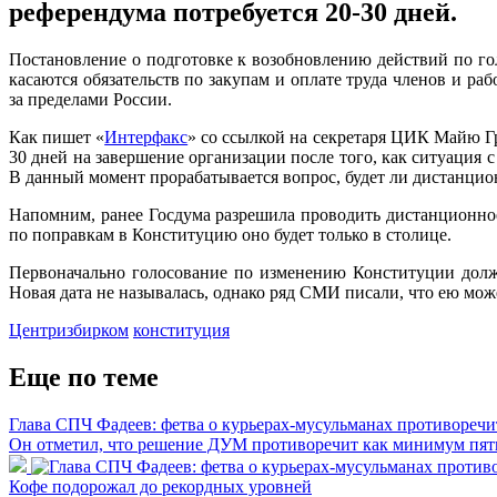
референдума потребуется 20-30 дней.
Постановление о подготовке к возобновлению действий по г
касаются обязательств по закупам и оплате труда членов и 
за пределами России.
Как пишет «
Интерфакс
» со ссылкой на секретаря ЦИК Майю Г
30 дней на завершение организации после того, как ситуация 
В данный момент прорабатывается вопрос, будет ли дистанцио
Напомним, ранее Госдума разрешила проводить дистанционное
по поправкам в Конституцию оно будет только в столице.
Первоначально голосование по изменению Конституции долж
Новая дата не называлась, однако ряд СМИ писали, что ею може
Центризбирком
конституция
Еще по теме
Глава СПЧ Фадеев: фетва о курьерах-мусульманах противореч
Он отметил, что решение ДУМ противоречит как минимум пяти
Кофе подорожал до рекордных уровней