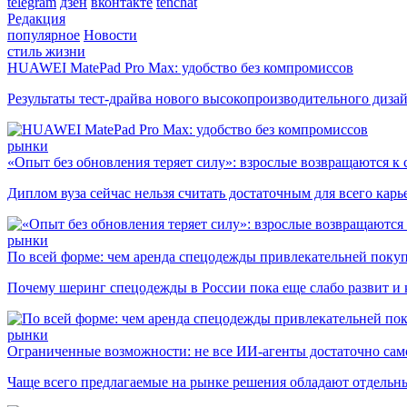
telegram
дзен
вконтакте
tenchat
Редакция
популярное
Новости
стиль жизни
HUAWEI MatePad Pro Max: удобство без компромиссов
Результаты тест-драйва нового высокопроизводительного диза
рынки
«Опыт без обновления теряет силу»: взрослые возвращаются к
Диплом вуза сейчас нельзя считать достаточным для всего кар
рынки
По всей форме: чем аренда спецодежды привлекательней поку
Почему шеринг спецодежды в России пока еще слабо развит и 
рынки
Ограниченные возможности: не все ИИ-агенты достаточно сам
Чаще всего предлагаемые на рынке решения обладают отдельн