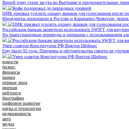
Виной тому стали засуха во Вьетнаме и продолжительные ливн
ЦИК призвал усилить охрану ящиков для голосования после п
Инциденты произошли в Ростове и Карачаево-Черкесии, черн
Российским банкам запретили использовать SWIFT для внутре
На трансграничные переводы и операции с использованием эле
Умер соавтор Конституции РФ Виктор Шейнис
Ему было 92 года. Причины и обстоятельства смерти не уточн
новости
бизнес
финансы
рынки
первые лица
мнения
рейтинги
биографии
цифровое развитие
наука и технологии
недвижимость
авто
медиа