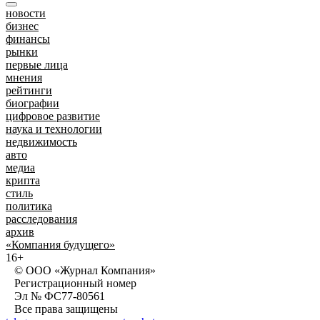
новости
бизнес
финансы
рынки
первые лица
мнения
рейтинги
биографии
цифровое развитие
наука и технологии
недвижимость
авто
медиа
крипта
стиль
политика
расследования
архив
«Компания будущего»
16+
© ООО «Журнал Компания»
Регистрационный номер
Эл № ФС77-80561
Все права защищены