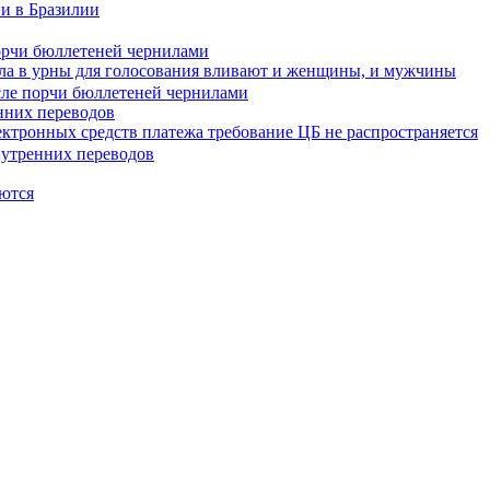
и в Бразилии
орчи бюллетеней чернилами
ила в урны для голосования вливают и женщины, и мужчины
нних переводов
ктронных средств платежа требование ЦБ не распространяется
яются