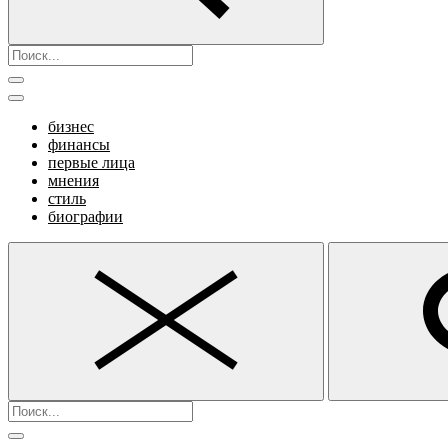
бизнес
финансы
первые лица
мнения
стиль
биографии