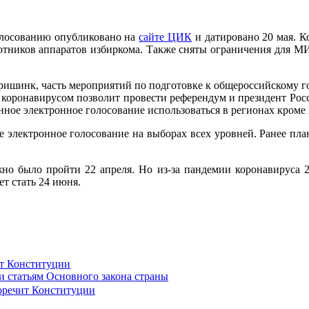
олосованию опубликовано на
сайте ЦИК
и датировано 20 мая. К
работников аппаратов избиркома. Также сняты ограничения для
ришинк, часть мероприятий по подготовке к общероссийскому г
с коронавирусом позволит провести референдум и президент Росси
нное электронное голосование использоваться в регионах кром
 электронное голосование на выборах всех уровней. Ранее пла
но было пройти 22 апреля. Но из-за пандемии коронавируса 2
т стать 24 июня.
ит Конституции
 статьям Основного закона страны