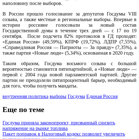
наполовину после выборов.
В России прошло голосование за депутатов Госдумы VIII
созыва, а также местные и региональные выборы. Впервые в
истории россияне голосовали за новый состав
Государственной думы в течение трех дней — с 17 по 19
сентября. После подсчета 82% протоколов в ГД проходят:
«Единая Россия» (49,59%), КПРФ (19,72%), ЛДПР (7,55%),
«Справедливая Россия — Патриоты — За правду» (7,35%), а
также партия «Новые люди» (5,34%), основанная в 2020 году.
Таким образом, Госдума восьмого созыва с большой
вероятностью становится пятипартийной, а «Новые люди» —
первой с 2004 года новой парламентской партией. Другие
партии не преодолели пятипроцентный барьер, необходимый
для того, чтобы получить мандаты.
внутренняя политика
выборы
Госдума
Единая Россия
Еще по теме
Госдума приняла законопроект, призванный снизить
напряжение на рынке топлива
Пакет поправок в Налоговый кодекс позволит увеличить