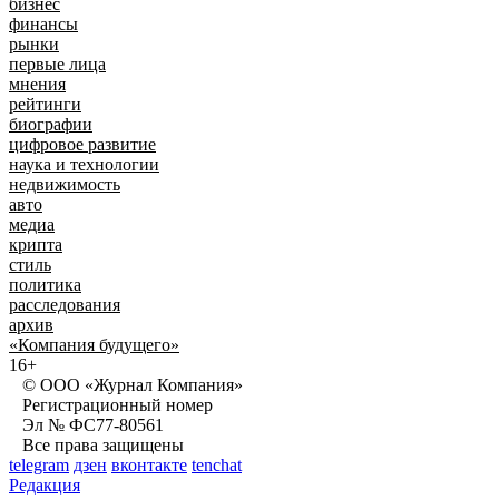
бизнес
финансы
рынки
первые лица
мнения
рейтинги
биографии
цифровое развитие
наука и технологии
недвижимость
авто
медиа
крипта
стиль
политика
расследования
архив
«Компания будущего»
16+
© ООО «Журнал Компания»
Регистрационный номер
Эл № ФС77-80561
Все права защищены
telegram
дзен
вконтакте
tenchat
Редакция