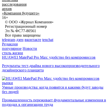
расследования
архив
«Компания будущего»
16+
© ООО «Журнал Компания»
Регистрационный номер
Эл № ФС77-80561
Все права защищены
telegram
дзен
вконтакте
tenchat
Редакция
популярное
Новости
стиль жизни
HUAWEI MatePad Pro Max: удобство без компромиссов
Результаты тест-драйва нового высокопроизводительного
дизайнерского планшета
рынки
Умные производства: когда появятся и какими будут заводы
без людей
Промышленность переживает фундаментальные изменения в
подходах к организации труда