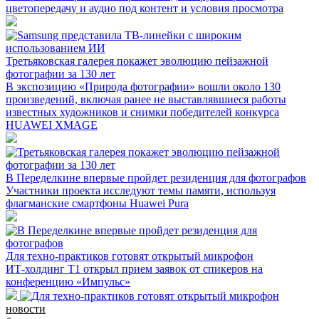
цветопередачу и аудио под контент и условия просмотра
Третьяковская галерея покажет эволюцию пейзажной
фотографии за 130 лет
В экспозицию «Природа фотографии» вошли около 130
произведений, включая ранее не выставлявшиеся работы
известных художников и снимки победителей конкурса
HUAWEI XMAGE
В Переделкине впервые пройдет резиденция для фотографов
Участники проекта исследуют темы памяти, используя
флагманские смартфоны Huawei Pura
Для техно-практиков готовят открытый микрофон
ИТ-холдинг Т1 открыл прием заявок от спикеров на
конференцию «Импульс»
новости