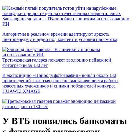
Samsung представила ТВ-линейки с широким использованием
ИИ
Алгоритмы в реальном времени адаптируют яркость,
цветопередачу и аудио под контент и условия просмотра
Третьяковская галерея покажет эволюцию пейзажной
фотографии за 130 лет
В экспозицию «Природа фотографии» вошли около 130
произведений, включая ранее не выставлявшиеся работы
известных художников и снимки победителей конкурса
HUAWEI XMAGE
У ВТБ появились банкоматы
с функцией видеосвязи