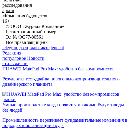
расследования
архив
«Компания будущего»
16+
© ООО «Журнал Компания»
Регистрационный номер
Эл № ФС77-80561
Все права защищены
telegram
дзен
вконтакте
tenchat
Редакция
популярное
Новости
стиль жизни
HUAWEI MatePad Pro Max: удобство без компромиссов
Результаты тест-драйва нового высокопроизводительного
дизайнерского планшета
рынки
Умные производства: когда появятся и какими будут заводы
без людей
Промышленность переживает фундаментальные изменения в
подходах к организации труда