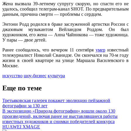
Жена вызвала 39-летнему супругу скорую, но спасти его не
удалось, сообщил телеграм-канал SHOT. По предварительным
данным, причина смерти — проблемы с сердцем.
Энтони Родд родился в браке заслуженной артистки России с
джазовым музыкантом Вейландом Роддом. Он был
художником, его жена — Анна Чайникова — тоже художница.
У пары — двое детей.
Ранее сообщалось, что вечером 11 сентября
умер
известный
тележурналист Николай Сванидзе. Он скончался на 70-м году
жизни в своей квартире на улице Маршала Василевского в
Москве.
искусство
шоу-бизнес
культура
Еще по теме
Третьяковская галерея покажет эволюцию пейзажной
фотографии за 130 лет
В экспозицию «Природа фотографии» вошли около 130
произведений, включая ранее не выставлявшиеся работы
известных художников и снимки победителей конкурса
HUAWEI XMAGE