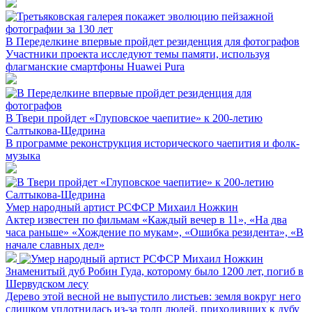
В Переделкине впервые пройдет резиденция для фотографов
Участники проекта исследуют темы памяти, используя
флагманские смартфоны Huawei Pura
В Твери пройдет «Глуповское чаепитие» к 200-летию
Салтыкова-Щедрина
В программе реконструкция исторического чаепития и фолк-
музыка
Умер народный артист РСФСР Михаил Ножкин
Актер известен по фильмам «Каждый вечер в 11», «На два
часа раньше» «Хождение по мукам», «Ошибка резидента», «В
начале славных дел»
Знаменитый дуб Робин Гуда, которому было 1200 лет, погиб в
Шервудском лесу
Дерево этой весной не выпустило листьев: земля вокруг него
слишком уплотнилась из-за толп людей, приходивших к дубу