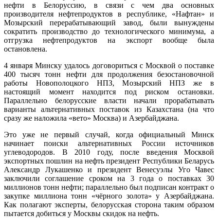
нефти в Белоруссию, в связи с чем два основных
производителя нефтепродуктов в республике, «Нафтан» и
Мозырский перерабатывающий завод, были вынуждены
сократить производство до технологического минимума, а
отгрузка нефтепродуктов на экспорт вообще была
остановлена.
4 января Минску удалось договориться с Москвой о поставке
400 тысяч тонн нефти для продолжения безостановочной
работы Новополоцкого НПЗ, Мозырский НПЗ же в
настоящий момент находится под риском остановки.
Параллельно белорусские власти начали прорабатывать
варианты альтернативных поставок из Казахстана (на что
сразу же наложила «вето» Москва) и Азербайджана.
Это уже не первый случай, когда официальный Минск
начинает поиски альтернативных России источников
углеводородов. В 2010 году, после введения Москвой
экспортных пошлин на нефть президент Республики Беларусь
Александр Лукашенко и президент Венесуэлы Уго Чавес
заключили соглашение сроком на 3 года о поставках 30
миллионов тонн нефти; параллельно был подписан контракт о
закупке миллиона тонн «чёрного золота» у Азербайджана.
Как полагают эксперты, белорусская сторона таким образом
пытается добиться у Москвы скидок на нефть.