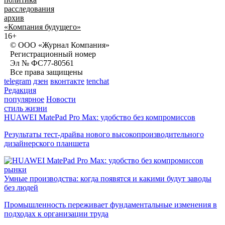
расследования
архив
«Компания будущего»
16+
© ООО «Журнал Компания»
Регистрационный номер
Эл № ФС77-80561
Все права защищены
telegram
дзен
вконтакте
tenchat
Редакция
популярное
Новости
стиль жизни
HUAWEI MatePad Pro Max: удобство без компромиссов
Результаты тест-драйва нового высокопроизводительного
дизайнерского планшета
рынки
Умные производства: когда появятся и какими будут заводы
без людей
Промышленность переживает фундаментальные изменения в
подходах к организации труда