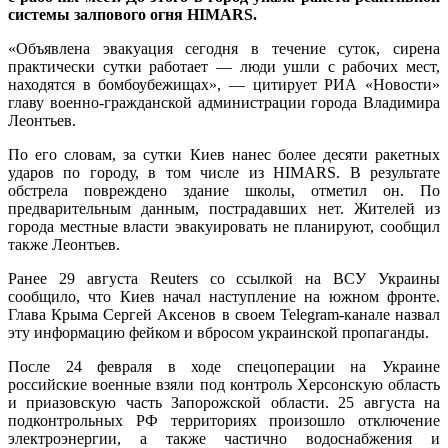
системы залпового огня HIMARS.
«Объявлена эвакуация сегодня в течение суток, сирена
практически сутки работает — люди ушли с рабочих мест,
находятся в бомбоубежищах», — цитирует РИА «Новости»
главу военно-гражданской администрации города Владимира
Леонтьев.
По его словам, за сутки Киев нанес более десяти ракетных
ударов по городу, в том числе из HIMARS. В результате
обстрела повреждено здание школы, отметил он. По
предварительным данным, пострадавших нет. Жителей из
города местные власти эвакуировать не планируют, сообщил
также Леонтьев.
Ранее 29 августа Reuters со ссылкой на ВСУ Украины
сообщило, что Киев начал наступление на южном фронте.
Глава Крыма Сергей Аксенов в своем Telegram-канале назвал
эту информацию фейком и вбросом украинской пропаганды.
После 24 февраля в ходе спецоперации на Украине
российские военные взяли под контроль Херсонскую область
и приазовскую часть Запорожской области. 25 августа на
подконтрольных РФ территориях произошло отключение
электроэнергии, а также частично водоснабжения и