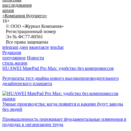
расследования
архив
«Компания будущего»
16+
© ООО «Журнал Компания»
Регистрационный номер
Эл № ФС77-80561
Все права защищены
telegram
дзен
вконтакте
tenchat
Редакция
популярное
Новости
стиль жизни
HUAWEI MatePad Pro Max: удобство без компромиссов
Результаты тест-драйва нового высокопроизводительного
дизайнерского планшета
рынки
Умные производства: когда появятся и какими будут заводы
без людей
Промышленность переживает фундаментальные изменения в
подходах к организации труда