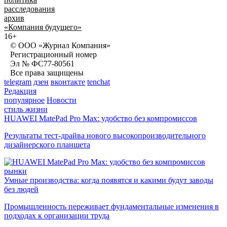
расследования
архив
«Компания будущего»
16+
© ООО «Журнал Компания»
Регистрационный номер
Эл № ФС77-80561
Все права защищены
telegram
дзен
вконтакте
tenchat
Редакция
популярное
Новости
стиль жизни
HUAWEI MatePad Pro Max: удобство без компромиссов
Результаты тест-драйва нового высокопроизводительного
дизайнерского планшета
рынки
Умные производства: когда появятся и какими будут заводы
без людей
Промышленность переживает фундаментальные изменения в
подходах к организации труда