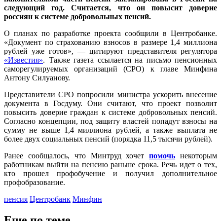
следующий год. Считается, что он повысит доверие
россиян к системе добровольных пенсий.
О планах по разработке проекта сообщили в Центробанке.
«Документ по страхованию взносов в размере 1,4 миллиона
рублей уже готов», — цитируют представителя регулятора
«Известия»
. Также газета ссылается на письмо пенсионных
саморегулируемых организаций (СРО) к главе Минфина
Антону Силуанову.
Представители СРО попросили министра ускорить внесение
документа в Госдуму. Они считают, что проект позволит
повысить доверие граждан к системе добровольных пенсий.
Согласно концепции, под защиту властей попадут взносы на
сумму не выше 1,4 миллиона рублей, а также выплата не
более двух социальных пенсий (порядка 11,5 тысячи рублей).
Ранее сообщалось, что Минтруд хочет
помочь
некоторым
работникам выйти на пенсию раньше срока. Речь идет о тех,
кто прошел профобучение и получил дополнительное
профобразование.
пенсия
Центробанк
Минфин
Еще по теме