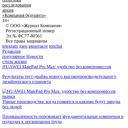
расследования
архив
«Компания будущего»
16+
© ООО «Журнал Компания»
Регистрационный номер
Эл № ФС77-80561
Все права защищены
telegram
дзен
вконтакте
tenchat
Редакция
популярное
Новости
стиль жизни
HUAWEI MatePad Pro Max: удобство без компромиссов
Результаты тест-драйва нового высокопроизводительного
дизайнерского планшета
рынки
Умные производства: когда появятся и какими будут заводы
без людей
Промышленность переживает фундаментальные изменения в
подходах к организации труда