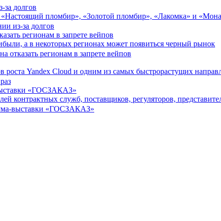
-за долгов
и «Настоящий пломбир», «Золотой пломбир», «Лакомка» и «Мон
азать регионам в запрете вейпов
ибыли, а в некоторых регионах может появиться черный рынок
ов роста Yandex Cloud и одним из самых быстрорастущих напра
-выставки «ГОСЗАКАЗ»
ей контрактных служб, поставщиков, регуляторов, представите