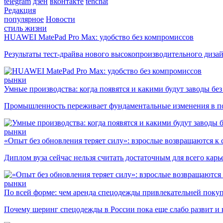
telegram
дзен
вконтакте
tenchat
Редакция
популярное
Новости
стиль жизни
HUAWEI MatePad Pro Max: удобство без компромиссов
Результаты тест-драйва нового высокопроизводительного диза
рынки
Умные производства: когда появятся и какими будут заводы бе
Промышленность переживает фундаментальные изменения в по
рынки
«Опыт без обновления теряет силу»: взрослые возвращаются к
Диплом вуза сейчас нельзя считать достаточным для всего кар
рынки
По всей форме: чем аренда спецодежды привлекательней поку
Почему шеринг спецодежды в России пока еще слабо развит и 