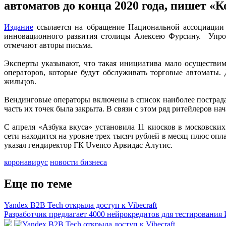
автоматов до конца 2020 года, пишет «
Издание
ссылается на обращение Национальной ассоциации 
инновационного развития столицы Алексею Фурсину. Упроще
отмечают авторы письма.
Эксперты указывают, что такая инициатива мало осуществим
операторов, которые будут обслуживать торговые автоматы.
жильцов.
Вендинговые операторы включены в список наиболее пострада
часть их точек была закрыта. В связи с этом ряд ритейлеров н
С апреля «Азбука вкуса» установила 11 киосков в московски
сети находится на уровне трех тысяч рублей в месяц плюс опл
указал гендиректор ГК Uvenco Арвидас Алутис.
коронавирус
новости бизнеса
Еще по теме
Yandex B2B Tech открыла доступ к Vibecraft
Разработчик предлагает 4000 нейрокредитов для тестирования