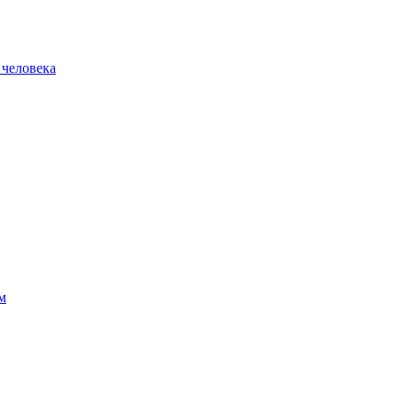
 человека
м