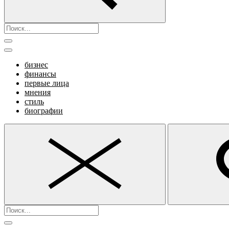
бизнес
финансы
первые лица
мнения
стиль
биографии