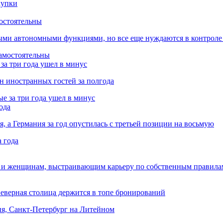
остоятельны
ыми автономными функциями, но все еще нуждаются в контроле
за три года ушел в минус
лн иностранных гостей за полгода
ода
я, а Германия за год опустилась с третьей позиции на восьмую
 и женщинам, выстраивающим карьеру по собственным правила
Северная столица держится в топе бронирований
ня, Санкт-Петербург на Литейном