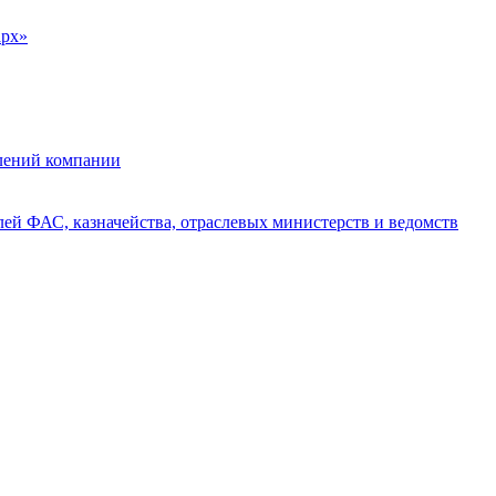
арх»
влений компании
лей ФАС, казначейства, отраслевых министерств и ведомств