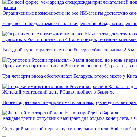
рынки
Ограниченные возможности: не все ИИ-агенты достаточно сам
Чаще всего предлагаемые на рынке решения обладают отдельн
Турпоток в России превысил 43 млн поездок, но июнь впервые 
Въездной туризм растет вчетверо быстрее общего рынка: 2,5 м
Продажи импортного пива в России выросли в 3,5 раза за два г
Три четверти ввоза обеспечивает Беларусь, второе место у Кита
Женский менторский день FCamp пройдет в Барвихе
Проект адресован предпринимательницам, руководительницам
Каждый третий отпускник выбирает для отдыха конец лета, а 
Сценарий короткой перезагрузки предлагает отель Radisson Со