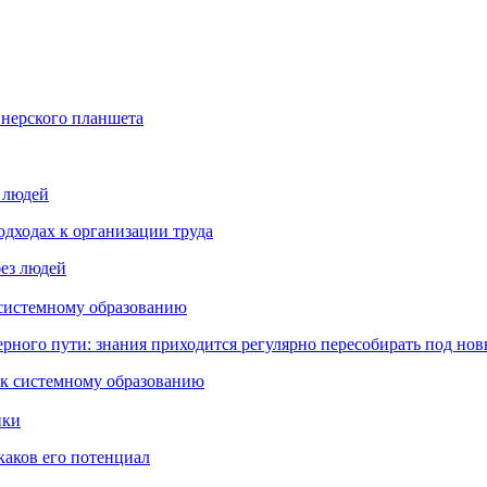
йнерского планшета
з людей
дходах к организации труда
 системному образованию
ьерного пути: знания приходится регулярно пересобирать под но
пки
каков его потенциал