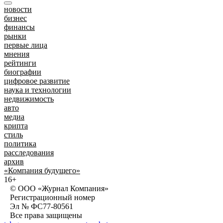
новости
бизнес
финансы
рынки
первые лица
мнения
рейтинги
биографии
цифровое развитие
наука и технологии
недвижимость
авто
медиа
крипта
стиль
политика
расследования
архив
«Компания будущего»
16+
© ООО «Журнал Компания»
Регистрационный номер
Эл № ФС77-80561
Все права защищены