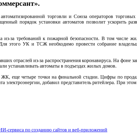
Коммерсант».
автоматизированной торговли и Союза операторов торговых 
нный порядок установки автоматов позволит ускорить разви
а из-за требований к пожарной безопасности. В том числе жил
 Для этого УК и ТСЖ необходимо провести собрание владельц
вших отраслей из-за распространения коронавируса. На фоне за
ачали устанавливать автоматы в подъездах жилых домов.
х ЖК, еще четыре точки на финальной стадии. Цифры по прода
ата электроэнергии, добавил представитель ритейлера. При это
 ИИ-сервиса по созданию сайтов и веб-приложений