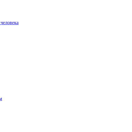
 человека
м