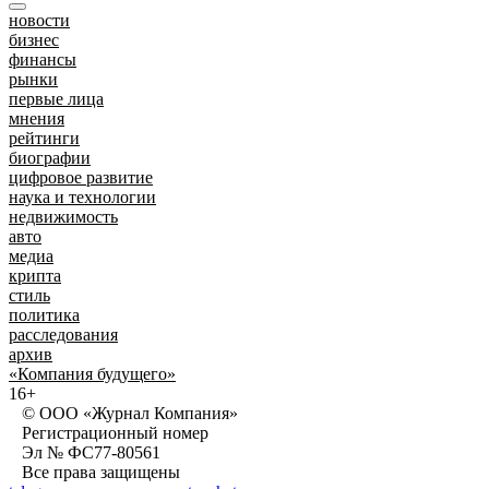
новости
бизнес
финансы
рынки
первые лица
мнения
рейтинги
биографии
цифровое развитие
наука и технологии
недвижимость
авто
медиа
крипта
стиль
политика
расследования
архив
«Компания будущего»
16+
© ООО «Журнал Компания»
Регистрационный номер
Эл № ФС77-80561
Все права защищены