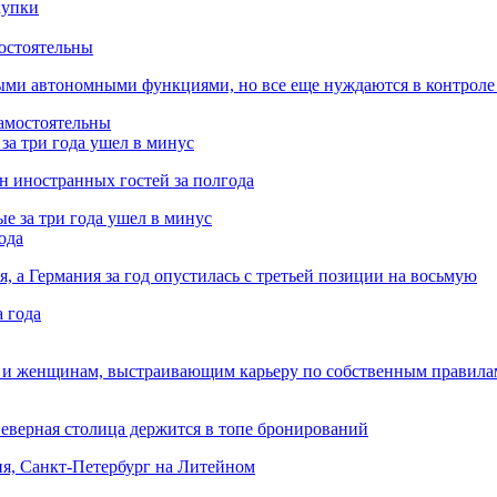
остоятельны
ыми автономными функциями, но все еще нуждаются в контроле
за три года ушел в минус
лн иностранных гостей за полгода
ода
я, а Германия за год опустилась с третьей позиции на восьмую
 и женщинам, выстраивающим карьеру по собственным правила
Северная столица держится в топе бронирований
ня, Санкт-Петербург на Литейном