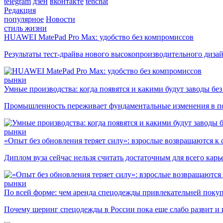
telegram
дзен
вконтакте
tenchat
Редакция
популярное
Новости
стиль жизни
HUAWEI MatePad Pro Max: удобство без компромиссов
Результаты тест-драйва нового высокопроизводительного диза
рынки
Умные производства: когда появятся и какими будут заводы бе
Промышленность переживает фундаментальные изменения в по
рынки
«Опыт без обновления теряет силу»: взрослые возвращаются к
Диплом вуза сейчас нельзя считать достаточным для всего кар
рынки
По всей форме: чем аренда спецодежды привлекательней поку
Почему шеринг спецодежды в России пока еще слабо развит и 