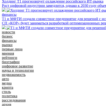
Холдинг Т1 прогнозирует охлаждение российского ИТ-рынка
Рост цифровой индустрии замедлится, однако к 2030 году объе
финансы
Т1 и МФТИ создали совместное предприятие для решений с и
СП «КОР» будет заниматься разработкой оптимизационных реш
новости
бизнес
финансы
рынки
первые лица
мнения
рейтинги
биографии
цифровое развитие
наука и технологии
недвижимость
авто
медиа
крипта
стиль
политика
расследования
архив