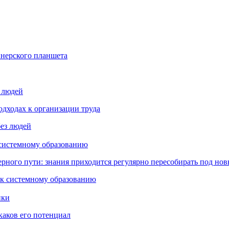
йнерского планшета
з людей
дходах к организации труда
 системному образованию
ьерного пути: знания приходится регулярно пересобирать под но
пки
каков его потенциал