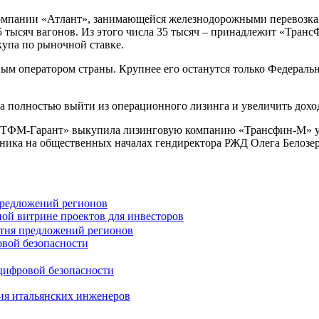
пании «Атлант», занимающейся железнодорожными перевозками
75 тысяч вагонов. Из этого числа 35 тысяч – принадлежит «Тра
упа по рыночной ставке.
ым оператором страны. Крупнее его останутся только Федеральн
 полностью выйти из операционного лизинга и увеличить доход 
 «ТФМ-Гарант» выкупила лизинговую компанию «Трансфин-М» у 
ника на общественных началах гендиректора РЖД Олега Белозер
предложений регионов
ной витрине проектов для инвесторов
овой безопасности
ния итальянских инженеров