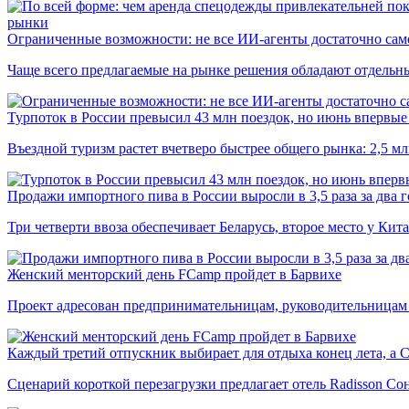
рынки
Ограниченные возможности: не все ИИ-агенты достаточно сам
Чаще всего предлагаемые на рынке решения обладают отдельн
Турпоток в России превысил 43 млн поездок, но июнь впервые 
Въездной туризм растет вчетверо быстрее общего рынка: 2,5 м
Продажи импортного пива в России выросли в 3,5 раза за два г
Три четверти ввоза обеспечивает Беларусь, второе место у Кита
Женский менторский день FCamp пройдет в Барвихе
Проект адресован предпринимательницам, руководительницам
Каждый третий отпускник выбирает для отдыха конец лета, а 
Сценарий короткой перезагрузки предлагает отель Radisson Со