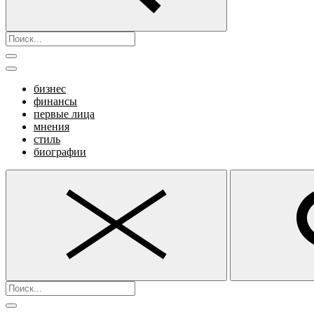
бизнес
финансы
первые лица
мнения
стиль
биографии