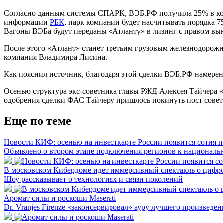
Согласно данным системы СПАРК, ВЭБ.РФ получила 25% в ком
информации
РБК
, парк компании будет насчитывать порядка 
Вагоны ВЭБа будут переданы «Атланту» в лизинг с правом вык
После этого «Атлант» станет третьим грузовым железнодорожн
компания Владимира Лисина.
Как пояснил источник, благодаря этой сделки ВЭБ.РФ намерена
Осенью структура экс-советника главы РЖД Алексея Тайчера
одобрения сделки ФАС Тайчеру пришлось покинуть пост совет
Еще по теме
Новости КИФ: осенью на инвесткарте России появится сотня 
Объявлено о втором этапе подключения регионов к националь
В московском Кибердоме идет иммерсивный спектакль о цифр
Шоу рассказывает о технологиях и связи поколений
Аромат силы и роскоши Maserati
Dr. Vranjes Firenze «законсервировал» ауру лучшего произведе