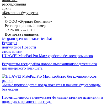
расследования
архив
«Компания будущего»
16+
© ООО «Журнал Компания»
Регистрационный номер
Эл № ФС77-80561
Все права защищены
telegram
дзен
вконтакте
tenchat
Редакция
популярное
Новости
стиль жизни
HUAWEI MatePad Pro Max: удобство без компромиссов
Результаты тест-драйва нового высокопроизводительного
дизайнерского планшета
рынки
Умные производства: когда появятся и какими будут заводы
без людей
Промышленность переживает фундаментальные изменения в
подходах к организации труда