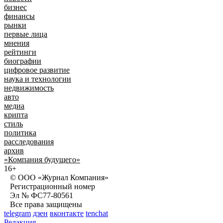
бизнес
финансы
рынки
первые лица
мнения
рейтинги
биографии
цифровое развитие
наука и технологии
недвижимость
авто
медиа
крипта
стиль
политика
расследования
архив
«Компания будущего»
16+
© ООО «Журнал Компания»
Регистрационный номер
Эл № ФС77-80561
Все права защищены
telegram
дзен
вконтакте
tenchat
Редакция