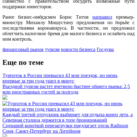
совместно с правительством обсудить возможные пути
поддержки инвесторов.
Ранее бизнес-омбудсмен Борис Титов
направил
премьер-
министру Михаилу Мишустину предложения по борьбе с
последствиями коронавируса. В частности, он предложил
облегчить налоговое бремя для малого бизнеса и ослабить над
ним контроль.
финансовый рынок
туризм
новости бизнеса
Госдума
Еще по теме
Турпоток в России превысил 43 млн поездок, но июнь
впервые за три года ушел в минус
Въездной туризм растет вчетверо быстрее общего рынка: 2,5
млн иностранных гостей за полгода
Каждый третий отпускник выбирает для отдыха конец лета, а
Северная столица держится в топе бронирований
Сценарий короткой перезагрузки предлагает отель Radisson
Соня, Санкт-Петербург на Литейном