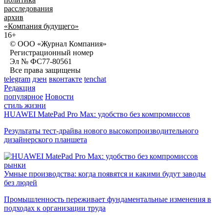
расследования
архив
«Компания будущего»
16+
© ООО «Журнал Компания»
Регистрационный номер
Эл № ФС77-80561
Все права защищены
telegram
дзен
вконтакте
tenchat
Редакция
популярное
Новости
стиль жизни
HUAWEI MatePad Pro Max: удобство без компромиссов
Результаты тест-драйва нового высокопроизводительного
дизайнерского планшета
рынки
Умные производства: когда появятся и какими будут заводы
без людей
Промышленность переживает фундаментальные изменения в
подходах к организации труда