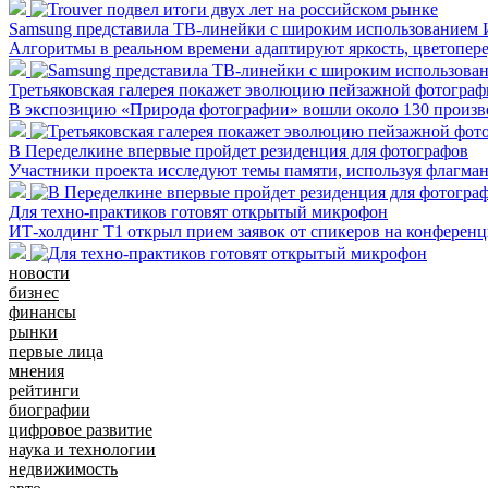
Samsung представила ТВ-линейки с широким использованием
Алгоритмы в реальном времени адаптируют яркость, цветопере
Третьяковская галерея покажет эволюцию пейзажной фотографи
В экспозицию «Природа фотографии» вошли около 130 произ
В Переделкине впервые пройдет резиденция для фотографов
Участники проекта исследуют темы памяти, используя флагма
Для техно-практиков готовят открытый микрофон
ИТ-холдинг Т1 открыл прием заявок от спикеров на конферен
новости
бизнес
финансы
рынки
первые лица
мнения
рейтинги
биографии
цифровое развитие
наука и технологии
недвижимость