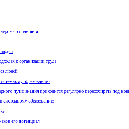
йнерского планшета
з людей
дходах к организации труда
 системному образованию
ьерного пути: знания приходится регулярно пересобирать под но
пки
каков его потенциал