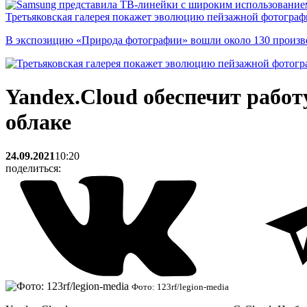
Третьяковская галерея покажет эволюцию пейзажной фотографи
В экспозицию «Природа фотографии» вошли около 130 произ
Yandex.Cloud обеспечит рабо
облаке
24.09.2021
10:20
поделиться:
Фото: 123rf/legion-media