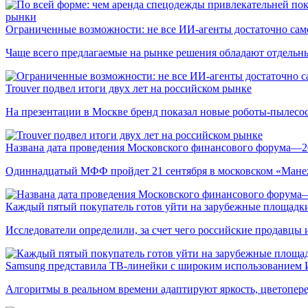
рынки
Ограниченные возможности: не все ИИ-агенты достаточно сам
Чаще всего предлагаемые на рынке решения обладают отдельн
Trouver подвел итоги двух лет на российском рынке
На презентации в Москве бренд показал новые роботы-пылесо
Названа дата проведения Московского финансового форума—2
Одиннадцатый МФФ пройдет 21 сентября в московском «Мане
Каждый пятый покупатель готов уйти на зарубежные площадки
Исследователи определили, за счет чего российские продавц
Samsung представила ТВ-линейки с широким использованием
Алгоритмы в реальном времени адаптируют яркость, цветопере