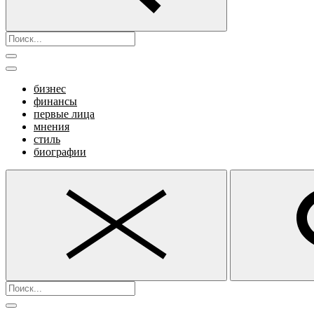
бизнес
финансы
первые лица
мнения
стиль
биографии