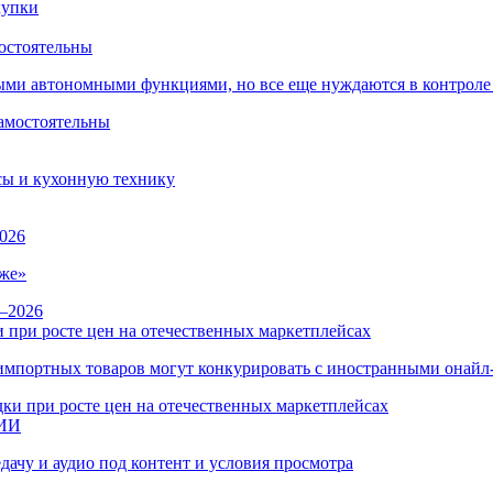
остоятельны
ыми автономными функциями, но все еще нуждаются в контроле
сы и кухонную технику
026
же»
 при росте цен на отечественных маркетплейсах
ы импортных товаров могут конкурировать с иностранными онай
 ИИ
дачу и аудио под контент и условия просмотра