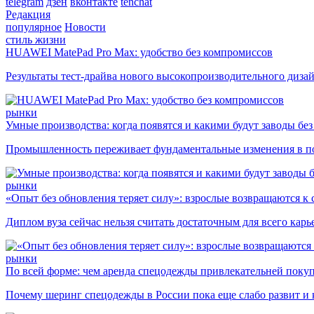
telegram
дзен
вконтакте
tenchat
Редакция
популярное
Новости
стиль жизни
HUAWEI MatePad Pro Max: удобство без компромиссов
Результаты тест-драйва нового высокопроизводительного диза
рынки
Умные производства: когда появятся и какими будут заводы бе
Промышленность переживает фундаментальные изменения в по
рынки
«Опыт без обновления теряет силу»: взрослые возвращаются к
Диплом вуза сейчас нельзя считать достаточным для всего кар
рынки
По всей форме: чем аренда спецодежды привлекательней поку
Почему шеринг спецодежды в России пока еще слабо развит и 