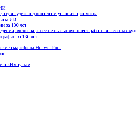
 ИИ
дачу и аудио под контент и условия просмотра
и за 130 лет
ведений, включая ранее не выставлявшиеся работы известных
нские смартфоны Huawei Pura
цию «Импульс»