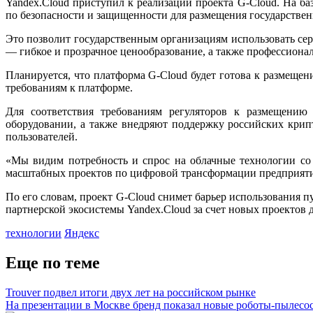
Yandex.Cloud приступил к реализации проекта G-Cloud. На б
по безопасности и защищенности для размещения государств
Это позволит государственным организациям использовать с
— гибкое и прозрачное ценообразование, а также профессиона
Планируется, что платформа G-Cloud будет готова к размеще
требованиям к платформе.
Для соответствия требованиям регуляторов к размещению
оборудовании, а также внедряют поддержку российских крип
пользователей.
«Мы видим потребность и спрос на облачные технологии со 
масштабных проектов по цифровой трансформации предприятий
По его словам, проект G-Сloud снимет барьер использования 
партнерской экосистемы Yandex.Cloud за счет новых проектов 
технологии
Яндекс
Еще по теме
Trouver подвел итоги двух лет на российском рынке
На презентации в Москве бренд показал новые роботы-пылесо