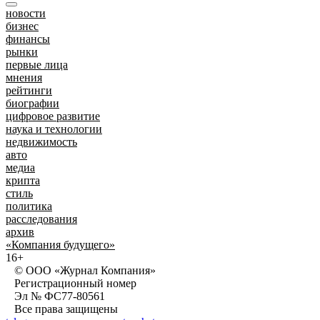
новости
бизнес
финансы
рынки
первые лица
мнения
рейтинги
биографии
цифровое развитие
наука и технологии
недвижимость
авто
медиа
крипта
стиль
политика
расследования
архив
«Компания будущего»
16+
© ООО «Журнал Компания»
Регистрационный номер
Эл № ФС77-80561
Все права защищены