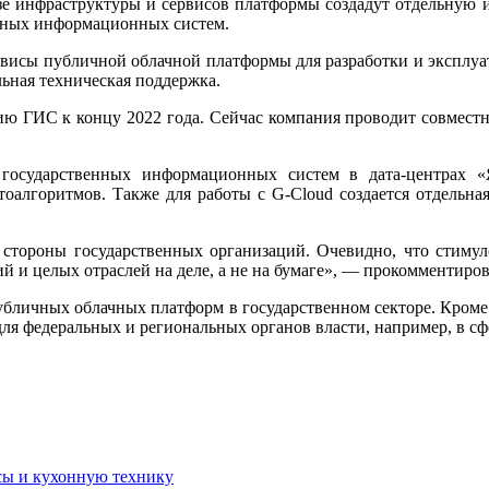
азе инфраструктуры и сервисов платформы создадут отдельную и
енных информационных систем.
ервисы публичной облачной платформы для разработки и эксплу
льная техническая поддержка.
нию ГИС к концу 2022 года. Сейчас компания проводит совмест
 государственных информационных систем в дата-центрах 
тоалгоритмов. Также для работы с G-Cloud создается отдельна
стороны государственных организаций. Очевидно, что стимуло
 и целых отраслей на деле, а не на бумаге», — прокомментир
публичных облачных платформ в государственном секторе. Кроме 
для федеральных и региональных органов власти, например, в с
сы и кухонную технику