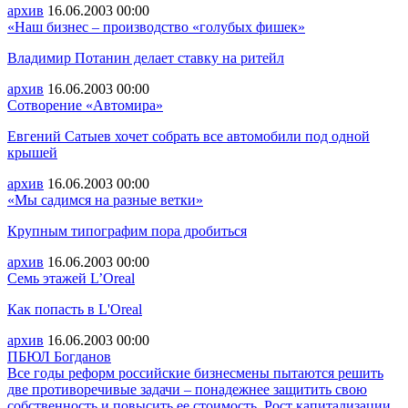
архив
16.06.2003
00:00
«Наш бизнес – производство «голубых фишек»
Владимир Потанин делает ставку на ритейл
архив
16.06.2003
00:00
Сотворение «Автомира»
Евгений Сатыев хочет собрать все автомобили под одной
крышей
архив
16.06.2003
00:00
«Мы садимся на разные ветки»
Крупным типографим пора дробиться
архив
16.06.2003
00:00
Семь этажей L’Oreal
Как попасть в L'Oreal
архив
16.06.2003
00:00
ПБЮЛ Богданов
Все годы реформ российские бизнесмены пытаются решить
две противоречивые задачи – понадежнее защитить свою
собственность и повысить ее стоимость. Рост капитализации