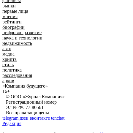
финансы
рынки
первые лица
мнения
рейтинги
биографии
цифровое развитие
наука и технологии
недвижимость
авто
медиа
крипта
стиль
политика
расследования
архив
«Компания будущего»
16+
© ООО «Журнал Компания»
Регистрационный номер
Эл № ФС77-80561
Все права защищены
telegram
дзен
вконтакте
tenchat
Редакция