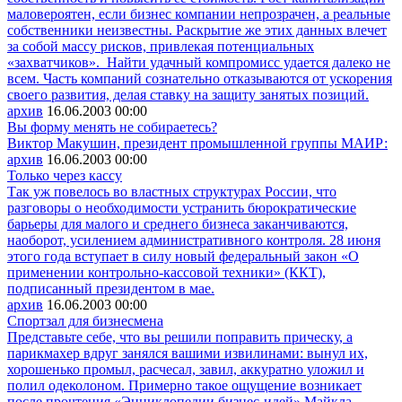
маловероятен, если бизнес компании непрозрачен, а реальные
собственники неизвестны. Раскрытие же этих данных влечет
за собой массу рисков, привлекая потенциальных
«захватчиков». Найти удачный компромисс удается далеко не
всем. Часть компаний сознательно отказываются от ускорения
своего развития, делая ставку на защиту занятых позиций.
архив
16.06.2003
00:00
Вы форму менять не собираетесь?
Виктор Макушин, президент промышленной группы МАИР:
архив
16.06.2003
00:00
Только через кассу
Так уж повелось во властных структурах России, что
разговоры о необходимости устранить бюрократические
барьеры для малого и среднего бизнеса заканчиваются,
наоборот, усилением административного контроля. 28 июня
этого года вступает в силу новый федеральный закон «О
применении контрольно-кассовой техники» (ККТ),
подписанный президентом в мае.
архив
16.06.2003
00:00
Спортзал для бизнесмена
Представьте себе, что вы решили поправить прическу, а
парикмахер вдруг занялся вашими извилинами: вынул их,
хорошенько промыл, расчесал, завил, аккуратно уложил и
полил одеколоном. Примерно такое ощущение возникает
после прочтения «Энциклопедии бизнес-идей» Майкла