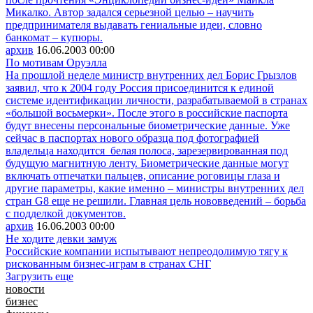
Микалко. Автор задался серьезной целью – научить
предпринимателя выдавать гениальные идеи, словно
банкомат – купюры.
архив
16.06.2003
00:00
По мотивам Оруэлла
На прошлой неделе министр внутренних дел Борис Грызлов
заявил, что к 2004 году Россия присоединится к единой
системе идентификации личности, разрабатываемой в странах
«большой восьмерки». После этого в российские паспорта
будут внесены персональные биометрические данные. Уже
сейчас в паспортах нового образца под фотографией
владельца находится белая полоса, зарезервированная под
будущую магнитную ленту. Биометрические данные могут
включать отпечатки пальцев, описание роговицы глаза и
другие параметры, какие именно – министры внутренних дел
стран G8 еще не решили. Главная цель нововведений – борьба
с подделкой документов.
архив
16.06.2003
00:00
Не ходите девки замуж
Российские компании испытывают непреодолимую тягу к
рискованным бизнес-играм в странах СНГ
Загрузить еще
новости
бизнес