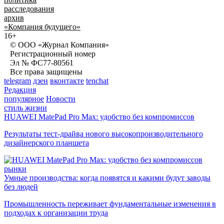
расследования
архив
«Компания будущего»
16+
© ООО «Журнал Компания»
Регистрационный номер
Эл № ФС77-80561
Все права защищены
telegram
дзен
вконтакте
tenchat
Редакция
популярное
Новости
стиль жизни
HUAWEI MatePad Pro Max: удобство без компромиссов
Результаты тест-драйва нового высокопроизводительного
дизайнерского планшета
рынки
Умные производства: когда появятся и какими будут заводы
без людей
Промышленность переживает фундаментальные изменения в
подходах к организации труда