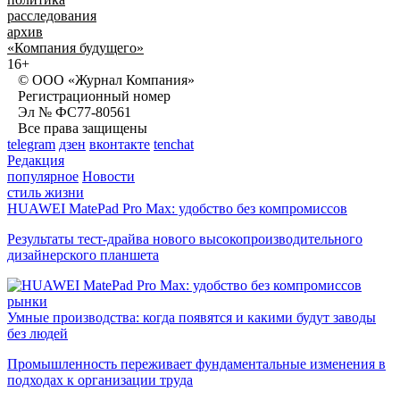
расследования
архив
«Компания будущего»
16+
© ООО «Журнал Компания»
Регистрационный номер
Эл № ФС77-80561
Все права защищены
telegram
дзен
вконтакте
tenchat
Редакция
популярное
Новости
стиль жизни
HUAWEI MatePad Pro Max: удобство без компромиссов
Результаты тест-драйва нового высокопроизводительного
дизайнерского планшета
рынки
Умные производства: когда появятся и какими будут заводы
без людей
Промышленность переживает фундаментальные изменения в
подходах к организации труда