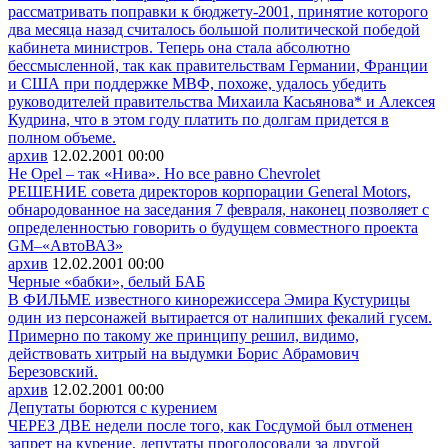
рассматривать поправки к бюджету-2001, принятие которого
два месяца назад считалось большой политической победой
кабинета министров. Теперь она стала абсолютно
бессмысленной, так как правительствам Германии, Франции
и США при поддержке МВФ, похоже, удалось убедить
руководителей правительства Михаила Касьянова* и Алексея
Кудрина, что в этом году платить по долгам придется в
полном объеме.
архив
12.02.2001
00:00
Не Opel – так «Нива». Но все равно Chevrolet
РЕШЕНИЕ совета директоров корпорации General Motors,
обнародованное на заседания 7 февраля, наконец позволяет с
определенностью говорить о будущем совместного проекта
GM–«АвтоВАЗ»
архив
12.02.2001
00:00
Черные «бабки», белый БАБ
В ФИЛЬМЕ известного кинорежиссера Эмира Кустурицы
один из персонажей вытирается от налипших фекалий гусем.
Примерно по такому же принципу решил, видимо,
действовать хитрый на выдумки Борис Абрамович
Березовский.
архив
12.02.2001
00:00
Депутаты борются с курением
ЧЕРЕЗ ДВЕ недели после того, как Госдумой был отменен
запрет на курение, депутаты проголосовали за другой