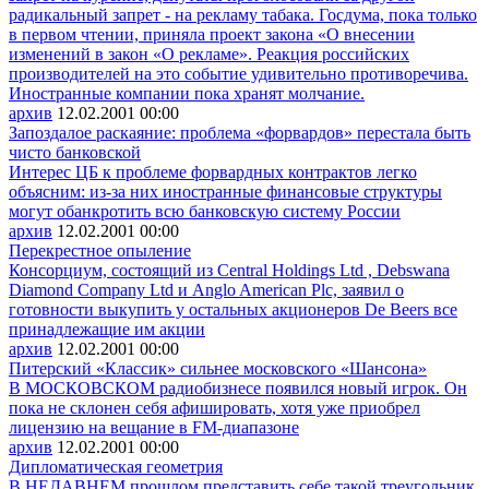
радикальный запрет - на рекламу табака. Госдума, пока только
в первом чтении, приняла проект закона «О внесении
изменений в закон «О рекламе». Реакция российских
производителей на это событие удивительно противоречива.
Иностранные компании пока хранят молчание.
архив
12.02.2001
00:00
Запоздалое раскаяние: проблема «форвардов» перестала быть
чисто банковской
Интерес ЦБ к проблеме форвардных контрактов легко
объясним: из-за них иностранные финансовые структуры
могут обанкротить всю банковскую систему России
архив
12.02.2001
00:00
Перекрестное опыление
Консорциум, состоящий из Central Holdings Ltd , Debswana
Diamond Company Ltd и Anglo American Plc, заявил о
готовности выкупить у остальных акционеров De Beers все
принадлежащие им акции
архив
12.02.2001
00:00
Питерский «Классик» сильнее московского «Шансона»
В МОСКОВСКОМ радиобизнесе появился новый игрок. Он
пока не склонен себя афишировать, хотя уже приобрел
лицензию на вещание в FM-диапазоне
архив
12.02.2001
00:00
Дипломатическая геометрия
В НЕДАВНЕМ прошлом представить себе такой треугольник