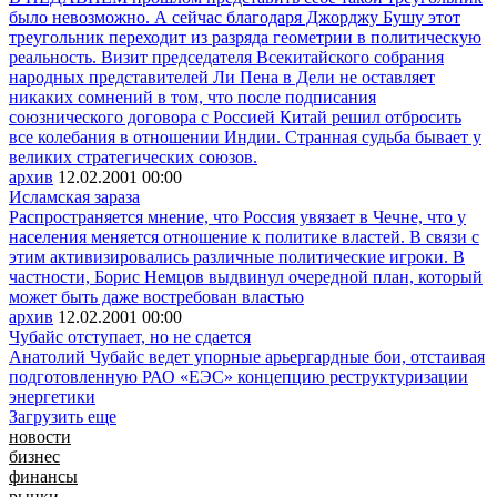
было невозможно. А сейчас благодаря Джорджу Бушу этот
треугольник переходит из разряда геометрии в политическую
реальность. Визит председателя Всекитайского собрания
народных представителей Ли Пена в Дели не оставляет
никаких сомнений в том, что после подписания
союзнического договора с Россией Китай решил отбросить
все колебания в отношении Индии. Странная судьба бывает у
великих стратегических союзов.
архив
12.02.2001
00:00
Исламская зараза
Распространяется мнение, что Россия увязает в Чечне, что у
населения меняется отношение к политике властей. В связи с
этим активизировались различные политические игроки. В
частности, Борис Немцов выдвинул очередной план, который
может быть даже востребован властью
архив
12.02.2001
00:00
Чубайс отступает, но не сдается
Анатолий Чубайс ведет упорные арьергардные бои, отстаивая
подготовленную РАО «ЕЭС» концепцию реструктуризации
энергетики
Загрузить еще
новости
бизнес
финансы
рынки