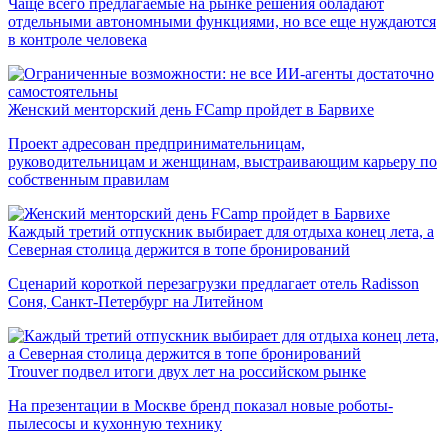
Чаще всего предлагаемые на рынке решения обладают
отдельными автономными функциями, но все еще нуждаются
в контроле человека
Женский менторский день FCamp пройдет в Барвихе
Проект адресован предпринимательницам,
руководительницам и женщинам, выстраивающим карьеру по
собственным правилам
Каждый третий отпускник выбирает для отдыха конец лета, а
Северная столица держится в топе бронирований
Сценарий короткой перезагрузки предлагает отель Radisson
Соня, Санкт-Петербург на Литейном
Trouver подвел итоги двух лет на российском рынке
На презентации в Москве бренд показал новые роботы-
пылесосы и кухонную технику