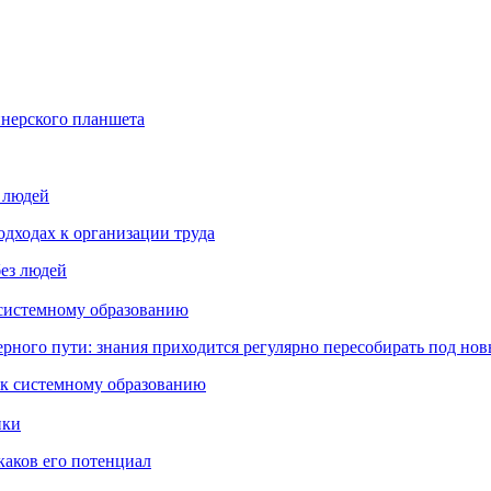
йнерского планшета
з людей
дходах к организации труда
 системному образованию
ьерного пути: знания приходится регулярно пересобирать под но
пки
каков его потенциал