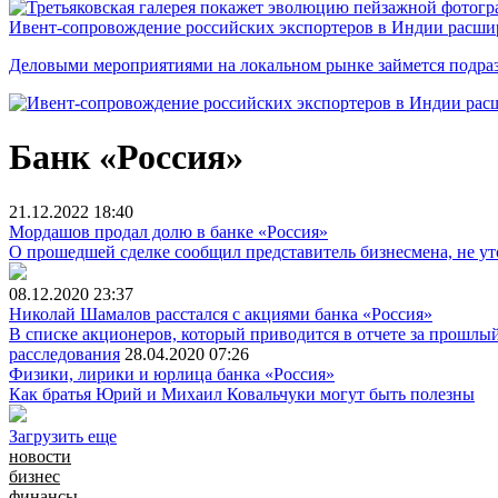
Ивент-сопровождение российских экспортеров в Индии расши
Деловыми мероприятиями на локальном рынке займется подраз
Банк «Россия»
21.12.2022
18:40
Мордашов продал долю в банке «Россия»
О прошедшей сделке сообщил представитель бизнесмена, не ут
08.12.2020
23:37
Николай Шамалов расстался с акциями банка «Россия»
В списке акционеров, который приводится в отчете за прошлы
расследования
28.04.2020
07:26
Физики, лирики и юрлица банка «Россия»
Как братья Юрий и Михаил Ковальчуки могут быть полезны
Загрузить еще
новости
бизнес
финансы