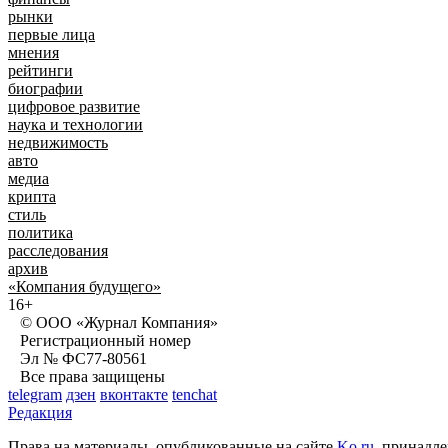
рынки
первые лица
мнения
рейтинги
биографии
цифровое развитие
наука и технологии
недвижимость
авто
медиа
крипта
стиль
политика
расследования
архив
«Компания будущего»
16+
© ООО «Журнал Компания»
Регистрационный номер
Эл № ФС77-80561
Все права защищены
telegram
дзен
вконтакте
tenchat
Редакция
Права на материалы, опубликованные на сайте
Ko.ru
, прина