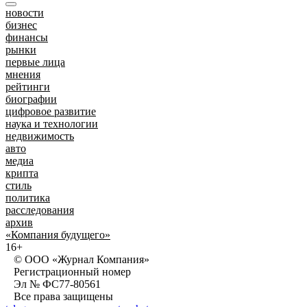
новости
бизнес
финансы
рынки
первые лица
мнения
рейтинги
биографии
цифровое развитие
наука и технологии
недвижимость
авто
медиа
крипта
стиль
политика
расследования
архив
«Компания будущего»
16+
© ООО «Журнал Компания»
Регистрационный номер
Эл № ФС77-80561
Все права защищены