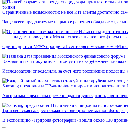
рынки
Ограниченные возможности: не все ИИ-агенты достаточно сам
Чаще всего предлагаемые на рынке решения обладают отдельн
Названа дата проведения Московского финансового форума—2
Одиннадцатый МФФ пройдет 21 сентября в московском «Мане
Каждый пятый покупатель готов уйти на зарубежные площадки
Исследователи определили, за счет чего российские продавц
Samsung представила ТВ-линейки с широким использованием
Алгоритмы в реальном времени адаптируют яркость, цветопере
Третьяковская галерея покажет эволюцию пейзажной фотографи
В экспозицию «Природа фотографии» вошли около 130 произ