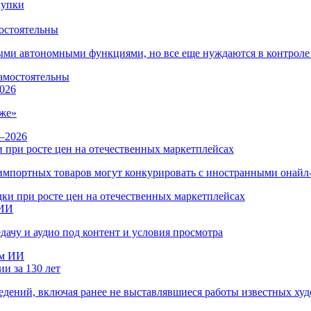
остоятельны
ыми автономными функциями, но все еще нуждаются в контроле
026
же»
 при росте цен на отечественных маркетплейсах
ы импортных товаров могут конкурировать с иностранными онай
 ИИ
дачу и аудио под контент и условия просмотра
и за 130 лет
ведений, включая ранее не выставлявшиеся работы известных