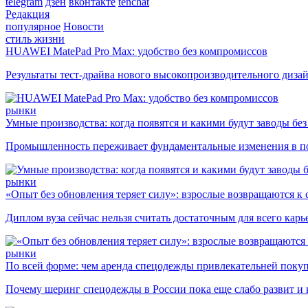
telegram
дзен
вконтакте
tenchat
Редакция
популярное
Новости
стиль жизни
HUAWEI MatePad Pro Max: удобство без компромиссов
Результаты тест-драйва нового высокопроизводительного диза
рынки
Умные производства: когда появятся и какими будут заводы бе
Промышленность переживает фундаментальные изменения в по
рынки
«Опыт без обновления теряет силу»: взрослые возвращаются к
Диплом вуза сейчас нельзя считать достаточным для всего кар
рынки
По всей форме: чем аренда спецодежды привлекательней поку
Почему шеринг спецодежды в России пока еще слабо развит и 