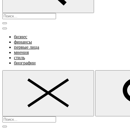
бизнес
финансы
первые лица
мнения
стиль
биографии