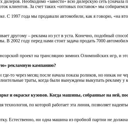
 дилеров. Необходимо «завести» всю дилерскую сеть (сначала п
оток клиентов. За счет таких «оптовых поставок» мы собираемс
е. С 1997 года мы продавали автомобили, как я говорю, «на вто
ывает другому – реклама из уст в уста. Конечно, подобный спо
ы. В 2002 году перед нами стоит задача продать 7000 автомобиле
нсорский проект на трансляцию зимних Олимпийских игр, и эт
кую» рекламную кампанию?
где-то через месяц после начала показа роликов, но никак не 
полнительные траты, когда были вынуждены выкупать рекламу 
рке и окраске кузовов. Когда машины, собранные на ней, по
я технология, по которой работает эта линия, позволяет надеятьс
тку. Естественно, ни одна машина из пробной партии не должна