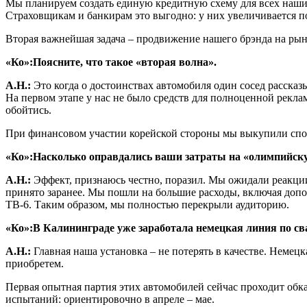
Мы планируем создать единую кредитную схему для всех наших
Страховщикам и банкирам это выгодно: у них увеличивается п
Вторая важнейшая задача – продвижение нашего брэнда на рынк
«Ко»:
Поясните, что такое «вторая волна».
А.Н.:
Это когда о достоинствах автомобиля один сосед рассказ
На первом этапе у нас не было средств для полноценной реклам
обойтись.
При финансовом участии корейской стороны мы выкупили спо
«Ко»:
Насколько оправдались ваши затраты на «олимпийс
А.Н.:
Эффект, признаюсь честно, поразил. Мы ожидали реакции 
принято заранее. Мы пошли на большие расходы, включая до
ТВ-6. Таким образом, мы полностью перекрыли аудиторию.
«Ко»:
В Калининграде уже заработала немецкая линия по сва
А.Н.:
Главная наша установка – не потерять в качестве. Немецка
приобретем.
Первая опытная партия этих автомобилей сейчас проходит обка
испытаний: ориентировочно в апреле – мае.