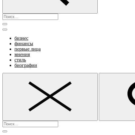
бизнес
финансы
первые лица
мнения
стиль
биографии