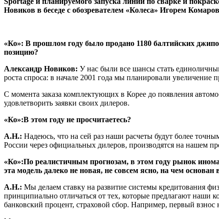
Sportage и планируемого запуска линии по сварке и покра
Новиков в беседе с обозревателем «Колеса» Игорем Комаро
«Ко»: В прошлом году было продано 1180 балтийских джипо
позицию?
Александр Новиков:
У нас были все шансы стать единоличным
роста спроса: в начале 2001 года мы планировали увеличение п
С момента заказа комплектующих в Корее до появления автомоб
удовлетворить заявки своих дилеров.
«Ко»:
В этом году не просчитаетесь?
А.Н.:
Надеюсь, что на сей раз наши расчеты будут более точны
России через официальных дилеров, производятся на нашем пр
«Ко»:
По реалистичным прогнозам, в этом году рынок инома
эта модель далеко не новая, не совсем ясно, на чем основан
А.Н.:
Мы делаем ставку на развитие системы кредитования физ
принципиально отличаться от тех, которые предлагают наши к
банковский процент, страховой сбор. Например, первый взнос