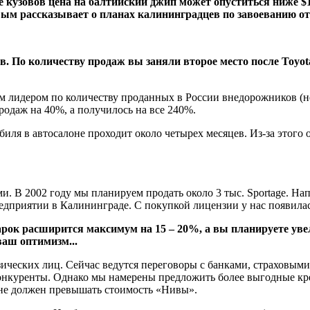
ске кузовов цена на балтийский джип может опуститься ниже
вым рассказывает о планах калининградцев по завоеванию о
в. По количеству продаж вы заняли второе место после Toyo
 лидером по количеству проданных в России внедорожников (не
родаж на 40%, а получилось на все 240%.
иля в автосалоне проходит около четырех месяцев. Из-за этого 
ми. В 2002 году мы планируем продать около 3 тыс. Sportage. Н
едприятии в Калининграде. С покупкой лицензии у нас появила
рок расширится максимум на 15 – 20%, а вы планируете увел
 ваш оптимизм...
ических лиц. Сейчас ведутся переговоры с банками, страховыми
онкуренты. Однако мы намерены предложить более выгодные кред
 не должен превышать стоимость «Нивы».