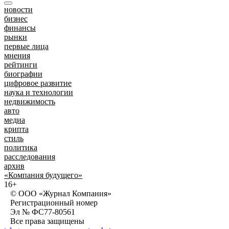
новости
бизнес
финансы
рынки
первые лица
мнения
рейтинги
биографии
цифровое развитие
наука и технологии
недвижимость
авто
медиа
крипта
стиль
политика
расследования
архив
«Компания будущего»
16+
© ООО «Журнал Компания»
Регистрационный номер
Эл № ФС77-80561
Все права защищены