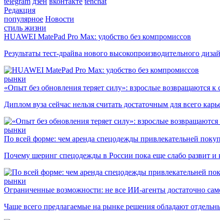
telegram
дзен
вконтакте
tenchat
Редакция
популярное
Новости
стиль жизни
HUAWEI MatePad Pro Max: удобство без компромиссов
Результаты тест-драйва нового высокопроизводительного диза
рынки
«Опыт без обновления теряет силу»: взрослые возвращаются к
Диплом вуза сейчас нельзя считать достаточным для всего кар
рынки
По всей форме: чем аренда спецодежды привлекательней поку
Почему шеринг спецодежды в России пока еще слабо развит и 
рынки
Ограниченные возможности: не все ИИ-агенты достаточно сам
Чаще всего предлагаемые на рынке решения обладают отдельн