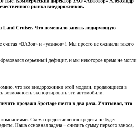
 $10 тыс. Коммерческий директор ЗАО «Автотор» Александр
течественного рынка внедорожников.
ta Land Cruiser. Что помешало занять лидирующую
 считая «ВАЗов» и «уазиков»). Мы просто не ожидали такого
образовался серьезный дефицит, и мы некоторое время не могли
апомню, что все внедорожники этой модели, продающиеся в
сь возможность экспортировать эти автомобили.
ичить продажи Sportage почти в два раза. Учитывая, что
 компаниями. Схема предоставления кредита не будет
иты. Наша основная задача – снизить сумму первого взноса,