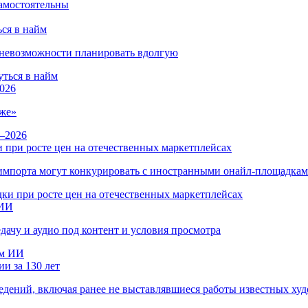
ся в найм
и невозможности планировать вдолгую
026
же»
 при росте цен на отечественных маркетплейсах
ы импорта могут конкурировать с иностранными онайл-площадка
 ИИ
дачу и аудио под контент и условия просмотра
и за 130 лет
ведений, включая ранее не выставлявшиеся работы известных