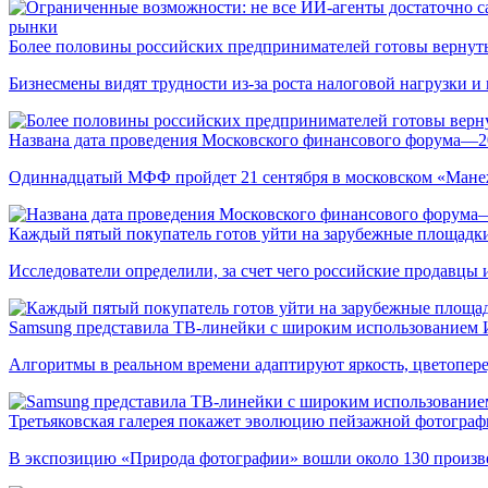
рынки
Более половины российских предпринимателей готовы вернуть
Бизнесмены видят трудности из-за роста налоговой нагрузки 
Названа дата проведения Московского финансового форума—2
Одиннадцатый МФФ пройдет 21 сентября в московском «Мане
Каждый пятый покупатель готов уйти на зарубежные площадки
Исследователи определили, за счет чего российские продавц
Samsung представила ТВ-линейки с широким использованием
Алгоритмы в реальном времени адаптируют яркость, цветопере
Третьяковская галерея покажет эволюцию пейзажной фотографи
В экспозицию «Природа фотографии» вошли около 130 произ