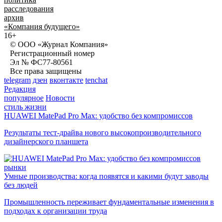
расследования
архив
«Компания будущего»
16+
© ООО «Журнал Компания»
Регистрационный номер
Эл № ФС77-80561
Все права защищены
telegram
дзен
вконтакте
tenchat
Редакция
популярное
Новости
стиль жизни
HUAWEI MatePad Pro Max: удобство без компромиссов
Результаты тест-драйва нового высокопроизводительного
дизайнерского планшета
рынки
Умные производства: когда появятся и какими будут заводы
без людей
Промышленность переживает фундаментальные изменения в
подходах к организации труда