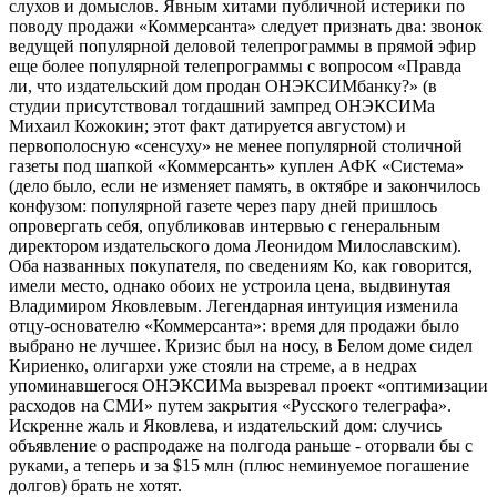
слухов и домыслов. Явным хитами публичной истерики по
поводу продажи «Коммерсанта» следует признать два: звонок
ведущей популярной деловой телепрограммы в прямой эфир
еще более популярной телепрограммы с вопросом «Правда
ли, что издательский дом продан ОНЭКСИМбанку?» (в
студии присутствовал тогдашний зампред ОНЭКСИМа
Михаил Кожокин; этот факт датируется августом) и
первополосную «сенсуху» не менее популярной столичной
газеты под шапкой «Коммерсанть» куплен АФК «Система»
(дело было, если не изменяет память, в октябре и закончилось
конфузом: популярной газете через пару дней пришлось
опровергать себя, опубликовав интервью с генеральным
директором издательского дома Леонидом Милославским).
Оба названных покупателя, по сведениям Ко, как говорится,
имели место, однако обоих не устроила цена, выдвинутая
Владимиром Яковлевым. Легендарная интуиция изменила
отцу-основателю «Коммерсанта»: время для продажи было
выбрано не лучшее. Кризис был на носу, в Белом доме сидел
Кириенко, олигархи уже стояли на стреме, а в недрах
упоминавшегося ОНЭКСИМа вызревал проект «оптимизации
расходов на СМИ» путем закрытия «Русского телеграфа».
Искренне жаль и Яковлева, и издательский дом: случись
объявление о распродаже на полгода раньше - оторвали бы с
руками, а теперь и за $15 млн (плюс неминуемое погашение
долгов) брать не хотят.