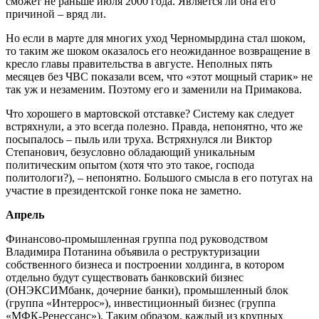
сможет не раньше июля 2000 года. Является ли она его
причиной – вряд ли.
Но если в марте для многих уход Черномырдина стал шоком,
то таким же шоком оказалось его неожиданное возвращение в
кресло главы правительства в августе. Неполных пять
месяцев без ЧВС показали всем, что «этот мощный старик» не
так уж и незаменим. Поэтому его и заменили на Примакова.
Что хорошего в мартовской отставке? Систему как следует
встряхнули, а это всегда полезно. Правда, непонятно, что же
посыпалось – пыль или труха. Встряхнулся ли Виктор
Степанович, безусловно обладающий уникальным
политическим опытом (хотя что это такое, господа
политологи?), – непонятно. Большого смысла в его потугах на
участие в президентской гонке пока не заметно.
Апрель
Финансово-промышленная группа под руководством
Владимира Потанина объявила о реструктуризации
собственного бизнеса и построении холдинга, в котором
отдельно будут существовать банковский бизнес
(ОНЭКСИМбанк, дочерние банки), промышленный блок
(группа «Интеррос»), инвестиционный бизнес (группа
«МФК-Ренессанс»). Таким образом, каждый из крупных