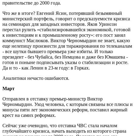
правительстве до 2000 года.
Что же в итоге? Евгений Ясин, потерявший безымянный
министерский портфель, говорит о предсказуемости кризиса
на семинарах для западных инвесторов. Яков Уринсон
перестал рулить «стабилизировавшейся экономикой, готовой
к инвестициям и к промышленному росту»: его пост занял
коммунист Маслюков. Виктор Черномырдин не знает, какую
еще нелепицу произнести для тиражирования по телеканалам
- все шутки бывшего премьера уже избиты. И только
президент - без Чубайса, без Немцова и даже без Юмашева -
готов и поныне подписывать указы о стабилизации и росте.
Да и то - как Ленин в 23-м году: в Горках.
Аналитики нечасто ошибаются.
Март
Отправлен в отставку премьер-министр Виктор
Черномырдин. Уход человека, с которым связаны все плюсы и
минусы пяти лет экономических реформ, поставил жирный
крест на самих реформах.
Сейчас уже очевидно, что отставка ЧВС стала началом
глубочайшего кризиса, начать выходить из которого страна