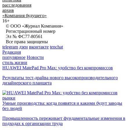
расследования
архив
«Компания будущего»
16+
© ООО «Журнал Компания»
Регистрационный номер
Эл № ФС77-80561
Все права защищены
telegram
дзен
вконтакте
tenchat
Редакция
популярное
Новости
стиль жизни
HUAWEI MatePad Pro Max: удобство без компромиссов
Результаты тест-драйва нового высокопроизводительного
дизайнерского планшета
рынки
Умные производства: когда появятся и какими будут заводы
без людей
Промышленность переживает фундаментальные изменения в
подходах к организации труда