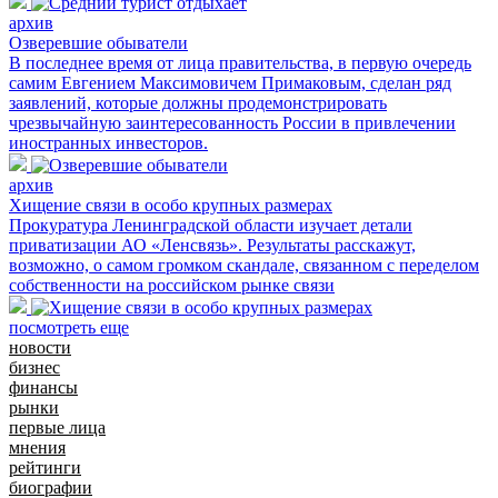
архив
Озверевшие обыватели
В последнее время от лица правительства, в первую очередь
самим Евгением Максимовичем Примаковым, сделан ряд
заявлений, которые должны продемонстрировать
чрезвычайную заинтересованность России в привлечении
иностранных инвесторов.
архив
Хищение связи в особо крупных размерах
Прокуратура Ленинградской области изучает детали
приватизации АО «Ленсвязь». Результаты расскажут,
возможно, о самом громком скандале, связанном с переделом
собственности на российском рынке связи
посмотреть еще
новости
бизнес
финансы
рынки
первые лица
мнения
рейтинги
биографии