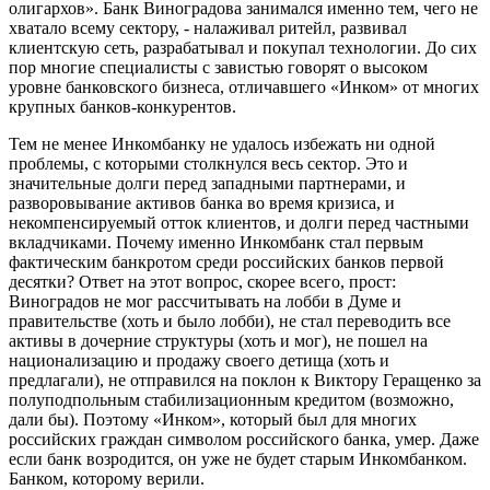
олигархов». Банк Виноградова занимался именно тем, чего не
хватало всему сектору, - налаживал ритейл, развивал
клиентскую сеть, разрабатывал и покупал технологии. До сих
пор многие специалисты с завистью говорят о высоком
уровне банковского бизнеса, отличавшего «Инком» от многих
крупных банков-конкурентов.
Тем не менее Инкомбанку не удалось избежать ни одной
проблемы, с которыми столкнулся весь сектор. Это и
значительные долги перед западными партнерами, и
разворовывание активов банка во время кризиса, и
некомпенсируемый отток клиентов, и долги перед частными
вкладчиками. Почему именно Инкомбанк стал первым
фактическим банкротом среди российских банков первой
десятки? Ответ на этот вопрос, скорее всего, прост:
Виноградов не мог рассчитывать на лобби в Думе и
правительстве (хоть и было лобби), не стал переводить все
активы в дочерние структуры (хоть и мог), не пошел на
национализацию и продажу своего детища (хоть и
предлагали), не отправился на поклон к Виктору Геращенко за
полуподпольным стабилизационным кредитом (возможно,
дали бы). Поэтому «Инком», который был для многих
российских граждан символом российского банка, умер. Даже
если банк возродится, он уже не будет старым Инкомбанком.
Банком, которому верили.