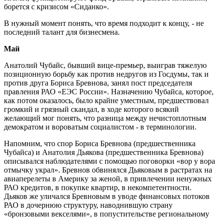
борется с кризисом «Сиданко».
В нужный момент понять, что время подходит к концу, - не
последний талант для бизнесмена.
Май
Анатолий Чубайс, бывший вице-премьер, выиграв тяжелую
позиционную борьбу как против недругов из Госдумы, так и
против друга Бориса Бревнова, занял пост председателя
правления РАО «ЕЭС России». Назначению Чубайса, которое,
как потом оказалось, было крайне уместным, предшествовал
громкий и грязный скандал, в ходе которого всякий
желающий мог понять, что разница между нечистоплотным
демократом и вороватым социалистом - в терминологии.
Напомним, что спор Бориса Бревнова (предшественника
Чубайса) и Анатолия Дьякова (предшественника Бревнова)
описывался наблюдателями с помощью поговорки «вор у вора
отмычку украл». Бревнов обвинялся Дьяковым в растратах на
авиаперелеты в Америку за женой, в привлечении ненужных
РАО кредитов, в покупке квартир, в некомпетентности.
Дьяков же уличался Бревновым в уводе финансовых потоков
РАО в дочернюю структуру, наводнившую страну
«бронзовыми векселями», в попустительстве региональному