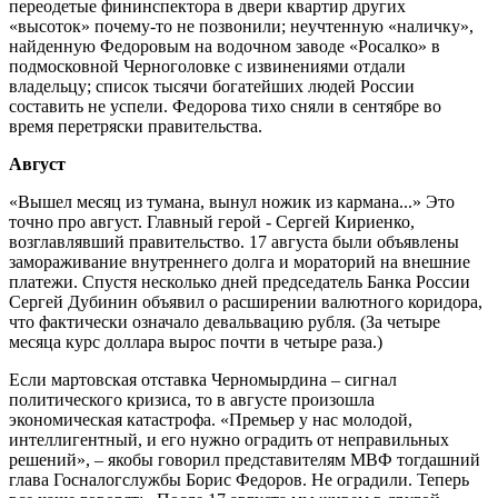
переодетые фининспектора в двери квартир других
«высоток» почему-то не позвонили; неучтенную «наличку»,
найденную Федоровым на водочном заводе «Росалко» в
подмосковной Черноголовке с извинениями отдали
владельцу; список тысячи богатейших людей России
составить не успели. Федорова тихо сняли в сентябре во
время перетряски правительства.
Август
«Вышел месяц из тумана, вынул ножик из кармана...» Это
точно про август. Главный герой - Сергей Кириенко,
возглавлявший правительство. 17 августа были объявлены
замораживание внутреннего долга и мораторий на внешние
платежи. Спустя несколько дней председатель Банка России
Сергей Дубинин объявил о расширении валютного коридора,
что фактически означало девальвацию рубля. (За четыре
месяца курс доллара вырос почти в четыре раза.)
Если мартовская отставка Черномырдина – сигнал
политического кризиса, то в августе произошла
экономическая катастрофа. «Премьер у нас молодой,
интеллигентный, и его нужно оградить от неправильных
решений», – якобы говорил представителям МВФ тогдашний
глава Госналогслужбы Борис Федоров. Не оградили. Теперь