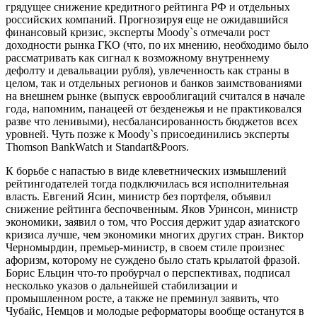
грядущее снижение кредитного рейтинга РФ и отдельных
российских компаний. Прогнозируя еще не ожидавшийся
финансовый кризис, эксперты Moody`s отмечали рост
доходности рынка ГКО (что, по их мнению, необходимо было
рассматривать как сигнал к возможному внутреннему
дефолту и девальвации рубля), увлеченность как страны в
целом, так и отдельных регионов и банков заимствованиями
на внешнем рынке (выпуск еврооблигаций считался в начале
года, напомним, панацеей от безденежья и не практиковался
разве что ленивыми), несбалансированность бюджетов всех
уровней. Чуть позже к Moody`s присоединились эксперты
Thomson BankWatch и Standart&Poors.
К борьбе с напастью в виде клеветнических измышлений
рейтингодателей тогда подключилась вся исполнительная
власть. Евгений Ясин, министр без портфеля, объявил
снижение рейтинга беспочвенным. Яков Уринсон, министр
экономики, заявил о том, что Россия держит удар азиатского
кризиса лучше, чем экономики многих других стран. Виктор
Черномырдин, премьер-министр, в своем стиле произнес
афоризм, которому не суждено было стать крылатой фразой.
Борис Ельцин что-то пробурчал о перспективах, подписал
несколько указов о дальнейшей стабилизации и
промышленном росте, а также не преминул заявить, что
Чубайс, Немцов и молодые реформаторы вообще останутся в