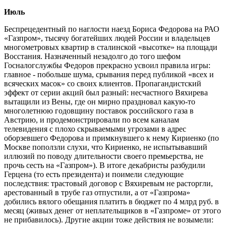
Июль
Беспрецедентный по наглости наезд Бориса Федорова на РАО
«Газпром», тысячу богатейших людей России и владельцев
многометровых квартир в сталинской «высотке» на площади
Восстания. Назначенный незадолго до того шефом
Госналогслужбы Федоров прекрасно усвоил правила игры:
главное - побольше шума, срывания перед публикой «всех и
всяческих масок» со своих клиентов. Пропагандистский
эффект от серии акций был разный: несчастного Вяхирева
вытащили из Вены, где он мирно праздновал какую-то
многолетнюю годовщину поставок российского газа в
Австрию, и продемонстрировали по всем каналам
телевидения с плохо скрываемыми угрозами в адрес
оборзевшего Федорова и примкнувшего к нему Кириенко (по
Москве поползли слухи, что Кириенко, не испытывавший
иллюзий по поводу длительности своего премьерства, не
прочь сесть на «Газпром»). В итоге декабристы разбудили
Герцена (то есть президента) и поимели следующие
последствия: трастовый договор с Вяхиревым не расторгли,
арестованный в трубе газ отпустили, а от «Газпрома»
добились вялого обещания платить в бюджет по 4 млрд руб. в
месяц (живых денег от неплательщиков в «Газпроме» от этого
не прибавилось). Другие акции тоже действия не возымели: