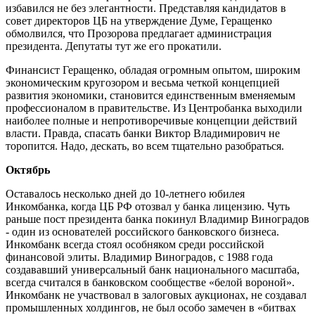
избавился не без элегантности. Представляя кандидатов в
совет директоров ЦБ на утверждение Думе, Геращенко
обмолвился, что Прозорова предлагает администрация
президента. Депутаты тут же его прокатили.
Финансист Геращенко, обладая огромным опытом, широким
экономическим кругозором и весьма четкой концепцией
развития экономики, становится единственным вменяемым
профессионалом в правительстве. Из Центробанка выходили
наиболее полные и непротиворечивые концепции действий
власти. Правда, спасать банки Виктор Владимирович не
торопится. Надо, дескать, во всем тщательно разобраться.
Октябрь
Оставалось несколько дней до 10-летнего юбилея
Инкомбанка, когда ЦБ РФ отозвал у банка лицензию. Чуть
раньше пост президента банка покинул Владимир Виноградов
- один из основателей российского банковского бизнеса.
Инкомбанк всегда стоял особняком среди российской
финансовой элиты. Владимир Виноградов, с 1988 года
создававший универсальный банк национального масштаба,
всегда считался в банковском сообществе «белой вороной».
Инкомбанк не участвовал в залоговых аукционах, не создавал
промышленных холдингов, не был особо замечен в «битвах