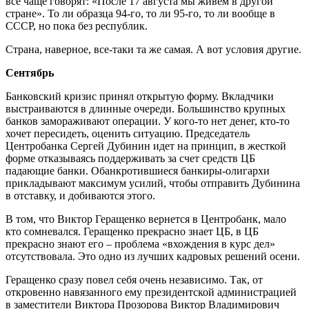
все чаще говорят: «После 17 августа мы живем в другой
стране». То ли образца 94-го, то ли 95-го, то ли вообще в
СССР, но пока без республик.
Страна, наверное, все-таки та же самая. А вот условия другие.
Сентябрь
Банковский кризис принял открытую форму. Вкладчики
выстраиваются в длинные очереди. Большинство крупных
банков замораживают операции. У кого-то нет денег, кто-то
хочет пересидеть, оценить ситуацию. Председатель
Центробанка Сергей Дубинин идет на принцип, в жесткой
форме отказываясь поддерживать за счет средств ЦБ
падающие банки. Обанкротившиеся банкиры-олигархи
прикладывают максимум усилий, чтобы отправить Дубинина
в отставку, и добиваются этого.
В том, что Виктор Геращенко вернется в Центробанк, мало
кто сомневался. Геращенко прекрасно знает ЦБ, в ЦБ
прекрасно знают его – проблема «вхождения в курс дел»
отсутствовала. Это одно из лучших кадровых решений осени.
Геращенко сразу повел себя очень независимо. Так, от
откровенно навязанного ему президентской администрацией
в заместители Виктора Прозорова Виктор Владимирович