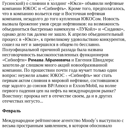
Гусинский) о слиянии в холдинг «Юкси» объявили нефтяные
компании ЮКОС и «Сибнефть». Кроме того, предполагалось,
что в компанию вольется еще и Восточная нефтяная
компания, незадолго до того купленная ЮКОСом. Новость
вызвала брожение умов среди нефтяников: на возможность
объединиться быстренько намекнули «ЛУКойл» и «Сиданко»,
однако дело так далеко не зашло. К апрелю объединительный
процесс в «Юкси», к превеликому удовольствию конкурентов,
сошел на нет и завершился в общем-то бесславно.
Полуофициальной причиной разлада была названа
несговорчивость высокопоставленных функционеров
«Сибнефти»
Романа Абрамовича
и Евгения Швидлера:
захотели-де слишком много акций новообразованной
компании. По прошествии почти года мучает только один
вопрос: неужели альянс ЮКОС - «Сибнефть» мог стать
первым актом слияния в мировой нефтянке, состоявшимся
еще задолго до союзов BP/Amoco и Exxon/Mobil, на волне
первого падения цен на нефть на международном рынке?
Воистину: пророка нет в отечестве своем, да и в других
отечествах негусто...
Февраль
Международное рейтинговое агентство Moody`s выступило с
весьма пространным заявлением, в котором обосновало