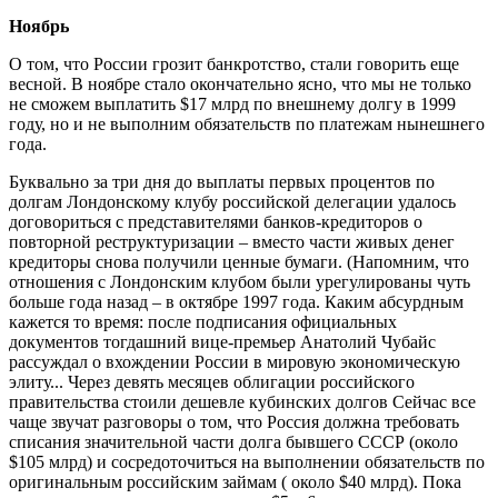
Ноябрь
О том, что России грозит банкротство, стали говорить еще
весной. В ноябре стало окончательно ясно, что мы не только
не сможем выплатить $17 млрд по внешнему долгу в 1999
году, но и не выполним обязательств по платежам нынешнего
года.
Буквально за три дня до выплаты первых процентов по
долгам Лондонскому клубу российской делегации удалось
договориться с представителями банков-кредиторов о
повторной реструктуризации – вместо части живых денег
кредиторы снова получили ценные бумаги. (Напомним, что
отношения с Лондонским клубом были урегулированы чуть
больше года назад – в октябре 1997 года. Каким абсурдным
кажется то время: после подписания официальных
документов тогдашний вице-премьер Анатолий Чубайс
рассуждал о вхождении России в мировую экономическую
элиту... Через девять месяцев облигации российского
правительства стоили дешевле кубинских долгов Сейчас все
чаще звучат разговоры о том, что Россия должна требовать
списания значительной части долга бывшего СССР (около
$105 млрд) и сосредоточиться на выполнении обязательств по
оригинальным российским займам ( около $40 млрд). Пока