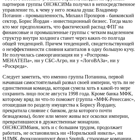
партнеров группы ОНЭКСИМа получил в непосредственное
управление то, к чему у него лежала душа: Владимир
Потанин - промышленность, Михаил Прохоров - банковский
сектор, Борис Йордан - инвестиционный бизнес. Тогда мало
кто мог предположить, что фактический распад ФПГ на
финансовые и промышленные группы с четким выделением
структур внутри холдинга станет через каких-то полгода
общей тенденцией. Причем тенденцией, свидетельствующей
о неэффективности слияния капиталов в одну большую кучу.
Не получилась самоорганизация ни у «Роспрома-
МЕНАТЕПа», ни у СБС-Агро, ни у «ЛогоВАЗа», ни у
«Роскреда».
Следует заметить, что именно группа Потанина, первой
начавшая самостоятельный развал своей империи, чуть ли не
единственная команда, которая сумела хоть в какой-то мере
сохранить лицо после августа 1998 года. Кроме банка МФК,
которому вряд ли что-то поможет (группа «МФК-Ренессанс»,
отошедшая по разделу имущества к Борису Йордану,
прекратила слияние с банком, дела которого почти
безнадежны), более или менее живы все осколки империи,
превратившиеся в дружественные монархии.
ОНЭКСИМбанк, хоть и с большим трудом, продолжает
работать, не остановились ни «Норильский никель», ни
НЛМК, функционируют фонд Sputnik, страховые компании,