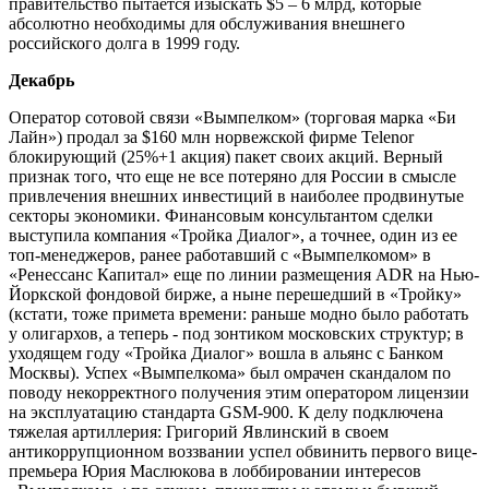
правительство пытается изыскать $5 – 6 млрд, которые
абсолютно необходимы для обслуживания внешнего
российского долга в 1999 году.
Декабрь
Оператор сотовой связи «Вымпелком» (торговая марка «Би
Лайн») продал за $160 млн норвежской фирме Telenor
блокирующий (25%+1 акция) пакет своих акций. Верный
признак того, что еще не все потеряно для России в смысле
привлечения внешних инвестиций в наиболее продвинутые
секторы экономики. Финансовым консультантом сделки
выступила компания «Тройка Диалог», а точнее, один из ее
топ-менеджеров, ранее работавший с «Вымпелкомом» в
«Ренессанс Капитал» еще по линии размещения ADR на Нью-
Йоркской фондовой бирже, а ныне перешедший в «Тройку»
(кстати, тоже примета времени: раньше модно было работать
у олигархов, а теперь - под зонтиком московских структур; в
уходящем году «Тройка Диалог» вошла в альянс с Банком
Москвы). Успех «Вымпелкома» был омрачен скандалом по
поводу некорректного получения этим оператором лицензии
на эксплуатацию стандарта GSM-900. К делу подключена
тяжелая артиллерия: Григорий Явлинский в своем
антикоррупционном воззвании успел обвинить первого вице-
премьера Юрия Маслюкова в лоббировании интересов