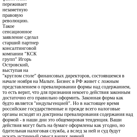
переживает
незаметную
правовую
революцию.
Такое
сенсационное
заявление сделал
старший партнер
консалтинговой
компании "КСК
групп" Игорь
Островский,
выступая на
"круглом столе" финансовых директоров, состоявшемся в
начале ноября на Мальте. Бизнес в РФ живет с ложным
представлением о превалировании формы над содержанием,
то есть верит, что для признания некоего действия законным
достаточно его правильно оформить. Законная форма как
будто является "индульгенцией". Но в настоящее время
российские государственные и прежде всего налоговые
органы исходят из доктрины превалирования содержания над
формой - в наши дни это общемировая тенденция. Ваши
действия могут быть на бумаге оформлены как угодно, но
бдительная налоговая служба, а вслед за ней и суд будут
искать истинный смысл ваших деяний.