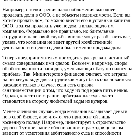
Например, с точки зрения налогообложения выгоднее
продавать доли в ООО, а не объекты недвижимости. Если вы
хотите продать дом, то можно внести его в уставный капитал
ООО, а затем продавать уже не дом, а владеющую им
компанию. Формально все правильно, но бдительные
сотрудники налоговой службы вполне могут разоблачить вас,
указав, что компания не ведет другой хозяйственной
деятельности и целью сделки была именно продажа дома.
Теперь предпринимателям приходится раскрывать истинный
смысл совершаемых ими сделок. Возьмем, например, споры
об обоснованности расходов, уменьшающих базу по налогу на
прибыль. Так, Министерство финансов считает, что затраты
на питьевую воду для сотрудников могут быть обоснованным
расходом только в случае, если есть справка
санэпидемстанции о том, что воду из-под крана пить нельзя.
Однако, как это ни странно, арбитражные суды часто
становятся на сторону любителей воды из кулеров.
Менее очевидны случаи, когда компания вкладывает деньги
не в свой бизнес, а во что-то, что приносит ей лишь
косвенную пользу. Например, инвестирует в строительство
дороги. Тут признание обоснованности расходов целиком
зависит от усмотрения арбитражного суда и способности