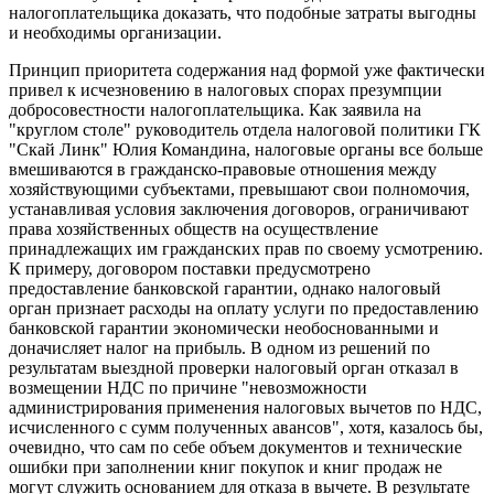
налогоплательщика доказать, что подобные затраты выгодны
и необходимы организации.
Принцип приоритета содержания над формой уже фактически
привел к исчезновению в налоговых спорах презумпции
добросовестности налогоплательщика. Как заявила на
"круглом столе" руководитель отдела налоговой политики ГК
"Скай Линк" Юлия Командина, налоговые органы все больше
вмешиваются в гражданско-правовые отношения между
хозяйствующими субъектами, превышают свои полномочия,
устанавливая условия заключения договоров, ограничивают
права хозяйственных обществ на осуществление
принадлежащих им гражданских прав по своему усмотрению.
К примеру, договором поставки предусмотрено
предоставление банковской гарантии, однако налоговый
орган признает расходы на оплату услуги по предоставлению
банковской гарантии экономически необоснованными и
доначисляет налог на прибыль. В одном из решений по
результатам выездной проверки налоговый орган отказал в
возмещении НДС по причине "невозможности
администрирования применения налоговых вычетов по НДС,
исчисленного с сумм полученных авансов", хотя, казалось бы,
очевидно, что сам по себе объем документов и технические
ошибки при заполнении книг покупок и книг продаж не
могут служить основанием для отказа в вычете. В результате