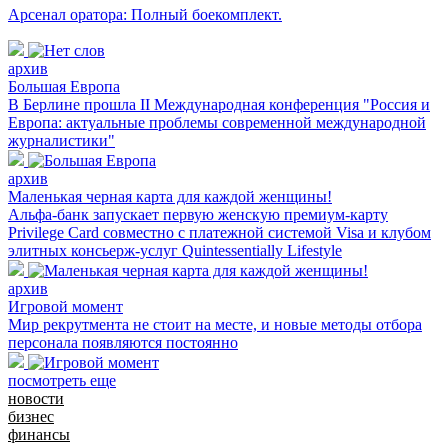
Арсенал оратора: Полный боекомплект.
архив
Большая Европа
В Берлине прошла II Международная конференция "Россия и
Европа: актуальные проблемы современной международной
журналистики"
архив
Маленькая черная карта для каждой женщины!
Альфа-банк запускает первую женскую премиум-карту
Privilege Card совместно с платежной системой Visa и клубом
элитных консьерж-услуг Quintessentially Lifestyle
архив
Игровой момент
Мир рекрутмента не стоит на месте, и новые методы отбора
персонала появляются постоянно
посмотреть еще
новости
бизнес
финансы