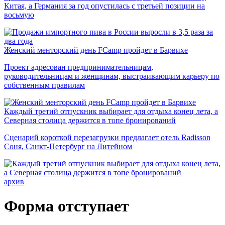
Китая, а Германия за год опустилась с третьей позиции на
восьмую
Женский менторский день FCamp пройдет в Барвихе
Проект адресован предпринимательницам,
руководительницам и женщинам, выстраивающим карьеру по
собственным правилам
Каждый третий отпускник выбирает для отдыха конец лета, а
Северная столица держится в топе бронирований
Сценарий короткой перезагрузки предлагает отель Radisson
Соня, Санкт-Петербург на Литейном
архив
Форма отступает