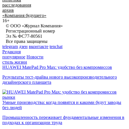
расследования
архив
«Компания будущего»
16+
© ООО «Журнал Компания»
Регистрационный номер
Эл № ФС77-80561
Все права защищены
telegram
дзен
вконтакте
tenchat
Редакция
популярное
Новости
стиль жизни
HUAWEI MatePad Pro Max: удобство без компромиссов
Результаты тест-драйва нового высокопроизводительного
дизайнерского планшета
рынки
Умные производства: когда появятся и какими будут заводы
без людей
Промышленность переживает фундаментальные изменения в
подходах к организации труда