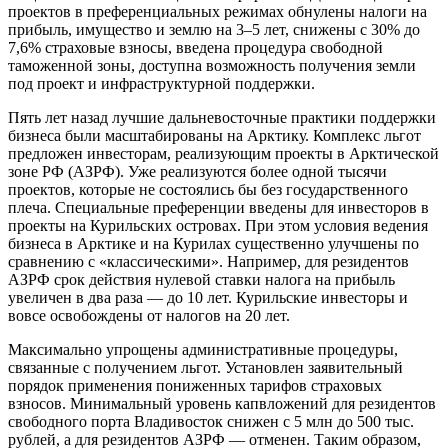
проектов в преференциальных режимах обнулены налоги на
прибыль, имущество и землю на 3–5 лет, снижены с 30% до
7,6% страховые взносы, введена процедура свободной
таможенной зоны, доступна возможность получения земли
под проект и инфраструктурной поддержки.
Пять лет назад лучшие дальневосточные практики поддержки
бизнеса были масштабированы на Арктику. Комплекс льгот
предложен инвесторам, реализующим проекты в Арктической
зоне РФ (АЗРФ). Уже реализуются более одной тысячи
проектов, которые не состоялись бы без государственного
плеча. Специальные преференции введены для инвесторов в
проекты на Курильских островах. При этом условия ведения
бизнеса в Арктике и на Курилах существенно улучшены по
сравнению с «классическими». Например, для резидентов
АЗРФ срок действия нулевой ставки налога на прибыль
увеличен в два раза — до 10 лет. Курильские инвесторы и
вовсе освобождены от налогов на 20 лет.
Максимально упрощены административные процедуры,
связанные с получением льгот. Установлен заявительный
порядок применения пониженных тарифов страховых
взносов. Минимальный уровень капвложений для резидентов
свободного порта Владивосток снижен с 5 млн до 500 тыс.
рублей, а для резидентов АЗРФ — отменен. Таким образом,