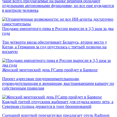
Чаще всего предлагаемые на рынке решения обладают
отдельными автономными функциями, но все еще нуждаются
в контроле человека
Продажи импортного пива в России выросли в 3,5 раза за два
года
Три четверти ввоза обеспечивает Беларусь, второе место у
Китая, а Германия за год опустилась с третьей позиции на
восьмую
Женский менторский день FCamp пройдет в Барвихе
Проект адресован предпринимательницам,
руководительницам и женщинам, выстраивающим карьеру по
собственным правилам
Каждый третий отпускник выбирает для отдыха конец лета, а
Северная столица держится в топе бронирований
Сценарий короткой перезагрузки предлагает отель Radisson