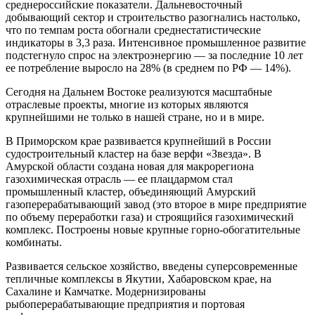
среднероссийские показатели. Дальневосточный
добывающий сектор и строительство разогнались настолько,
что по темпам роста обогнали среднестатистические
индикаторы в 3,3 раза. Интенсивное промышленное развитие
подстегнуло спрос на электроэнергию — за последние 10 лет
ее потребление выросло на 28% (в среднем по РФ — 14%).
Сегодня на Дальнем Востоке реализуются масштабные
отраслевые проекты, многие из которых являются
крупнейшими не только в нашей стране, но и в мире.
В Приморском крае развивается крупнейший в России
судостроительный кластер на базе верфи «Звезда». В
Амурской области создана новая для макрорегиона
газохимическая отрасль — ее плацдармом стал
промышленный кластер, объединяющий Амурский
газоперерабатывающий завод (это второе в мире предприятие
по объему переработки газа) и строящийся газохимический
комплекс. Построены новые крупные горно-обогатительные
комбинаты.
Развивается сельское хозяйство, введены суперсовременные
тепличные комплексы в Якутии, Хабаровском крае, на
Сахалине и Камчатке. Модернизированы
рыбоперерабатывающие предприятия и портовая