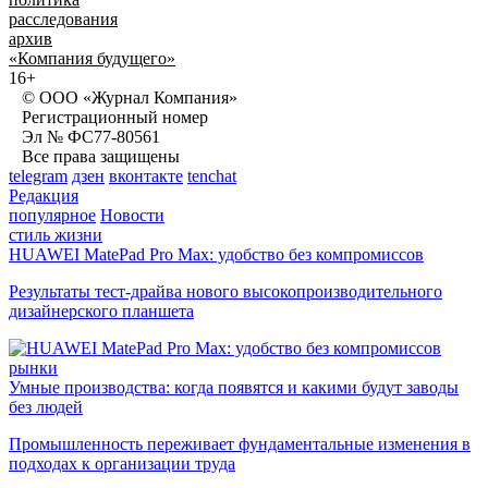
расследования
архив
«Компания будущего»
16+
© ООО «Журнал Компания»
Регистрационный номер
Эл № ФС77-80561
Все права защищены
telegram
дзен
вконтакте
tenchat
Редакция
популярное
Новости
стиль жизни
HUAWEI MatePad Pro Max: удобство без компромиссов
Результаты тест-драйва нового высокопроизводительного
дизайнерского планшета
рынки
Умные производства: когда появятся и какими будут заводы
без людей
Промышленность переживает фундаментальные изменения в
подходах к организации труда