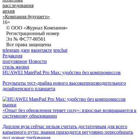
расследования
архив
«Компания будущего»
16+
© ООО «Журнал Компания»
Регистрационный номер
Эл № ФС77-80561
Все права защищены
telegram
дзен
вконтакте
tenchat
Редакция
популярное
Новости
стиль жизни
HUAWEI MatePad Pro Max: удобство без компромиссов
Результаты тест-драйва нового высокопроизводительного
дизайнерского планшета
рынки
«Опыт без обновления теряет силу»: взрослые возвращаются к
системному образованию
Диплом вуза сейчас нельзя считать достаточным для всего
карьерного пути: знания приходится регулярно пересобирать
под новые требования