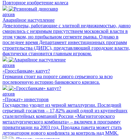
Повторное изобретение колеса
архив
Аварийное наступление
Девелоперы, работающие с элитной недвижимостью, давно
смирились с незримым присутствием московской власти в
этом узком, но прибыльном сегменте рынка. Однако в
последнее время Департамент инвестиционных программ
строительства (ДИПС), представляющий городские власти,
фактически становится главным игроком.
архив
«Гроссбанкам» капут?
Германия стоит на пороге самого серьезного за всю
послевоенную историю банковского кризиса.
архив
«Прокат» инвесторов
Государство уходит из черной металлургии. Последний
серьезный госактив – 17,82% акций одной из крупнейших
сталелитейных компаний России «Магнитогорского
металлургического комбината» – включен в программу
приватизации на 2003 год. Продажа пакета может стать
детонатором нового конфликта за контроль над ММК.