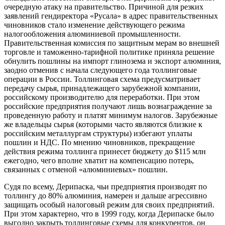
очередную атаку на правительство. Причиной для резких
заявлений гендиректора «Русала» в адрес правительственных
чиновников стало изменение действующего режима
налогообложения алюминиевой промышленности.
Правительственная комиссия по защитным мерам во внешней
торговле и таможенно-тарифной политике приняла решение
обнулить пошлины на импорт глинозема и экспорт алюминия,
заодно отменив с начала следующего года толлинговые
операции в России. Толлинговая схема предусматривает
передачу сырья, принадлежащего зарубежной компании,
российскому производителю для переработки. При этом
российские предприятия получают лишь вознаграждение за
проведенную работу и платят минимум налогов. Зарубежные
же владельцы сырья (которыми часто являются близкие к
российским металлургам структуры) избегают уплаты
пошлин и НДС. По мнению чиновников, прекращение
действия режима толлинга принесет бюджету до $115 млн
ежегодно, чего вполне хватит на компенсацию потерь,
связанных с отменой «алюминиевых» пошлин.
Судя по всему, Дерипаска, чьи предприятия производят по
толлингу до 80% алюминия, намерен и дальше агрессивно
защищать особый налоговый режим для своих предприятий.
При этом характерно, что в 1999 году, когда Дерипаске было
выгодно закрыть толлинговые схемы для конкурентов, он