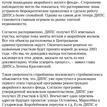
путем ликвидации аварийного жилого фонда». Стороннему
наблюдателю могло бы показаться, что распоряжение лишь
устранило бюрократические проволочки и сделало работу
ДИПСа более спокойной. Однако на самом деле теперь ДИПС
становится главным игроком на рынке элитной
недвижимости.
Согласно распоряжению, ДИПС получит 853 земельных
участка, которые пока заняты ветхим и аварийным жильем.
Все эти объекты расположены в Центральном
административном округе. Окончательное решение по
названным участкам будет принято мэрией до конца 2003
года. «Но мы, не дожидаясь выхода постановления,
касающегося этих домов, заказали на часть из них
документацию, чтобы ускорить процесс», – заявил глава
ДИПСа Леонид Краснянский.
Такая уверенность старейшины московского стройкомплекса
объясняется тем, что ДИПС уже приступил к реализации
первого этапа городской программы реконструкции
аварийного жилого фонда. Согласно программе,
утвержденной московским правительством, ДИПС уже
получил 28 участков в ЦАО. Впечатляет один перечень
адресов будущих проектов: улицы Остоженка, Маросейка и
Сухаревская, Коробейников переулок и т.д. Если ДИПС и