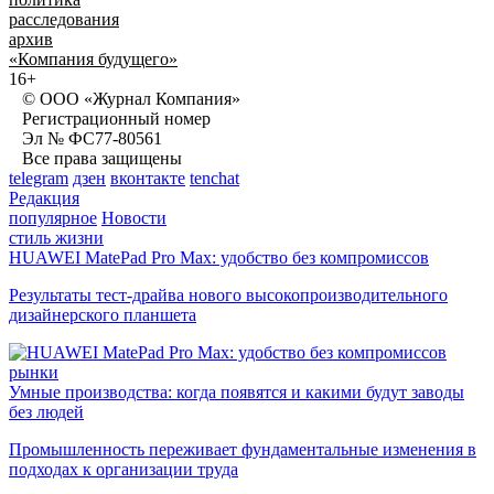
расследования
архив
«Компания будущего»
16+
© ООО «Журнал Компания»
Регистрационный номер
Эл № ФС77-80561
Все права защищены
telegram
дзен
вконтакте
tenchat
Редакция
популярное
Новости
стиль жизни
HUAWEI MatePad Pro Max: удобство без компромиссов
Результаты тест-драйва нового высокопроизводительного
дизайнерского планшета
рынки
Умные производства: когда появятся и какими будут заводы
без людей
Промышленность переживает фундаментальные изменения в
подходах к организации труда