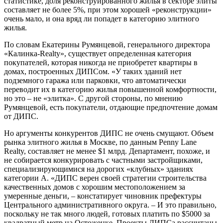
статистике, доля реконструированного жилья в секторе элиты
составляет не более 5%, при этом хорошей «реконструкции»
очень мало, и она вряд ли попадет в категорию элитного
жилья.
По словам Екатерины Румянцевой, генерального директора
«Калинка-Realty», существует определенная категория
покупателей, которая никогда не приобретет квартиры в
домах, построенных ДИПСом. «У таких зданий нет
подземного гаража или парковки, что автоматически
переводит их в категорию жилья повышенной комфортности,
но это – не «элитка». С другой стороны, по мнению
Румянцевой, есть покупатели, отдающие предпочтение домам
от ДИПС.
Но аргументы конкурентов ДИПС не очень смущают. Объем
рынка элитного жилья в Москве, по данным Penny Lane
Realty, cоставляет не менее $1 млрд. Департамент, похоже, и
не собирается конкурировать с частными застройщиками,
специализирующимися на дорогих «клубных» зданиях
категории А. «ДИПС верен своей стратегии строительства
качественных домов с хорошим местоположением за
умеренные деньги, – констатирует чиновник префектуры
Центрального административного округа. – И это правильно,
поскольку не так много людей, готовых платить по $5000 за
квадратный метр на Остоженке. Проекты ДИПСа рассчитаны