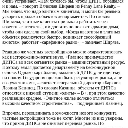
очень устраивает. «Нам хотелось бы, чтобы ДИПС обращался
и к нам, – говорит Вячеслав Ширяев из Pеnny Lane Realty. –
Мы знаем, что надо элитным клиентам, и могли бы реально
ускорить продажи объектов департамента». По словам
Ширяева, элитные клиенты привыкли работать через
известные агентства, им достаточно показать два-три дома,
чтобы они сделали свой выбор. «Когда квартиры в элитных
объектах реализуются быстро, возникает своеобразный
ажиотаж, работает «сарафанное радио», – замечает Ширяев.
Реакцию же частных застройщиков можно охарактеризовать
как настороженно-негативную. «Главное преимущество
ДИПСа во всех сегментах рынка – административный ресурс.
Поэтому земля достается департаменту на бесконкурсной
основе. Однако карт-бланш, выданный ДИПСу, не идет ему
на пользу. Государство должно быть регулятором рынка, а не
его участником», – считает генеральный директор «Баркли»
Леонид Казинец. По словам Казинца, объекты от ДИПСа
относятся к нижней ступени «элиты» – B+, при этом качество
реализации среднее. «Элитное жилье должно отличаться
высоким качеством строительства», – подчеркивает Казинец.
Впрочем, переоценивать возможности нового конкурента
частные застройщики тоже не хотят. Многие из них уверены,
что приход ДИПСа не означает передела рынка. По