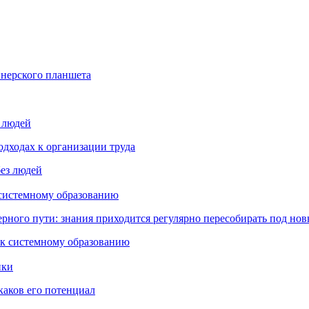
йнерского планшета
з людей
дходах к организации труда
 системному образованию
ьерного пути: знания приходится регулярно пересобирать под но
пки
каков его потенциал