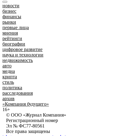
новости
бизнес
финансы
рынки
первые лица
мнения
рейтинги
биографии
цифровое развитие
наука и технологии
недвижимость
авто
медиа
крипта
стиль
политика
расследования
архив
«Компания будущего»
16+
© ООО «Журнал Компания»
Регистрационный номер
Эл № ФС77-80561
Все права защищены