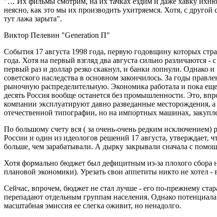
"… Их фильмы смотрим, на их тачках ездим и даже хавку ихню
неясно, как это мы их производить ухитряемся. Хотя, с другой
тут лажа зарыта".
Виктор Пелевин "Generation П"
События 17 августа 1998 года, первую годовщину которых стра
года. Хотя на первый взгляд два августа сильно различаются -
первый раз и доллар резко скакнул, и банки лопнули. Однако и
советского наследства в основном закончилось. За годы прав
рыночную распределительную. Экономика работала и пока еще р
десять Россия вообще останется без промышленности. Это, впр
компании эксплуатируют давно разведанные месторождения, а к
отечественной типографии, но на импортных машинах, закупле
По большому счету вся ( за очень-очень редким исключением) 
России и один из идеологов решений 17 августа, утверждает, 
больше, чем зарабатывали. А дырку закрывали сначала с помощ
Хотя формально бюджет был дефицитным из-за плохого сбора н
плановой экономики). Урезать свои аппетиты никто не хотел - в
Сейчас, впрочем, бюджет не стал лучше - его по-прежнему ст
перепадают отдельным группам населения. Однако потенциала у
масштабная эмиссия ее слегка оживит, но ненадолго.