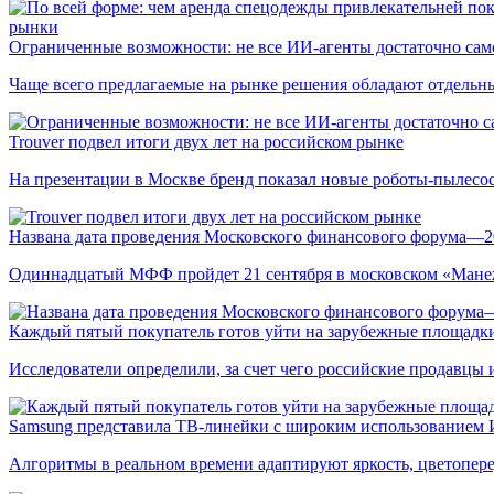
рынки
Ограниченные возможности: не все ИИ-агенты достаточно сам
Чаще всего предлагаемые на рынке решения обладают отдельн
Trouver подвел итоги двух лет на российском рынке
На презентации в Москве бренд показал новые роботы-пылесо
Названа дата проведения Московского финансового форума—2
Одиннадцатый МФФ пройдет 21 сентября в московском «Мане
Каждый пятый покупатель готов уйти на зарубежные площадки
Исследователи определили, за счет чего российские продавц
Samsung представила ТВ-линейки с широким использованием
Алгоритмы в реальном времени адаптируют яркость, цветопере