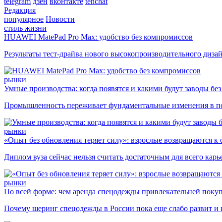
telegram
дзен
вконтакте
tenchat
Редакция
популярное
Новости
стиль жизни
HUAWEI MatePad Pro Max: удобство без компромиссов
Результаты тест-драйва нового высокопроизводительного диза
рынки
Умные производства: когда появятся и какими будут заводы бе
Промышленность переживает фундаментальные изменения в по
рынки
«Опыт без обновления теряет силу»: взрослые возвращаются к
Диплом вуза сейчас нельзя считать достаточным для всего кар
рынки
По всей форме: чем аренда спецодежды привлекательней поку
Почему шеринг спецодежды в России пока еще слабо развит и 