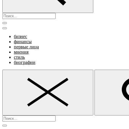
бизнес
финансы
первые лица
мнения
стиль
биографии