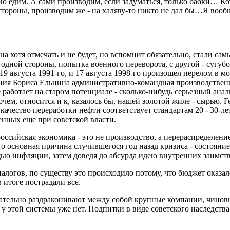
ю едим. А сами производим, если задуматься, только бабки… Ко
 стороны, производим же - на халяву-то никто не дал бы…Я вообщ
на хотя отмечать и не будет, но вспомнит обязательно, стали с
 с одной стороны, попытка военного переворота, с другой - суг
 19 августа 1991-го, и 17 августа 1998-го произошел перелом в
ления Бориса Ельцина административно-командная производстве
аботает на старом потенциале - сколько-нибудь серьезный анали
очем, относится и к, казалось бы, нашей золотой жиле - сырью.
ачество переработки нефти соответствует стандартам 20 - 30-ле
нных еще при советской власти.
российская экономика - это не производство, а перераспределе
что основная причина случившегося год назад кризиса - состоян
ью инфляции, затем доведя до абсурда идею внутренних заимство
алогов, по существу это происходило потому, что бюджет оказа
 итоге пострадали все.
арательно раздраконивают между собой крупные компании, чинов
 этой системы уже нет. Подпитки в виде советского наследства