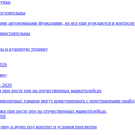
остоятельны
ыми автономными функциями, но все еще нуждаются в контроле
сы и кухонную технику
026
же»
 при росте цен на отечественных маркетплейсах
ы импортных товаров могут конкурировать с иностранными онай
 ИИ
дачу и аудио под контент и условия просмотра