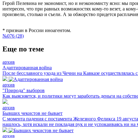
Герой Пелевина не экономист, но и неэкономисту ясно: мы про
интересен, что при равных возможностях кому-то везет, а ком
произвели, столько и съели. А за обжорство придется расплачив
* признан в России иноагентом.
№076 (28)
Еще по теме
архив
Адаптированная война
После бесславного ухода из Чечни на Кавказе осуществлялась с
архив
"Природа" выборов
Как выясняется, и политики могут заработать деньги на собств
архив
Бывших чекистов не бывает
С момента падения с постамента Железного Феликса 19 августа
нашлось, хотя искали не покладая рук и не успокаиваясь ни на 
архив