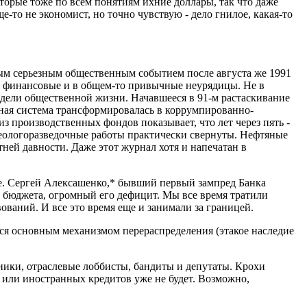
торые тоже по всем понятиям ихние доллары, так что даже
е-то не экономист, но точно чувствую - дело гнилое, какая-то
амым серьезным общественным событием после августа же 1991
убо финансовые и в общем-то привычные неурядицы. Не в
 модели общественной жизни. Начавшееся в 91-м растаскивание
нная система трансформировалась в коррумпированно-
з производственных фондов показывает, что лет через пять -
 Геологоразведочные работы практически свернуты. Нефтяные
тней давности. Даже этот журнал хотя и напечатан в
ние. Сергей Алексашенко,* бывший первый зампред Банка
ие бюджета, огромный его дефицит. Мы все время тратили
ваний. И все это время еще и занимали за границей.
лся основным механизмом перераспределения (этакое наследие
ники, отраслевые лоббисты, бандиты и депутаты. Крохи
 или иностранных кредитов уже не будет. Возможно,