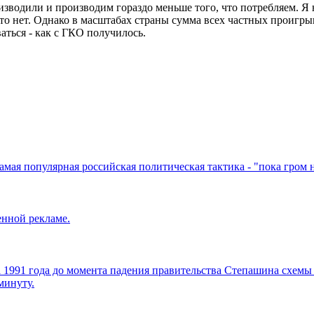
изводили и производим гораздо меньше того, что потребляем. Я 
у-то нет. Однако в масштабах страны сумма всех частных проигр
аться - как с ГКО получилось.
амая популярная российская политическая тактика - "пока гром 
енной рекламе.
 1991 года до момента падения правительства Степашина схемы 
минуту.