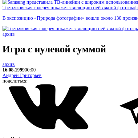
Третьяковская галерея покажет эволюцию пейзажной фотографи
В экспозицию «Природа фотографии» вошли около 130 произ
архив
Игра с нулевой суммой
архив
16.08.1999
00:00
Андрей Григорьев
поделиться: