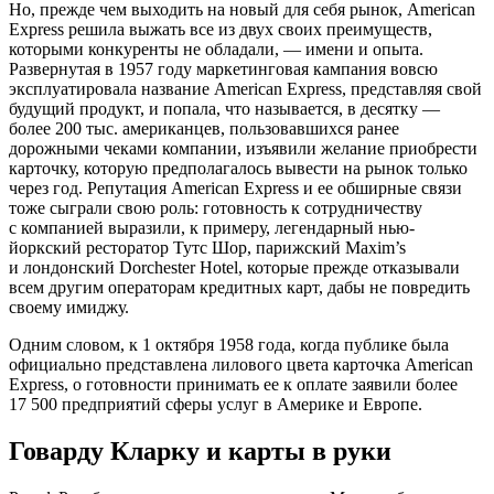
Но, прежде чем выходить на новый для себя рынок, American
Express решила выжать все из двух своих преимуществ,
которыми конкуренты не обладали, — имени и опыта.
Развернутая в 1957 году маркетинговая кампания вовсю
эксплуатировала название American Express, представляя свой
будущий продукт, и попала, что называется, в десятку —
более 200 тыс. американцев, пользовавшихся ранее
дорожными чеками компании, изъявили желание приобрести
карточку, которую предполагалось вывести на рынок только
через год. Репутация American Express и ее обширные связи
тоже сыграли свою роль: готовность к сотрудничеству
с компанией выразили, к примеру, легендарный нью-
йоркский ресторатор Тутс Шор, парижский Maxim’s
и лондонский Dorchester Hotel, которые прежде отказывали
всем другим операторам кредитных карт, дабы не повредить
своему имиджу.
Одним словом, к 1 октября 1958 года, когда публике была
официально представлена лилового цвета карточка American
Express, о готовности принимать ее к оплате заявили более
17 500 предприятий сферы услуг в Америке и Европе.
Говарду Кларку и карты в руки