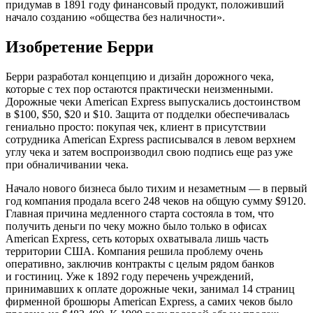
придумав в 1891 году финансовый продукт, положивший
начало созданию «общества без наличности».
Изобретение Берри
Берри разработал концепцию и дизайн дорожного чека,
которые с тех пор остаются практически неизменными.
Дорожные чеки American Express выпускались достоинством
в $100, $50, $20 и $10. Защита от подделки обеспечивалась
гениально просто: покупая чек, клиент в присутствии
сотрудника American Express расписывался в левом верхнем
углу чека и затем воспроизводил свою подпись еще раз уже
при обналичивании чека.
Начало нового бизнеса было тихим и незаметным — в первый
год компания продала всего 248 чеков на общую сумму $9120.
Главная причина медленного старта состояла в том, что
получить деньги по чеку можно было только в офисах
American Express, сеть которых охватывала лишь часть
территории США. Компания решила проблему очень
оперативно, заключив контракты с целым рядом банков
и гостиниц. Уже к 1892 году перечень учреждений,
принимавших к оплате дорожные чеки, занимал 14 страниц
фирменной брошюры American Express, а самих чеков было