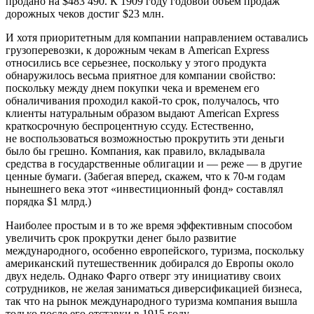
продано на $483 490. К 1909 году годовой объем продаж
дорожных чеков достиг $23 млн.
И хотя приоритетным для компании направлением оставались
грузоперевозки, к дорожным чекам в American Express
относились все серьезнее, поскольку у этого продукта
обнаружилось весьма приятное для компании свойство:
поскольку между днем покупки чека и временем его
обналичивания проходил какой-то срок, получалось, что
клиенты натуральным образом выдают Ameriсan Express
краткосрочную беспроцентную ссуду. Естественно,
не воспользоваться возможностью прокрутить эти деньги
было бы грешно. Компания, как правило, вкладывала
средства в государственные облигации и — реже — в другие
ценные бумаги. (Забегая вперед, скажем, что к 70-м годам
нынешнего века этот «инвестиционный фонд» составлял
порядка $1 млрд.)
Наиболее простым и в то же время эффективным способом
увеличить срок прокрутки денег было развитие
международного, особенно европейского, туризма, поскольку
американский путешественник добирался до Европы около
двух недель. Однако Фарго отверг эту инициативу своих
сотрудников, не желая заниматься диверсификацией бизнеса,
так что на рынок международного туризма компания вышла
только после его отставки в 1915 году.