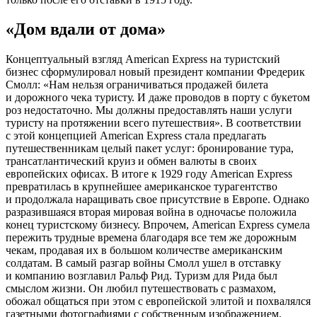
«Дом вдали от дома»
Концептуальный взгляд American Express на туристский
бизнес сформулировал новый президент компании Фредерик
Смолл: «Нам нельзя ограничиваться продажей билета
и дорожного чека туристу. И даже проводов в порту с букетом
роз недостаточно. Мы должны предоставлять наши услуги
туристу на протяжении всего путешествия». В соответствии
с этой концепцией American Express стала предлагать
путешественникам целый пакет услуг: бронирование тура,
трансатлантический круиз и обмен валюты в своих
европейских офисах. В итоге к 1929 году American Express
превратилась в крупнейшее американское турагентство
и продолжала наращивать свое присутствие в Европе. Однако
разразившаяся вторая мировая война в одночасье положила
конец туристскому бизнесу. Впрочем, American Express сумела
пережить трудные времена благодаря все тем же дорожным
чекам, продавая их в большом количестве американским
солдатам. В самый разгар войны Смолл ушел в отставку
и компанию возглавил Ральф Рид. Туризм для Рида был
смыслом жизни. Он любил путешествовать с размахом,
обожал общаться при этом с европейской элитой и похвалялся
газетными фотографиями с собственным изображением.