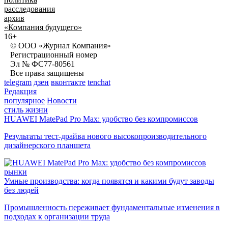
расследования
архив
«Компания будущего»
16+
© ООО «Журнал Компания»
Регистрационный номер
Эл № ФС77-80561
Все права защищены
telegram
дзен
вконтакте
tenchat
Редакция
популярное
Новости
стиль жизни
HUAWEI MatePad Pro Max: удобство без компромиссов
Результаты тест-драйва нового высокопроизводительного
дизайнерского планшета
рынки
Умные производства: когда появятся и какими будут заводы
без людей
Промышленность переживает фундаментальные изменения в
подходах к организации труда