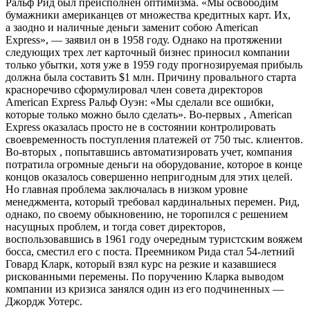
Ральф Рид был преисполнен оптимизма. «Мы освободим
бумажники американцев от множества кредитных карт. Их,
а заодно и наличные деньги заменит собою American
Express», — заявил он в 1958 году. Однако на протяжении
следующих трех лет карточный бизнес приносил компании
только убытки, хотя уже в 1959 году прогнозируемая прибыль
должна была составить $1 млн. Причину провального старта
красноречиво сформулировал член совета директоров
American Express Ральф Оуэн: «Мы сделали все ошибки,
которые только можно было сделать». Во-первых , American
Express оказалась просто не в состоянии контролировать
своевременность поступления платежей от 750 тыс. клиентов.
Во-вторых , попытавшись автоматизировать учет, компания
потратила огромные деньги на оборудование, которое в конце
концов оказалось совершенно непригодным для этих целей.
Но главная проблема заключалась в низком уровне
менеджмента, который требовал кардинальных перемен. Рид,
однако, по своему обыкновению, не торопился с решением
насущных проблем, и тогда совет директоров,
воспользовавшись в 1961 году очередным туристским вояжем
босса, сместил его с поста. Преемником Рида стал 54-летний
Говард Кларк, который взял курс на резкие и казавшиеся
рискованными перемены. По поручению Кларка выводом
компании из кризиса занялся один из его подчиненных —
Джордж Уотерс.