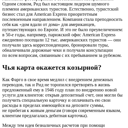
Одним словом, Рид был настоящим лидером шумного
племени американских туристов. Естественно, туристский
бизнес стал для American Express приоритетным
послевоенным направлением. Компания стала преподносить
себя как «дом вдали от дома» для американцев,
путешествующих по Европе. И это не было преувеличением:
в 50-е годы, например, парижский офис American Express
ежедневно посещали 12 тыс. американских туристов — они
получали здесь корреспонденцию, бронировали туры,
обналичивали дорожные чеки и получали консультации
по всем вопросам, связанным с их пребыванием за рубежом.
Чья карта окажется козырной?
Как Фарго в свое время медлил с внедрением денежных
переводов, так и Рид не торопился претворять в жизнь
предложенный ему в 1946 году план по внедрению новой
услуги для клиентов: открыв депозитный счет, они могли бы
получить специальную карточку и оплачивать ею свои
расходы в пределах имеющейся на депозите суммы,
не прибегая к живым деньгам (говоря современным языком,
клиентам предлагалась дебитная карточка).
Между тем идея безналичных расчетов при помощи