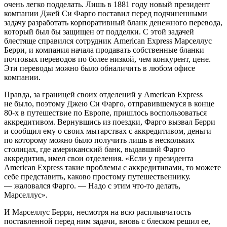
очень легко подделать. Лишь в 1881 году новый президент
компании Джей Си Фарго поставил перед подчиненными
задачу разработать корпоративный бланк денежного перевода,
который был бы защищен от подделки. С этой задачей
блестяще справился сотрудник American Express Марселлус
Берри, и компания начала продавать собственные бланки
почтовых переводов по более низкой, чем конкурент, цене.
Эти переводы можно было обналичить в любом офисе
компании.
Правда, за границей своих отделений у American Express
не было, поэтому Джею Си Фарго, отправившемуся в конце
80-х в путешествие по Европе, пришлось воспользоваться
аккредитивом. Вернувшись из поездки, Фарго вызвал Берри
и сообщил ему о своих мытарствах с аккредитивом, деньги
по которому можно было получить лишь в нескольких
столицах, где американский банк, выдавший Фарго
аккредитив, имел свои отделения. «Если у президента
American Express такие проблемы с аккредитивами, то можете
себе представить, каково простому путешественнику.
— жаловался Фарго. — Надо с этим что-то делать,
Марселлус».
И Марселлус Берри, несмотря на всю расплывчатость
поставленной перед ним задачи, вновь с блеском решил ее,