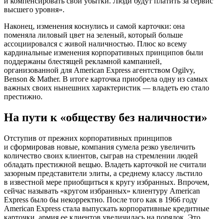
и компенсировать свои убытки. Люди будут платить за сервис
высшего уровня».
Наконец, изменения коснулись и самой карточки: она
поменяла лиловый цвет на зеленый, который больше
ассоциировался с живой наличностью. Плюс ко всему
кардинальные изменения корпоративных принципов были
поддержаны блестящей рекламной кампанией,
организованной для American Express агентством Ogilvy,
Benson & Mather. В итоге карточка приобрела одну из самых
важных своих нынешних характеристик — владеть ею стало
престижно.
На пути к «обществу без наличности»
Отступив от прежних корпоративных принципов
и сформировав новые, компания сумела резко увеличить
количество своих клиентов, сыграв на стремлении людей
обладать престижной вещью. Владеть карточкой не считали
зазорным представители элиты, а среднему классу льстило
в известной мере приобщиться к кругу избранных. Впрочем,
сейчас называть «кругом избранных» клиентуру American
Express было бы некорректно. После того как в 1966 году
American Express стала выпускать корпоративные кредитные
карточки, армия ее клиентов увеличилась на порядок. Это