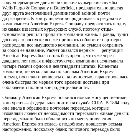
году «перемирие» две американские курьерские службы —
Wells Fargo & Company и Butterfield, предварительно доведя
друг друга жесточайшей демпинговой войной почти
до разорения. К концу перемирия родившаяся в результате
компромисса American Express Company превратилась в одну
из самых известных курьерских служб, поэтому отцы-
основатели решили продлить компании жизнь. Правда, пункт
договора о роспуске все же пришлось соблюсти: партнеры
распродали все имущество компании, но сумели сохранить
за собой ее название. Расчет оказался верным — репутация
American Express была столь безупречна, что уже через
двадцать лет новая инфраструктура компании насчитывала
четыре тысячи офисов в девятнадцати штатах. Клиентам
компании, пересылавшим по каналам American Express
письма, посылки и конверты с наличностью, гарантировалась
очень быстрая по меркам того времени доставка при
соблюдении полной конфиденциальности.
Однако у American Express появился новый могущественный
конкурент — федеральная почтовая служба США. В 1864 году
она ввела в обращение почтовые переводы, которые
избавляли людей от необходимости пересылать живые деньги:
перевод можно было обналичить по месту получения.
American Express отнеслась к подобному новшеству весьма
настороженно, поскольку бланк почтового перевода было