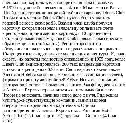
специальной карточки, как говорится, витала в воздухе.
В 1950 году двое бизнесменов — Фрэнк Макнамара и Ральф
Шнайдер представили широкой публике карточку Diners Club.
Чтобы стать членом Diners Club, нужно было уплатить
годовой взнос в размере $3. Взамен член клуба получал
карточку, которая позволяла владельцу оплачивать счета
в ресторанах, принимавших карточку, с 10-процентной
скидкой (иными словами, Diners Club являлась классическим
образцом дисконтной карты). Рестораторы охотно
обслуживали владельцев карточки, рассчитывая покрывать
10-процентные скидки за счет увеличения клиентуры. И, надо
сказать, их расчеты полностью оправдались: к 1955 году, когда
Diners Club акционировалась, 200 тыс. владельцев карточки
оставили в ресторанах $20 млн. Свои карточки ввели также
American Hotel Association (американская ассоциация отелей),
фирмы по прокату автомобилей Avis и Hertz и ассоциация
ресторанов Gourmet. Только после этого Ральф Рид решил, что
и American Express пора заняться «карточным» бизнесом.
Чтобы не рисковать, начиная новое дело с нуля, Рид решил
купить уже существующие компании, занимавшиеся
операциями с кредитными карточками. Одним
из приобретений American Express стала American Hotel
Association (150 тыс. карточек), другим — Gourmet (40 тыс.
карт).