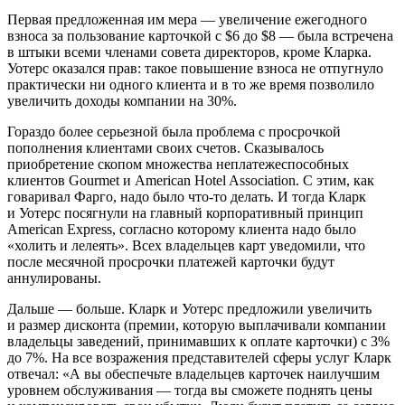
Первая предложенная им мера — увеличение ежегодного
взноса за пользование карточкой с $6 до $8 — была встречена
в штыки всеми членами совета директоров, кроме Кларка.
Уотерс оказался прав: такое повышение взноса не отпугнуло
практически ни одного клиента и в то же время позволило
увеличить доходы компании на 30%.
Гораздо более серьезной была проблема с просрочкой
пополнения клиентами своих счетов. Сказывалось
приобретение скопом множества неплатежеспособных
клиентов Gourmet и American Hotel Association. С этим, как
говаривал Фарго, надо было что-то делать. И тогда Кларк
и Уотерс посягнули на главный корпоративный принцип
American Express, согласно которому клиента надо было
«холить и лелеять». Всех владельцев карт уведомили, что
после месячной просрочки платежей карточки будут
аннулированы.
Дальше — больше. Кларк и Уотерс предложили увеличить
и размер дисконта (премии, которую выплачивали компании
владельцы заведений, принимавших к оплате карточки) с 3%
до 7%. На все возражения представителей сферы услуг Кларк
отвечал: «А вы обеспечьте владельцев карточек наилучшим
уровнем обслуживания — тогда вы сможете поднять цены