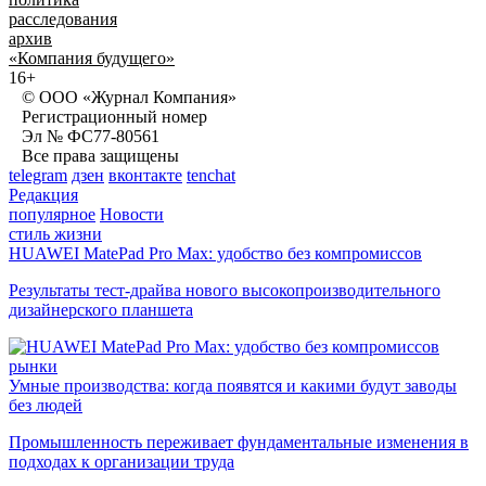
расследования
архив
«Компания будущего»
16+
© ООО «Журнал Компания»
Регистрационный номер
Эл № ФС77-80561
Все права защищены
telegram
дзен
вконтакте
tenchat
Редакция
популярное
Новости
стиль жизни
HUAWEI MatePad Pro Max: удобство без компромиссов
Результаты тест-драйва нового высокопроизводительного
дизайнерского планшета
рынки
Умные производства: когда появятся и какими будут заводы
без людей
Промышленность переживает фундаментальные изменения в
подходах к организации труда