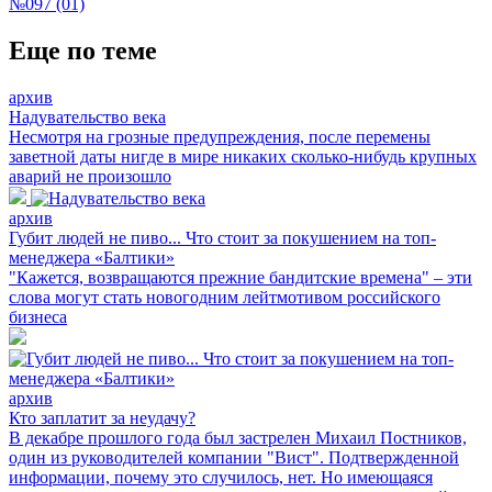
№097 (01)
Еще по теме
архив
Надувательство века
Несмотря на грозные предупреждения, после перемены
заветной даты нигде в мире никаких сколько-нибудь крупных
аварий не произошло
архив
Губит людей не пиво... Что стоит за покушением на топ-
менеджера «Балтики»
"Кажется, возвращаются прежние бандитские времена" – эти
слова могут стать новогодним лейтмотивом российского
бизнеса
архив
Кто заплатит за неудачу?
В декабре прошлого года был застрелен Михаил Постников,
один из руководителей компании "Вист". Подтвержденной
информации, почему это случилось, нет. Но имеющаяся