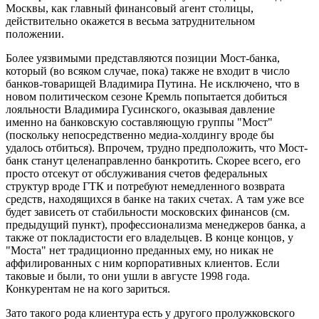
Москвы, как главный финансовый агент столицы,
действительно окажется в весьма затруднительном
положении.
Более уязвимыми представляются позиции Мост-банка,
который (во всяком случае, пока) также не входит в число
банков-товарищей Владимира Путина. Не исключено, что в
новом политическом сезоне Кремль попытается добиться
лояльности Владимира Гусинского, оказывая давление
именно на банковскую составляющую группы "Мост"
(поскольку непосредственно медиа-холдингу вроде бы
удалось отбиться). Впрочем, трудно предположить, что Мост-
банк станут целенаправленно банкротить. Скорее всего, его
просто отсекут от обслуживания счетов федеральных
структур вроде ГТК и потребуют немедленного возврата
средств, находящихся в банке на таких счетах. А там уже все
будет зависеть от стабильности московских финансов (см.
предыдущий пункт), профессионализма менеджеров банка, а
также от покладистости его владельцев. В конце концов, у
"Моста" нет традиционно преданных ему, но никак не
аффилированных с ним корпоративных клиентов. Если
таковые и были, то они ушли в августе 1998 года.
Конкурентам не на кого зариться.
Зато такого рода клиентура есть у другого пролужковского