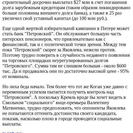
строительный досрочно выплатил $27 млн в счет погашения
долга зарубежным кредиторам (таким образом ликвидировано
больше половины внешнего долга банка), а также в 25 раз
увеличил свой уставный капитал (до 100 млн руб.).
Еще одной жертвой избирательной кампании в Питере может
стать банк "Петровский". Он обслуживает большую часть
питерских пенсионеров, что привлекательно как с
финансовой, так и с политической точки зрения. Между тем
пока "Петровский" скорее за Яковлева, нежели против.
Поэтому трудно поверить в случайность недавнего появления
на торговых площадках неурегулированных долгов
"Петровского". Сумма там не слишком большая - около $600
тыс. Да и продавались они по достаточно высокой цене - 95%
от номинала.
Но лиха беда начало. Тем более что тот же Коган уже давно с
переменным успехом пытается получить контроль над
"Петровским". А поскольку Кремль вроде бы хочет видеть в
Смольном "социального" вице-премьера Валентину
Матвиенко, трудно предположить, что оппоненты Яковлева
не попытаются оттенить достоинства своего кандидата,
показав, насколько плохо в городе проводятся социальные
выплаты.