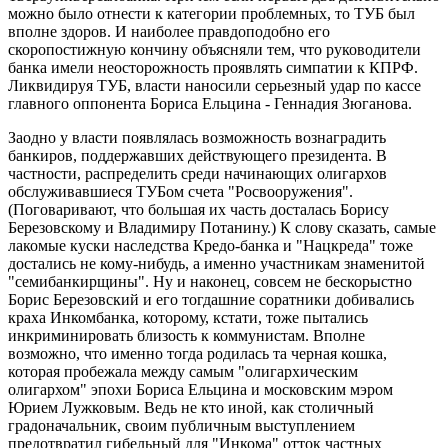
можно было отнести к категории проблемных, то ТУБ был
вполне здоров. И наиболее правдоподобно его
скоропостижную кончину объясняли тем, что руководители
банка имели неосторожность проявлять симпатии к КПРФ.
Ликвидируя ТУБ, власти наносили серьезный удар по кассе
главного оппонента Бориса Ельцина - Геннадия Зюганова.
Заодно у власти появлялась возможность вознаградить
банкиров, поддержавших действующего президента. В
частности, распределить среди начинающих олигархов
обслуживавшиеся ТУБом счета "Росвооружения".
(Поговаривают, что большая их часть досталась Борису
Березовскому и Владимиру Потанину.) К слову сказать, самые
лакомые куски наследства Кредо-банка и "Нацкреда" тоже
достались не кому-нибудь, а именно участникам знаменитой
"семибанкирщины". Ну и наконец, совсем не бескорыстно
Борис Березовский и его тогдашние соратники добивались
краха Инкомбанка, которому, кстати, тоже пытались
инкриминировать близость к коммунистам. Вполне
возможно, что именно тогда родилась та черная кошка,
которая пробежала между самым "олигархическим
олигархом" эпохи Бориса Ельцина и московским мэром
Юрием Лужковым. Ведь не кто иной, как столичный
градоначальник, своим публичным выступлением
предотвратил гибельный для "Инкома" отток частных