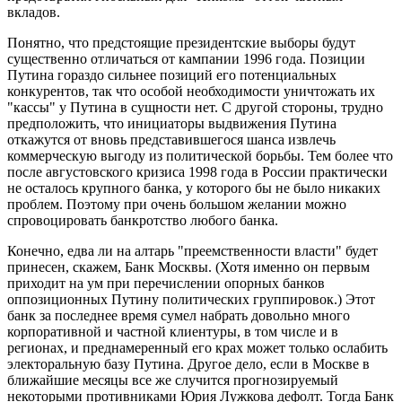
вкладов.
Понятно, что предстоящие президентские выборы будут
существенно отличаться от кампании 1996 года. Позиции
Путина гораздо сильнее позиций его потенциальных
конкурентов, так что особой необходимости уничтожать их
"кассы" у Путина в сущности нет. С другой стороны, трудно
предположить, что инициаторы выдвижения Путина
откажутся от вновь представившегося шанса извлечь
коммерческую выгоду из политической борьбы. Тем более что
после августовского кризиса 1998 года в России практически
не осталось крупного банка, у которого бы не было никаких
проблем. Поэтому при очень большом желании можно
спровоцировать банкротство любого банка.
Конечно, едва ли на алтарь "преемственности власти" будет
принесен, скажем, Банк Москвы. (Хотя именно он первым
приходит на ум при перечислении опорных банков
оппозиционных Путину политических группировок.) Этот
банк за последнее время сумел набрать довольно много
корпоративной и частной клиентуры, в том числе и в
регионах, и преднамеренный его крах может только ослабить
электоральную базу Путина. Другое дело, если в Москве в
ближайшие месяцы все же случится прогнозируемый
некоторыми противниками Юрия Лужкова дефолт. Тогда Банк