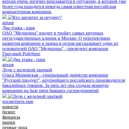
версия очень логично вписывается в ситуацию, в которой уже
более года находится некогда самая известная российская
компьютерная компания.
архив
Два этажа - пара
ОАО "Медицина" входит в тройку самых крупных
негосударственных клиник в Москве. О перспективах
развития компании и рынка в целом рассказывает один из
основателей ОАО "Медицина" - президент компании
Григорий Ройтберг
архив
Леди с железной хваткой
Ольга Миримская – генеральный директор компании
"Русский продукт", крупнейшего российского производителя
бакалейных товаров. За пять лет она создала мощную
компанию на базе пяти бывших госпредприятий
посмотреть еще
новости
бизнес
финансы
рынки
первые лица