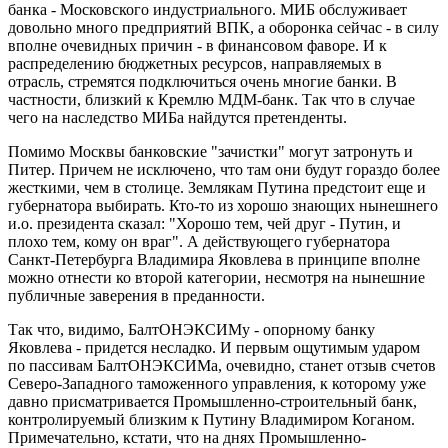
банка - Московского индустриального. МИБ обслуживает
довольно много предприятий ВПК, а оборонка сейчас - в силу
вполне очевидных причин - в финансовом фаворе. И к
распределению бюджетных ресурсов, направляемых в
отрасль, стремятся подключиться очень многие банки. В
частности, близкий к Кремлю МДМ-банк. Так что в случае
чего на наследство МИБа найдутся претенденты.
Помимо Москвы банковские "зачистки" могут затронуть и
Питер. Причем не исключено, что там они будут гораздо более
жесткими, чем в столице. Землякам Путина предстоит еще и
губернатора выбирать. Кто-то из хорошо знающих нынешнего
и.о. президента сказал: "Хорошо тем, чей друг - Путин, и
плохо тем, кому он враг". А действующего губернатора
Санкт-Петербурга Владимира Яковлева в принципе вполне
можно отнести ко второй категории, несмотря на нынешние
публичные заверения в преданности.
Так что, видимо, БалтОНЭКСИМу - опорному банку
Яковлева - придется несладко. И первым ощутимым ударом
по пассивам БалтОНЭКСИМа, очевидно, станет отзыв счетов
Северо-Западного таможенного управления, к которому уже
давно присматривается Промышленно-строительный банк,
контролируемый близким к Путину Владимиром Коганом.
Примечательно, кстати, что на днях Промышленно-