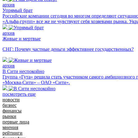
архив
Упрямый брат
Российские компании сегодня во многом определяют ситуацию
«Альфа-групп» все же не чувствуют себя хозяевами рынка. Укр
архив
Живые и мертвые
СНГ: Почему частные деньги эффективнее государственных?
архив
В Сити неспокойно
Группа «Гута» решила стать участником самого амбициозного
«Москва-Сити» – ОАО «Сити».
посмотреть еще
новости
бизнес
финансы
рынки
первые лица
мнения
рейтинги