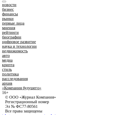
новости
бизнес
финансы
рынки
первые лица
мнения
рейтинги
биографии
цифровое развитие
наука и технологии
недвижимость
авто
медиа
крипта
стиль
политика
расследования
архив
«Компания будущего»
16+
© ООО «Журнал Компания»
Регистрационный номер
Эл № ФС77-80561
Все права защищены