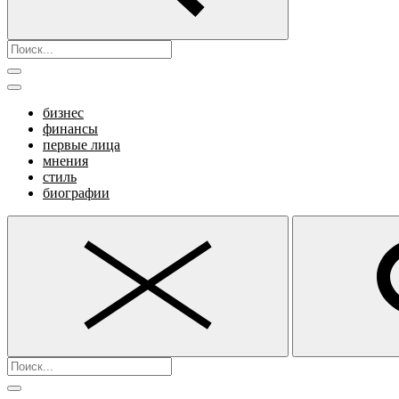
бизнес
финансы
первые лица
мнения
стиль
биографии