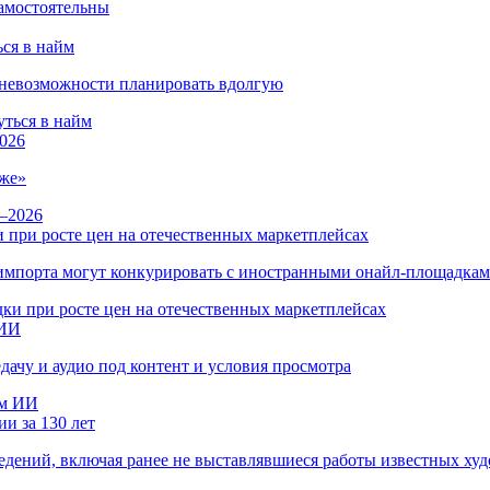
ся в найм
и невозможности планировать вдолгую
026
же»
 при росте цен на отечественных маркетплейсах
ы импорта могут конкурировать с иностранными онайл-площадка
 ИИ
дачу и аудио под контент и условия просмотра
и за 130 лет
ведений, включая ранее не выставлявшиеся работы известных