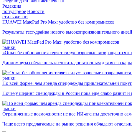
telegram
дзен
вконтакте
tenchat
Редакция
популярное
Новости
стиль жизни
HUAWEI MatePad Pro Max: удобство без компромиссов
Результаты тест-драйва нового высокопроизводительного диза
рынки
«Опыт без обновления теряет силу»: взрослые возвращаются к
Диплом вуза сейчас нельзя считать достаточным для всего кар
рынки
По всей форме: чем аренда спецодежды привлекательней поку
Почему шеринг спецодежды в России пока еще слабо развит и 
рынки
Ограниченные возможности: не все ИИ-агенты достаточно сам
Чаще всего предлагаемые на рынке решения обладают отдельн