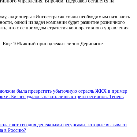
ативного управления. Впрочем, Щербаков останется на
ому, акционеры «Ингосстраха» сочли необходимым назначить
тности, одной из задач компании будет развитие розничного
ть, что с ее приходом стратегия корпоративного управления
а. Еще 10% акций принадлежит лично Дерипаске.
 должна была превратить убыточную отрасль ЖКХ в пример
хи. Бизнес удалось начать лишь в трети регионов. Теперь
полагают сегодня денежными ресурсами, которые вызывают
да в Россию?