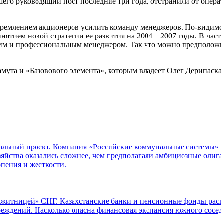
шего руководящий пост последние три года, отстранили от опер
тремлением акционеров усилить команду менеджеров. По-видим
нятием новой стратегии ее развития на 2004 – 2007 годы. В час
тким и профессиональным менеджером. Так что можно предположи
мута и «Базовового элемента», которым владеет Олег Дерипаск
бальный проект. Компания «Российские коммунальные системы»
йства оказались сложнее, чем предполагали амбициозные олигар
рпения и жесткости.
 житницей» СНГ. Казахстанские банки и пенсионные фонды рас
реждений. Насколько опасна финансовая экспансия южного сосе