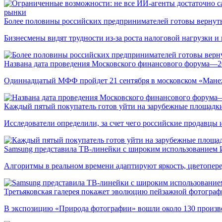
рынки
Более половины российских предпринимателей готовы вернуть
Бизнесмены видят трудности из-за роста налоговой нагрузки 
Названа дата проведения Московского финансового форума—2
Одиннадцатый МФФ пройдет 21 сентября в московском «Мане
Каждый пятый покупатель готов уйти на зарубежные площадки
Исследователи определили, за счет чего российские продавц
Samsung представила ТВ-линейки с широким использованием
Алгоритмы в реальном времени адаптируют яркость, цветопере
Третьяковская галерея покажет эволюцию пейзажной фотографи
В экспозицию «Природа фотографии» вошли около 130 произ