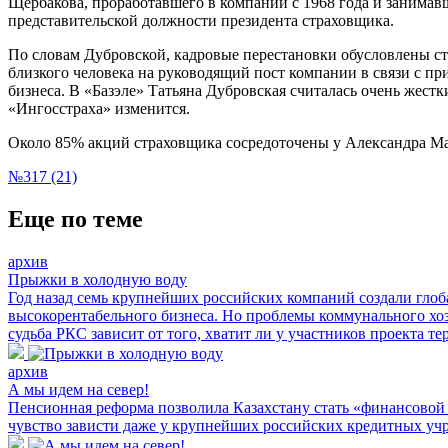
Щербакова, проработавшего в компании с 1968 года и занимав
представительской должности президента страховщика.
По словам Дубровской, кадровые перестановки обусловлены
с
близкого человека на руководящий пост компании в связи с при
бизнеса. В «Базэле» Татьяна Дубровская считалась очень жес
«Ингосстраха» изменится.
Около 85% акций страховщика сосредоточены у Александра Ма
№317 (21)
Еще по теме
архив
Прыжки в холодную воду
Год назад семь крупнейших российских компаний создали гло
высокорентабельного бизнеса. Но проблемы коммунального хозя
судьба РКС зависит от того, хватит ли у участников проекта те
архив
А мы идем на север!
Пенсионная реформа позволила Казахстану стать «финансовой
чувство зависти даже у крупнейших российских кредитных уч