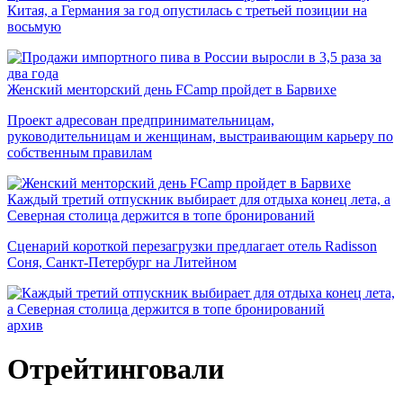
Китая, а Германия за год опустилась с третьей позиции на
восьмую
Женский менторский день FCamp пройдет в Барвихе
Проект адресован предпринимательницам,
руководительницам и женщинам, выстраивающим карьеру по
собственным правилам
Каждый третий отпускник выбирает для отдыха конец лета, а
Северная столица держится в топе бронирований
Сценарий короткой перезагрузки предлагает отель Radisson
Соня, Санкт-Петербург на Литейном
архив
Отрейтинговали