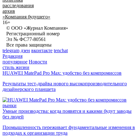
расследования
архив
«Компания будущего»
16+
© ООО «Журнал Компания»
Регистрационный номер
Эл № ФС77-80561
Все права защищены
telegram
дзен
вконтакте
tenchat
Редакция
популярное
Новости
стиль жизни
HUAWEI MatePad Pro Max: удобство без компромиссов
Результаты тест-драйва нового высокопроизводительного
дизайнерского планшета
рынки
Умные производства: когда появятся и какими будут заводы
без людей
Промышленность переживает фундаментальные изменения в
подходах к организации труда