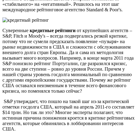
«стабильного» на «негативный». Решилось на этот шаг
международное рейтинговое агентство Standard & Poor's.
Суверенные
кредитные рейтинги
от крупнейших агентств –
S&P, Fitch и Moody's – всегда подвергались резкой критике,
потому что не сумели предсказать появление «пузыря» на
рынке недвижимости в США и сложности с обслуживанием
внешнего долга стран Европы. Да и сама их методология
вызывает много вопросов. Например, в конце марта 2011 года
S&P понизило рейтинг Португалии, где разразился кризис,
всего на две ступени – ровно до уровня России. Причем у
нашей страны уровень госдолга минимальный по сравнению
с другими европейскими государствами. Почему же рейтинг
США оставался неизменным в течение всего финансового
кризиса, но поменялся только сейчас?
S&P утверждает, что пошло на такой шаг из-за критической
отметки госдолга США, который на апрель 2011-го составляет
$14 трлн. Но так ли это? Многие эксперты полагают, что
истинная причина понижения кроется в критике рейтинговых
агентств, которые обвинялись в лоббировании интересов
США.