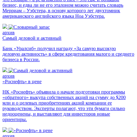
бизнес, и едва ли не его эталоном можно считать словарь
Мерриам – Уэбстера, в основу которого лег двухтомник
американского английского языка Ноа Уэбстера.
архив
Самый деловой и активный
Банк «Уралсиб» получил награду «За самую высокую
деловую активность» в сфере кредитования малого и среднего
бизнеса в России.
архив
«Роснефть» в цене
НК «Роснефть» объявила о начале подготовки программы
«обратного» выкупа собственных акций на сумму до $200
млн и о целевых приобретениях акций компании ее
руководством. Эксперты полагают, что эти бумаги сильно
недооценены, и выставляют для инвесторов новые
ориентиры.
архив