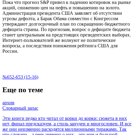
Пока что прогноз S&P привел к падению котировок на рынке
акций, снижению цен на нефть и повышению на золото.
Администрация президента США заявляет об отсутствии
угрозы дефолта, а Барак Обама совместно с Конгрессом
утверждают долгосрочный план по сокращению бюджетного
дефицита страны. По прогнозам, вопрос о дефиците бюджета
станет центральным на предстоящих президентских выборах.
Интернет-пользователей же волнуют не политические
вопросы, а последствия понижения рейтинга США для
России.
№652-653 (15-16)
Еще по теме
архив
Словарный запас
Эти книги редко кто читал от корки до корки: сюжета в них
нет, финал предсказуем, а стиль зануден и многословен. И все
же они неизменно расходятся миллионными тиражами. Так
что словари – а речь именно о них – это еще и большой