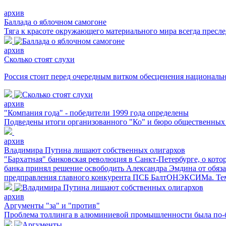
архив
Баллада о яблочном самогоне
Тяга к красоте окружающего материального мира всегда пресл
архив
Сколько стоят слухи
Россия стоит перед очередным витком обесценения националь
архив
"Компания года" - победители 1999 года определены
Подведены итоги организованного "Ко" и бюро общественных с
архив
Владимира Путина лишают собственных олигархов
"Бархатная" банковская революция в Санкт-Петербурге, о кото
банка принял решение освободить Александра Эмдина от обяза
предправления главного конкурента ПСБ БалтОНЭКСИМа. Тем 
архив
Аргументы "за" и "против"
Проблема толлинга в алюминиевой промышленности была по-б