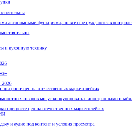
остоятельны
ыми автономными функциями, но все еще нуждаются в контроле
сы и кухонную технику
026
же»
 при росте цен на отечественных маркетплейсах
ы импортных товаров могут конкурировать с иностранными онай
 ИИ
дачу и аудио под контент и условия просмотра