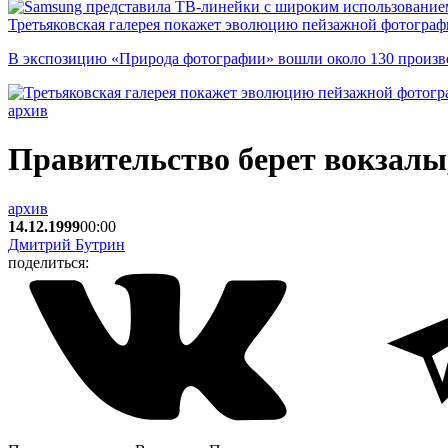
Третьяковская галерея покажет эволюцию пейзажной фотографи
В экспозицию «Природа фотографии» вошли около 130 произ
архив
Правительство берет вокзалы
архив
14.12.1999
00:00
Дмитрий Бутрин
поделиться: