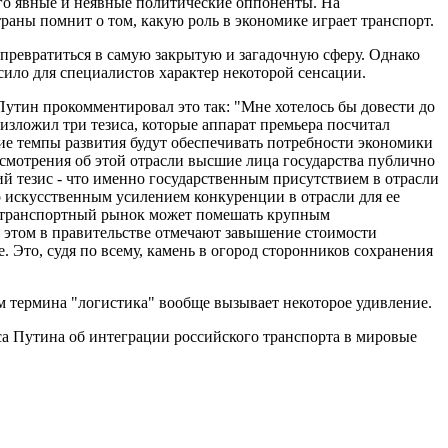
го явные и неявные политические оппоненты. На
раны помнит о том, какую роль в экономике играет транспорт.
 превратиться в самую закрытую и загадочную сферу. Однако
ило для специалистов характер некоторой сенсации.
Путин прокомментировал это так: "Мне хотелось бы довести до
изложил три тезиса, которые аппарат премьера посчитал
ие темпы развития будут обеспечивать потребности экономики
ассмотрения об этой отрасли высшие лица государства публично
й тезис - что именно государственным присутствием в отрасли
о искусственным усилением конкуренции в отрасли для ее
на транспортный рынок может помешать крупным
 этом в правительстве отмечают завышение стоимости
 Это, судя по всему, камень в огород сторонников сохранения
 термина "логистика" вообще вызывает некоторое удивление.
иса Путина об интеграции российского транспорта в мировые