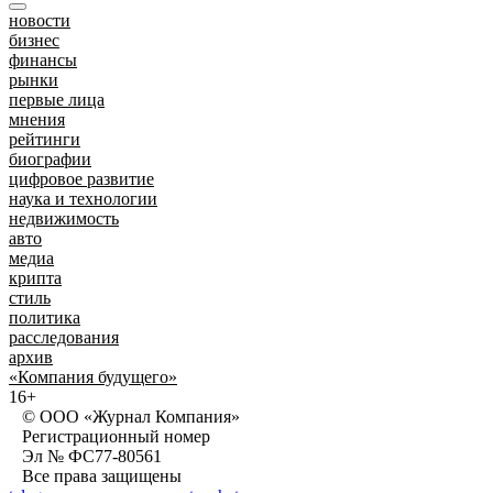
новости
бизнес
финансы
рынки
первые лица
мнения
рейтинги
биографии
цифровое развитие
наука и технологии
недвижимость
авто
медиа
крипта
стиль
политика
расследования
архив
«Компания будущего»
16+
© ООО «Журнал Компания»
Регистрационный номер
Эл № ФС77-80561
Все права защищены