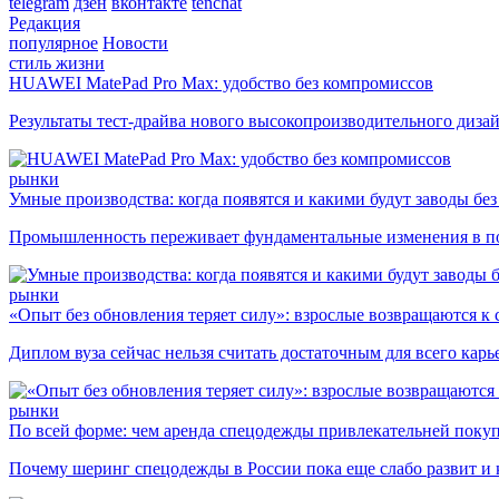
telegram
дзен
вконтакте
tenchat
Редакция
популярное
Новости
стиль жизни
HUAWEI MatePad Pro Max: удобство без компромиссов
Результаты тест-драйва нового высокопроизводительного диза
рынки
Умные производства: когда появятся и какими будут заводы бе
Промышленность переживает фундаментальные изменения в по
рынки
«Опыт без обновления теряет силу»: взрослые возвращаются к
Диплом вуза сейчас нельзя считать достаточным для всего кар
рынки
По всей форме: чем аренда спецодежды привлекательней поку
Почему шеринг спецодежды в России пока еще слабо развит и 