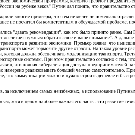
воей экономической программы, которую требуют предъявить е
ссии на рубеже веков" Путин дал понять, что правительство ст
ворили многие премьеры, что тем не менее не помешало отрасли
анее не посчитал бы компетентным в обсуждаемой проблеме, нос
лись "давать рекомендации", как это было принято ранее. Сам 
тво считает нужным обратить свое и ваше внимание". А дальше 
 транспорта в развитии экономики. Премьер заявил, что нынешн
 транспорта может тормозить другие отрасли. На таком уровне р
, которая должна обеспечивать модернизацию транспорта. Трети
спортные системы. При этом правительство согласно с тем, чт
н заявил, что полная либерализация доступа предпринимателей 
о намерено реализовывать большей частью самостоятельно. При
е, что коммуникации можно и нужно строить дешевле и быстрее.
в, за исключением самых неизбежных, а использование Путиным
м, хотя в целом наиболее важная его часть - это развитие тез