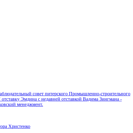
я. Наблюдательный совет питерского Промышленно-строительного
 отставку Эмдина с недавней отставкой Вадима Зингмана -
ковский менеджмент.
тора Христенко