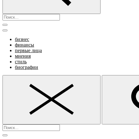
бизнес
финансы
первые лица
мнения
стиль
биографии