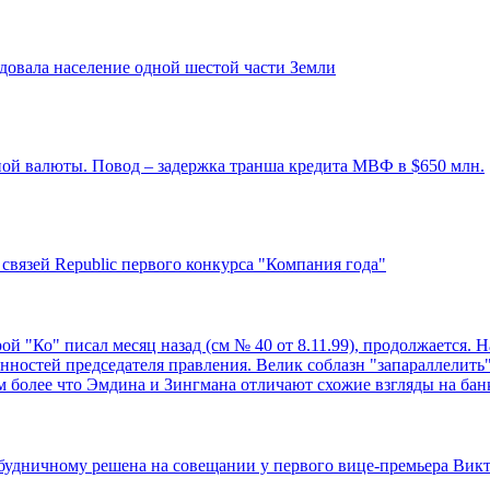
едовала население одной шестой части Земли
ной валюты. Повод – задержка транша кредита МВФ в $650 млн.
вязей Republic первого конкурса "Компания года"
рой "Ко" писал месяц назад (см № 40 от 8.11.99), продолжаетс
нностей председателя правления. Велик соблазн "запараллелить"
более что Эмдина и Зингмана отличают схожие взгляды на бан
удничному решена на совещании у первого вице-премьера Вик