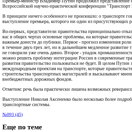
Премьер-министр Владимир Путин продолжил представление с
Всероссийской научно-практической конференции "Транспорт Ро
В принципе ничего особенного не произошло: о транспорте го
выступление премьера, которого ни один из присутствующих р
Во-первых, представители правительства принципиально отказа
вас в общих чертах основные проблемы, на которые правительс
важным донести до публики. Первое - прогноз изменения роли
в течение двух-трех лет, но в дальнейшем медленное развитие
не говорили уже очень давно. Второе - упадок промышленности
можно решить проблему интеграции России в современные тран
развития правительство пользоваться не будет. В целом Пути
международным проектам на транспорте, которые правительств
строительства транспортных магистралей и высказывают мнени
внебюджетных дорожных фондов.
Отметим: речь была практически лишена возможных реверансо
Выступление Николая Аксененко было несколько более подробны
транспортные системы.
№093 (45)
Еще по теме