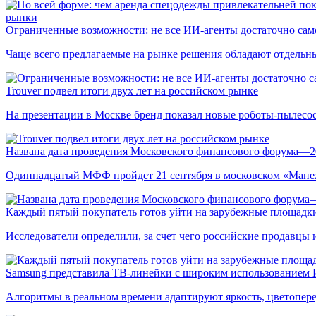
рынки
Ограниченные возможности: не все ИИ-агенты достаточно сам
Чаще всего предлагаемые на рынке решения обладают отдельн
Trouver подвел итоги двух лет на российском рынке
На презентации в Москве бренд показал новые роботы-пылесо
Названа дата проведения Московского финансового форума—2
Одиннадцатый МФФ пройдет 21 сентября в московском «Мане
Каждый пятый покупатель готов уйти на зарубежные площадки
Исследователи определили, за счет чего российские продавц
Samsung представила ТВ-линейки с широким использованием
Алгоритмы в реальном времени адаптируют яркость, цветопере