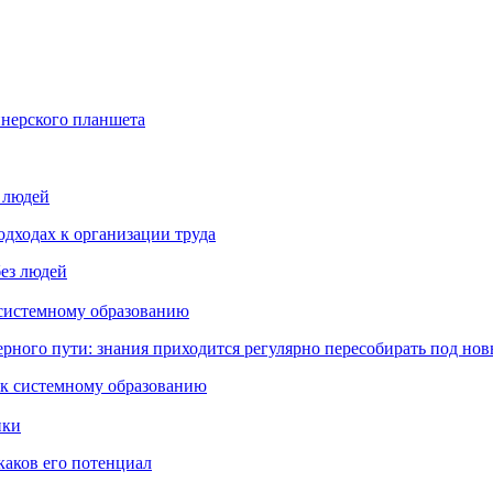
йнерского планшета
з людей
дходах к организации труда
 системному образованию
ьерного пути: знания приходится регулярно пересобирать под но
пки
каков его потенциал