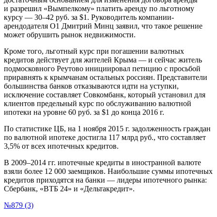
и разрешил «Вымпелкому» платить аренду по льготному
курсу — 30–42 руб. за $1. Руководитель компании-
арендодателя О1 Дмитрий Минц заявил, что такое решение
может обрушить рынок недвижимости.
Кроме того, льготный курс при погашении валютных
кредитов действует для жителей Крыма — и сейчас житель
подмосковного Реутово инициировал петицию с просьбой
приравнять к крымчанам остальных россиян. Представители
большинства банков отказываются идти на уступки,
исключение составляет Совкомбанк, который установил для
клиентов предельный курс по обслуживанию валютной
ипотеки на уровне 60 руб. за $1 до конца 2016 г.
По статистике ЦБ, на 1 ноября 2015 г. задолженность граждан
по валютной ипотеке достигла 117 млрд руб., что составляет
3,5% от всех ипотечных кредитов.
В 2009–2014 гг. ипотечные кредиты в иностранной валюте
взяли более 12 000 заемщиков. Наибольшие суммы ипотечных
кредитов приходятся на банки — лидеры ипотечного рынка:
Сбербанк, «ВТБ 24» и «Дельтакредит».
№879 (3)