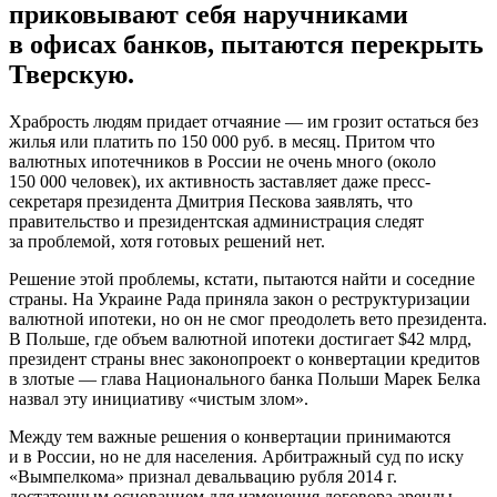
приковывают себя наручниками
в офисах банков, пытаются перекрыть
Тверскую.
Храбрость людям придает отчаяние — им грозит остаться без
жилья или платить по 150 000 руб. в месяц. Притом что
валютных ипотечников в России не очень много (около
150 000 человек), их активность заставляет даже пресс-
секретаря президента Дмитрия Пескова заявлять, что
правительство и президентская администрация следят
за проблемой, хотя готовых решений нет.
Решение этой проблемы, кстати, пытаются найти и соседние
страны. На Украине Рада приняла закон о реструктуризации
валютной ипотеки, но он не смог преодолеть вето президента.
В Польше, где объем валютной ипотеки достигает $42 млрд,
президент страны внес законопроект о конвертации кредитов
в злотые — глава Национального банка Польши Марек Белка
назвал эту инициативу «чистым злом».
Между тем важные решения о конвертации принимаются
и в России, но не для населения. Арбитражный суд по иску
«Вымпелкома» признал девальвацию рубля 2014 г.
достаточным основанием для изменения договора аренды