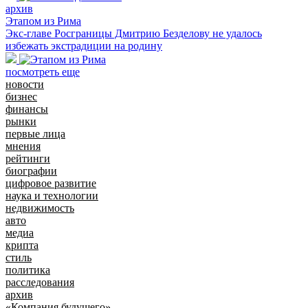
архив
Этапом из Рима
Экс-главе Рос­границы Дмитрию Безделову не удалось
избежать экстрадиции на родину
посмотреть еще
новости
бизнес
финансы
рынки
первые лица
мнения
рейтинги
биографии
цифровое развитие
наука и технологии
недвижимость
авто
медиа
крипта
стиль
политика
расследования
архив
«Компания будущего»