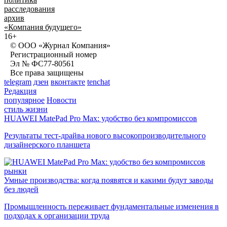
расследования
архив
«Компания будущего»
16+
© ООО «Журнал Компания»
Регистрационный номер
Эл № ФС77-80561
Все права защищены
telegram
дзен
вконтакте
tenchat
Редакция
популярное
Новости
стиль жизни
HUAWEI MatePad Pro Max: удобство без компромиссов
Результаты тест-драйва нового высокопроизводительного
дизайнерского планшета
рынки
Умные производства: когда появятся и какими будут заводы
без людей
Промышленность переживает фундаментальные изменения в
подходах к организации труда