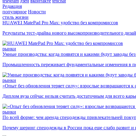
telegram
дзен
вконтакте
tenchat
Редакция
популярное
Новости
стиль жизни
HUAWEI MatePad Pro Max: удобство без компромиссов
Результаты тест-драйва нового высокопроизводительного диза
рынки
Умные производства: когда появятся и какими будут заводы бе
Промышленность переживает фундаментальные изменения в по
рынки
«Опыт без обновления теряет силу»: взрослые возвращаются к
Диплом вуза сейчас нельзя считать достаточным для всего кар
рынки
По всей форме: чем аренда спецодежды привлекательней поку
Почему шеринг спецодежды в России пока еще слабо развит и 