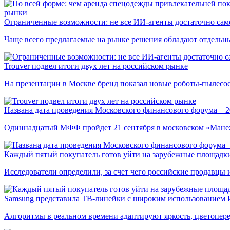
рынки
Ограниченные возможности: не все ИИ-агенты достаточно сам
Чаще всего предлагаемые на рынке решения обладают отдельн
Trouver подвел итоги двух лет на российском рынке
На презентации в Москве бренд показал новые роботы-пылесо
Названа дата проведения Московского финансового форума—2
Одиннадцатый МФФ пройдет 21 сентября в московском «Мане
Каждый пятый покупатель готов уйти на зарубежные площадки
Исследователи определили, за счет чего российские продавц
Samsung представила ТВ-линейки с широким использованием
Алгоритмы в реальном времени адаптируют яркость, цветопере