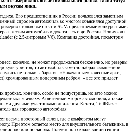
гменте американского автомобильного рынка, такой титул
ным вкусам янки...
о отдыха. Его предшественник в России пользовался заметным
вышенный спрос на автомобиль во многом объяснялся доступной
Примерно столько же стоят и SUV, предлагаемые конкурентами.
тереса к этим автомобилям докатилась и до России. Новичков в
reelander (с 2,5-литровым V6). Компания достойная, посмотрим,
цесс, конечно, не может продолжаться бесконечно, но резервы
ди культуристов, то автомобиль заметно набрал «мышечной
оснулись не только габаритов. «Накачанные» колесные арки,
t) хромированным поперечным ребром, – все это придает
 пробках, конечно, особо не пошустришь, но зато можно
еланных» «тачках». Атлетичный «торс» автомобиля, а также
нными другими участниками движения. Кстати, TrailBlazer
атель для городского автомобиля.
меет весьма просторный салон, где с комфортом могут
ногу. При этом остается место для внушительного багажника, в
 полностью или по частям. Причем при складывании секции