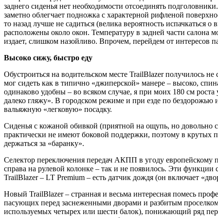
заднего сиденья нет необходимости отсоединять подголовники
заметно облегчает подножка с характерной рифленой поверхно
то назад лучше не садиться (велика вероятность испачкаться
расположены около окон. Температуру в задней части салона м
издает, слишком назойливо. Впрочем, перейдем от интересов п
Высоко сижу, быстро еду
Обустроиться на водительском месте TrailBlazer получилось не
мог сидеть как в типично «джиперской» манере – высоко, спина
одинаково удобны – во всяком случае, я при моих 180 см рост
далеко гляжу». В городском режиме и при езде по бездорожью 
вальяжную «легковую» посадку.
Сиденья с кожаной обивкой (приятной на ощупь, но довольно ск
практически не имеют боковой поддержки, поэтому в крутых п
держаться за «баранку».
Селектор переключения передач АКПП в угоду европейскому п
справа на рулевой колонке – так и не появилось. Эти функции 
TrailBlazer – LT Premium – есть датчик дождя (он включает «д
Новый TrailBlazer – странная и весьма интересная помесь пр
пасующих перед заснеженными дворами и разбитым проселком 
используемых четырех или шести балок), понижающий ряд переда