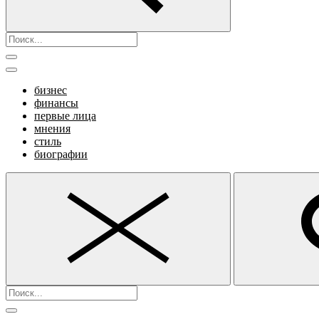
бизнес
финансы
первые лица
мнения
стиль
биографии