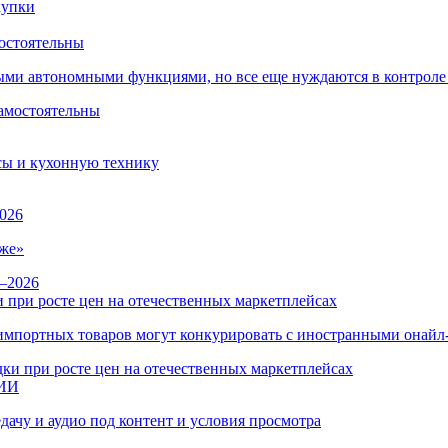
остоятельны
ыми автономными функциями, но все еще нуждаются в контроле
сы и кухонную технику
026
же»
 при росте цен на отечественных маркетплейсах
ы импортных товаров могут конкурировать с иностранными онай
 ИИ
дачу и аудио под контент и условия просмотра