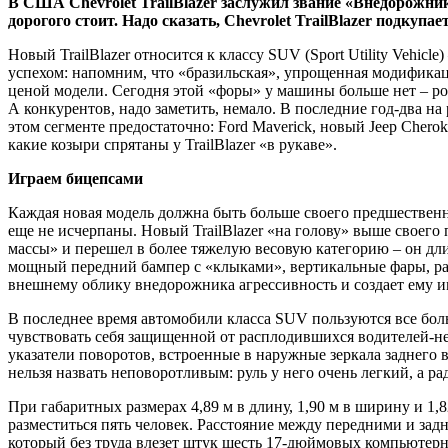
В США Сhevrolet TrailBlazer заслужил звание «Внедорожни
дорогого стоит. Надо сказать, Сhevrolet TrailBlazer подку
Новый TrailBlazer относится к классу SUV (Sport Utility Vehi
успехом: напомним, что «бразильская», упрощенная модификац
ценой модели. Сегодня этой «форы» у машины больше нет – ро
А конкурентов, надо заметить, немало. В последние год-два на
этом сегменте предостаточно: Ford Maverick, новый Jeep Cheroke
какие козыри спрятаны у TrailBlazer «в рукаве».
Играем бицепсами
Каждая новая модель должна быть больше своего предшественни
еще не исчерпаны. Новый TrailBlazer «на голову» выше своег
массы» и перешел в более тяжелую весовую категорию – он дли
мощный передний бампер с «клыками», вертикальные фары, ра
внешнему облику внедорожника агрессивность и создает ему
В последнее время автомобили класса SUV пользуются все бол
чувствовать себя защищенной от расплодившихся водителей-не
указатели поворотов, встроенные в наружные зеркала заднего в
нельзя назвать неповоротливым: руль у него очень легкий, а р
При габаритных размерах 4,89 м в длину, 1,90 м в ширину и 1,8
разместиться пять человек. Расстояние между передними и зад
который без труда влезет штук шесть 17-дюймовых компьютерн