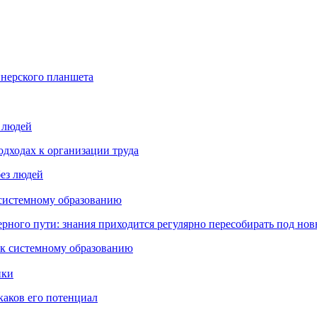
йнерского планшета
з людей
дходах к организации труда
 системному образованию
ьерного пути: знания приходится регулярно пересобирать под но
пки
каков его потенциал