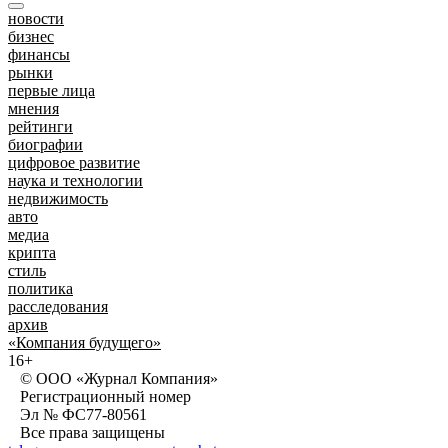
новости
бизнес
финансы
рынки
первые лица
мнения
рейтинги
биографии
цифровое развитие
наука и технологии
недвижимость
авто
медиа
крипта
стиль
политика
расследования
архив
«Компания будущего»
16+
© ООО «Журнал Компания»
Регистрационный номер
Эл № ФС77-80561
Все права защищены