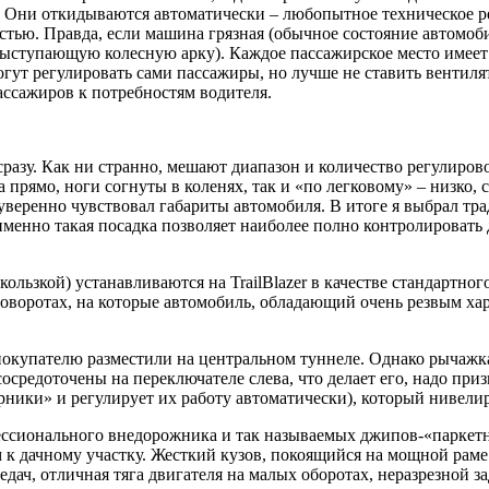
. Они откидываются автоматически – любопытное техническое ре
стью. Правда, если машина грязная (обычное состояние автомоб
 о выступающую колесную арку). Каждое пассажирское место име
огут регулировать сами пассажиры, но лучше не ставить вентиля
ассажиров к потребностям водителя.
 сразу. Как ни странно, мешают диапазон и количество регулиров
 прямо, ноги согнуты в коленях, так и «по легковому» – низко, 
а уверенно чувствовал габариты автомобиля. В итоге я выбрал 
именно такая посадка позволяет наиболее полно контролировать 
ользкой) устанавливаются на TrailBlazer в качестве стандартно
оворотах, на которые автомобиль, обладающий очень резвым хар
окупателю разместили на центральном туннеле. Однако рычажк
сосредоточены на переключателе слева, что делает его, надо при
ворники» и регулирует их работу автоматически), который нивел
офессионального внедорожника и так называемых джипов-«паркет
к дачному участку. Жесткий кузов, покоящийся на мощной рам
ч, отличная тяга двигателя на малых оборотах, неразрезной зад