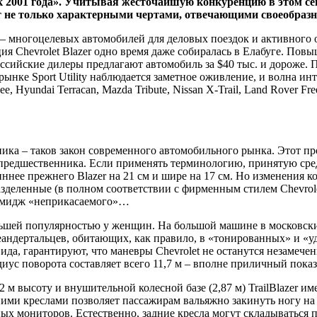
к 2001 года». Учитывая жесточайшую конкуренцию в этом се
пает не только характерными чертами, отвечающими своеобраз
cle) – многоцелевых автомобилей для деловых поездок и активног
ия Сhevrolet Blazer одно время даже собиралась в Елабуге. По
ссийские дилеры предлагают автомобиль за $40 тыс. и дороже. 
 рынке Sport Utility наблюдается заметное оживление, и волна ин
e, Hyundai Terracan, Mazda Tribute, Nissan X-Trail, Land Rover F
ка – таков закон современного автомобильного рынка. Этот про
о предшественника. Если применять терминологию, принятую сре
ннее прежнего Blazer на 21 см и шире на 17 см. Но изменения к
зделенные (в полном соответствии с фирменным стилем Сhevrole
 имидж «неприкасаемого»…
ьшей популярностью у женщин. На большой машине в московских
андертальцев, обитающих, как правило, в «тонированных» и «уд
ида, гарантируют, что маневры Сhevrolet не останутся незамече
адиус поворота составляет всего 11,7 м – вполне приличный показ
2 м высоту и внушительной колесной базе (2,87 м) TrailBlazer и
ними креслами позволяет пассажирам вальяжно закинуть ногу на 
ых мониторов. Естественно, задние кресла могут складываться