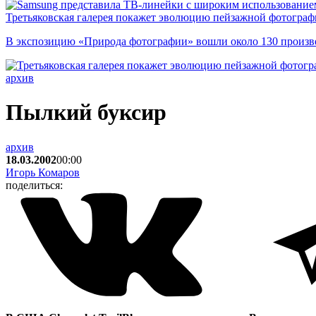
Третьяковская галерея покажет эволюцию пейзажной фотографи
В экспозицию «Природа фотографии» вошли около 130 произ
архив
Пылкий буксир
архив
18.03.2002
00:00
Игорь Комаров
поделиться: