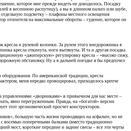
шение, которое мне прежде видеть не доводилось. Посадку
илей в весеннюю распутицу), а вы в длинном пальто или шубе,
ет отдельную подсветку – плафоны местного освещения
тор отопителя на максимальные обороты – гудение, которое он
ок кресла и рулевой колонки. За рулем этого внедорожника я
спинка кресла откинута, ноги вытянуты. И та и другая посадка
традиционную «джиперскую» регулировку кресла – «высоко сижу,
дорожную обстановку. Ну а в дальней поездке я бы предпочел
го оборудования. По американской традиции, кресла
актером, меня нередко провоцировал, приходилось крепче
а управлениями «дворниками» в привычном для нас месте –
знать, явно перегруженным. Правда, на «богатой» версии
ирует этот эргономический просчет конструкторов.
ников», большую часть жизни проводящих на асфальте, но не
е с восемью поперечными балками (вместо традиционно
ний мост, короткие передние и задние свесы – все эти черты