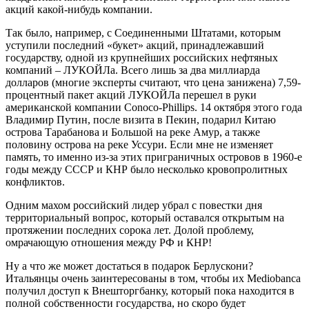
акций какой-нибудь компании.
Так было, например, с Соединенными Штатами, которым
уступили последний «букет» акций, принадлежавший
государству, одной из крупнейших российских нефтяных
компаний – ЛУКОЙЛа. Всего лишь за два миллиарда
долларов (многие эксперты считают, что цена занижена) 7,59-
процентный пакет акций ЛУКОЙЛа перешел в руки
американской компании
Conoco
-
Phillips
. 14 октября этого года
Владимир Путин, после визита в Пекин, подарил Китаю
острова Тарабанова и Большой на реке Амур, а также
половину острова на реке Уссури. Если мне не изменяет
память, то именно из-за этих приграничных островов в 1960-е
годы между СССР и КНР было несколько кровопролитных
конфликтов.
Одним махом российский лидер убрал с повестки дня
территориальный вопрос, который оставался открытым на
протяжении последних сорока лет. Долой проблему,
омрачающую отношения между РФ и КНР!
Ну а что же может достаться в подарок Берлускони?
Итальянцы очень заинтересованы в том, чтобы их
Mediobanca
получил доступ к Внешторгбанку, который пока находится в
полной собственности государства, но скоро будет