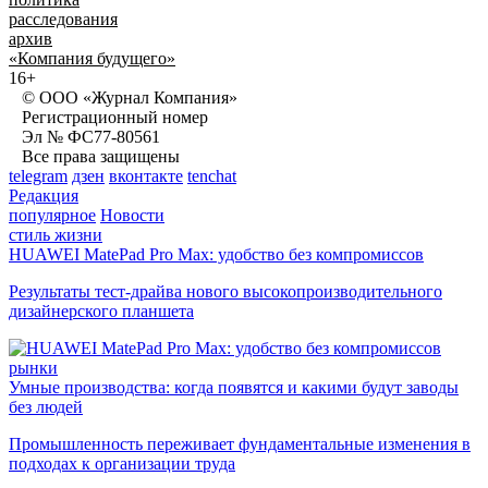
расследования
архив
«Компания будущего»
16+
© ООО «Журнал Компания»
Регистрационный номер
Эл № ФС77-80561
Все права защищены
telegram
дзен
вконтакте
tenchat
Редакция
популярное
Новости
стиль жизни
HUAWEI MatePad Pro Max: удобство без компромиссов
Результаты тест-драйва нового высокопроизводительного
дизайнерского планшета
рынки
Умные производства: когда появятся и какими будут заводы
без людей
Промышленность переживает фундаментальные изменения в
подходах к организации труда