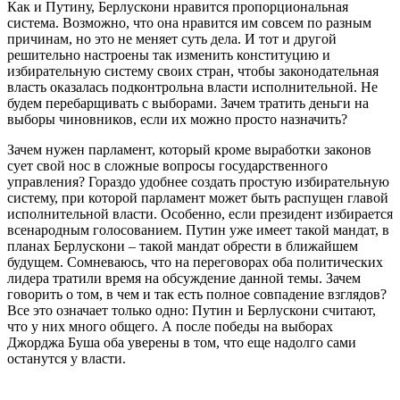
Как и Путину, Берлускони нравится пропорциональная
система. Возможно, что она нравится им совсем по разным
причинам, но это не меняет суть дела. И тот и другой
решительно настроены так изменить конституцию и
избирательную систему своих стран, чтобы законодательная
власть оказалась подконтрольна власти исполнительной. Не
будем перебарщивать с выборами. Зачем тратить деньги на
выборы чиновников, если их можно просто назначить?
Зачем нужен парламент, который кроме выработки законов
сует свой нос в сложные вопросы государственного
управления? Гораздо удобнее создать простую избирательную
систему, при которой парламент может быть распущен главой
исполнительной власти. Особенно, если президент избирается
всенародным голосованием. Путин уже имеет такой мандат, в
планах Берлускони – такой мандат обрести в ближайшем
будущем. Сомневаюсь, что на переговорах оба политических
лидера тратили время на обсуждение данной темы. Зачем
говорить о том, в чем и так есть полное совпадение взглядов?
Все это означает только одно: Путин и Берлускони считают,
что у них много общего. А после победы на выборах
Джорджа Буша оба уверены в том, что еще надолго сами
останутся у власти.