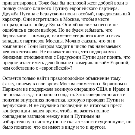
приватизирован. Тоже был бы неплохой жест доброй воли в
пользу самого близкого Путину европейского партнера.
Дружба Путина с Берлускони носит особый, парадоксальный
характер. Они встретились в Москве, чтобы вместе
отпраздновать победу Буша. Они «болели» за него и не
ошиблись в своем выборе. Но не будем забывать, что
Берлускони – пожалуй, наименее «европейский» из всех
западных партнеров Москвы. Можно сказать, что он в
компании с Тони Блэром входит в число так называемых
«евроскептиков». Не означает ли это, что подчеркнуто
близкими отношениями с Берлускони Путин дает понять, что
предпочитает иметь дело больше с «американской» Европой,
чем собственно с «европейской»?
Остается только найти правдоподобное объяснение тому
факту, почему в свое время Москва совместно с Берлином и
Парижем не поддержала военную операцию США в Ираке и
не послала туда ни одного солдата. Зато совершенно ясна и
понятна внутренняя политика, которую проводят Путин и
Берлускони. И не случайно последний на итоговой пресс-
конференции нашел время, чтобы выразить полное
совпадение взглядов между ним и Путиным на
избирательную систему (он не сказал «конституционную», но
было понятно, что он имеет в виду и то и другое).