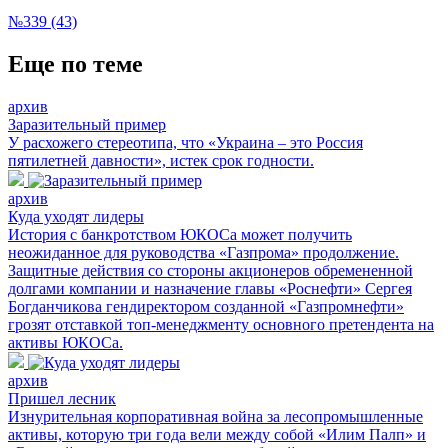
№339 (43)
Еще по теме
архив
Заразительный пример
У расхожего стереотипа, что «Украина – это Россия
пятилетней давности», истек срок годности.
архив
Куда уходят лидеры
История с банкротством ЮКОСа может получить
неожиданное для руководства «Газпрома» продолжение.
Защитные действия со стороны акционеров обремененной
долгами компании и назначение главы «Роснефти» Сергея
Богданчикова гендиректором созданной «Газпромнефти»
грозят отставкой топ-менеджменту основного претендента на
активы ЮКОСа.
архив
Пришел лесник
Изнурительная корпоративная война за лесопромышленные
активы, которую три года вели между собой «Илим Палп» и