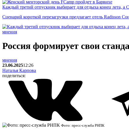
Каждый третий отпускник выбирает для отдыха конец лета, а 
Сценарий короткой перезагрузки предлагает отель Radisson Со
мнения
Россия формирует свои станд
мнения
23.06.2025
12:26
Наталья Карпова
поделиться:
Фото: пресс-служба РНПК