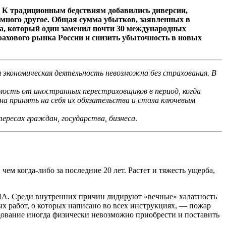
о. К традиционным бедствиям добавились диверсии,
 много другое. Общая сумма убытков, заявленных в
ка, который один заменил почти 30 международных
рахового рынка России и снизить убыточность в новых
 экономическая деятельность невозможна без страхования. В
мость от иностранных перестраховщиков в период, когда
а принять на себя их обязательства и стала ключевым
ресах граждан, государства, бизнеса
.
м когда-либо за последние 20 лет. Растет и тяжесть ущерба,
ПЛА. Среди внутренних причин лидируют «вечные» халатность
х работ, о которых написано во всех инструкциях, — пожар
удование иногда физически невозможно приобрести и поставить