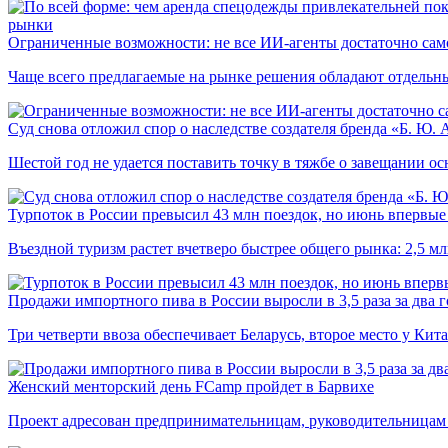
рынки
Ограниченные возможности: не все ИИ-агенты достаточно сам
Чаще всего предлагаемые на рынке решения обладают отдельн
Суд снова отложил спор о наследстве создателя бренда «Б. Ю.
Шестой год не удается поставить точку в тяжбе о завещании о
Турпоток в России превысил 43 млн поездок, но июнь впервые 
Въездной туризм растет вчетверо быстрее общего рынка: 2,5 м
Продажи импортного пива в России выросли в 3,5 раза за два г
Три четверти ввоза обеспечивает Беларусь, второе место у Кита
Женский менторский день FCamp пройдет в Барвихе
Проект адресован предпринимательницам, руководительницам