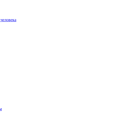
 человека
м