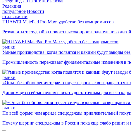
telegram
дзен
вконтакте
tenchat
Редакция
популярное
Новости
стиль жизни
HUAWEI MatePad Pro Max: удобство без компромиссов
Результаты тест-драйва нового высокопроизводительного диза
рынки
Умные производства: когда появятся и какими будут заводы бе
Промышленность переживает фундаментальные изменения в по
рынки
«Опыт без обновления теряет силу»: взрослые возвращаются к
Диплом вуза сейчас нельзя считать достаточным для всего кар
рынки
По всей форме: чем аренда спецодежды привлекательней поку
Почему шеринг спецодежды в России пока еще слабо развит и 