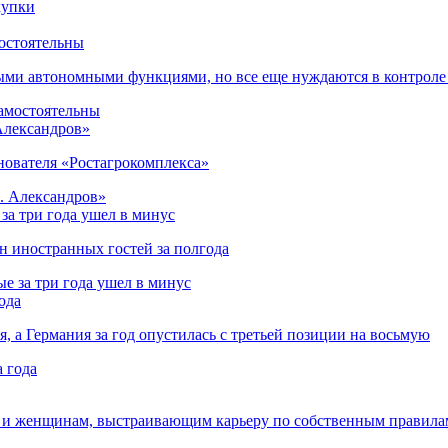
остоятельны
ыми автономными функциями, но все еще нуждаются в контроле
 Александров»
снователя «Ростагрокомплекса»
за три года ушел в минус
лн иностранных гостей за полгода
ода
я, а Германия за год опустилась с третьей позиции на восьмую
 и женщинам, выстраивающим карьеру по собственным правила