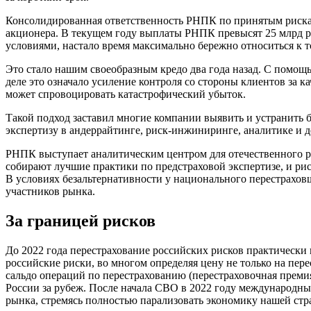
Консолидированная ответственность РНПК по принятым рискам 
акционера. В текущем году выплаты РНПК превысят 25 млрд 
условиями, настало время максимально бережно относиться к т
Это стало нашим своеобразным кредо два года назад. С помощ
деле это означало усиление контроля со стороны клиентов за
может спровоцировать катастрофический убыток.
Такой подход заставил многие компании выявить и устранить б
экспертизу в андеррайтинге, риск-инжиниринге, аналитике и д
РНПК выступает аналитическим центром для отечественного р
собирают лучшие практики по предстраховой экспертизе, и ри
В условиях безальтернативности у национального перестрахов
участников рынка.
За границей рисков
До 2022 года перестрахование российских рисков практическ
российские риски, во многом определяя цену не только на пере
сальдо операций по перестрахованию (перестраховочная преми
России за рубеж. После начала СВО в 2022 году международны
рынка, стремясь полностью парализовать экономику нашей стра