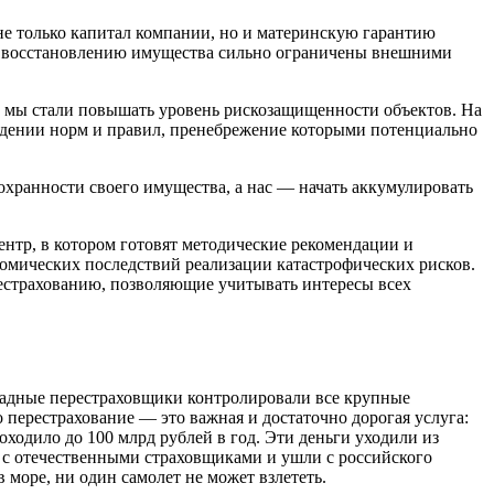
не только капитал компании, но и материнскую гарантию
 и восстановлению имущества сильно ограничены внешними
в, мы стали повышать уровень рискозащищенности объектов. На
блюдении норм и правил, пренебрежение которыми потенциально
охранности своего имущества, а нас — начать аккумулировать
нтр, в котором готовят методические рекомендации и
омических последствий реализации катастрофических рисков.
рестрахованию, позволяющие учитывать интересы всех
ападные перестраховщики контролировали все крупные
о перестрахование — это важная и достаточно дорогая услуга:
ходило до 100 млрд рублей в год. Эти деньги уходили из
 с отечественными страховщиками и ушли с российского
 море, ни один самолет не может взлететь.