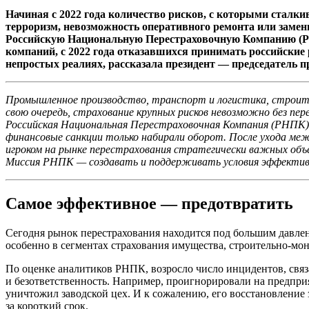
Начиная с 2022 года количество рисков, с которыми сталк
терроризм, невозможность оперативного ремонта или замен
Российскую Национальную Перестраховочную Компанию (РНП
компаний, с 2022 года отказавшихся принимать российские 
непростых реалиях, рассказала президент — председатель
Промышленное производство, транспорт и логистика, строител
свою очередь, страхование крупных рисков невозможно без пе
Российская Национальная Перестраховочная Компания (РНПК) 
финансовые санкции только набирали оборот. После ухода ме
игроком на рынке перестрахования стратегически важных объ
Миссия РНПК — создавать и поддерживать условия эффективно
Самое эффективное — предотвратить
Сегодня рынок перестрахования находится под большим давлени
особенно в сегментах страхования имущества, строительно-мон
По оценке аналитиков РНПК, возросло число инцидентов, свя
и безответственность. Например, проигнорировали на предпри
уничтожил заводской цех. И к сожалению, его восстановление 
за короткий срок.