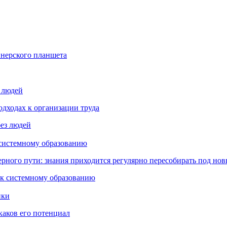
йнерского планшета
з людей
дходах к организации труда
 системному образованию
ьерного пути: знания приходится регулярно пересобирать под но
пки
каков его потенциал