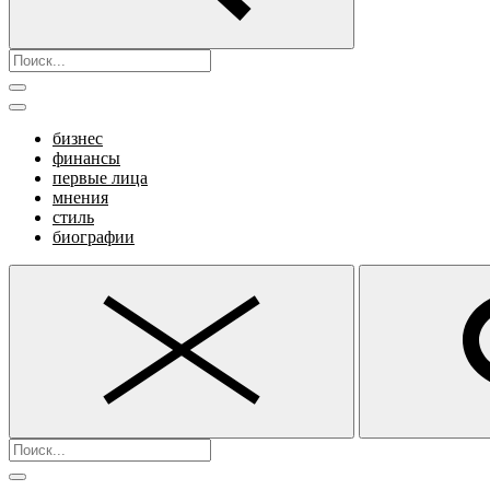
бизнес
финансы
первые лица
мнения
стиль
биографии