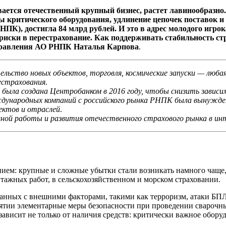
ивается отечественный крупный бизнес, растет лавинообразн
ы критического оборудования, удлинение цепочек поставок и
К), достигла 84 млрд рублей. И это в адрес молодого игро
риски в перестрахование. Как поддерживать стабильность ст
 правления АО РНПК Наталья Карпова
.
ьство новых объектов, торговля, космические запуски — любая
рестрахования
.
была создана Центробанком в 2016 году, чтобы снизить зависи
ждународных компаний с российского рынка РНПК была вынужден
ектов и отраслей
.
й работы и развития отечественного страхового рынка в инте
ем: крупные и сложные убытки стали возникать намного чаще, че
тажных работ, в сельскохозяйственном и морском страховании.
занных с внешними факторами, такими как терроризм, атаки Б
ятии элементарные меры безопасности при проведении сварочны
зависит не только от наличия средств: критически важное обор