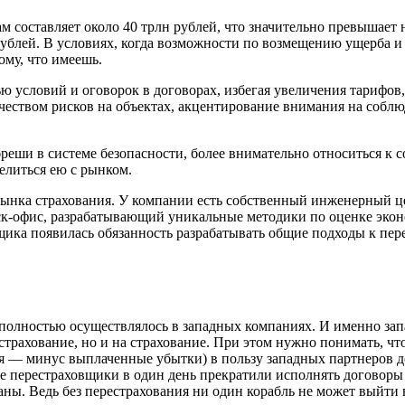
составляет около 40 трлн рублей, что значительно превышает 
рублей. В условиях, когда возможности по возмещению ущерба
ому, что имеешь.
ью условий и оговорок в договорах, избегая увеличения тарифо
 качеством рисков на объектах, акцентирование внимания на со
реши в системе безопасности, более внимательно относиться к с
елиться ею с рынком.
ынка страхования. У компании есть собственный инженерный це
ск-офис, разрабатывающий уникальные методики по оценке экон
щика появилась обязанность разрабатывать общие подходы к пе
и полностью осуществлялось в западных компаниях. И именно з
страхование, но и на страхование. При этом нужно понимать, чт
я — минус выплаченные убытки) в пользу западных партнеров до
е перестраховщики в один день прекратили исполнять договоры
ны. Ведь без перестрахования ни один корабль не может выйти в