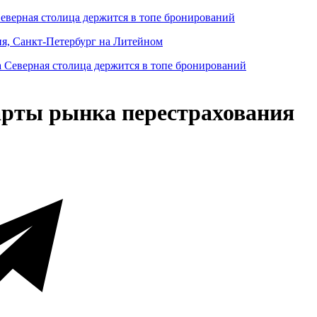
Северная столица держится в топе бронирований
ня, Санкт-Петербург на Литейном
арты рынка перестрахования