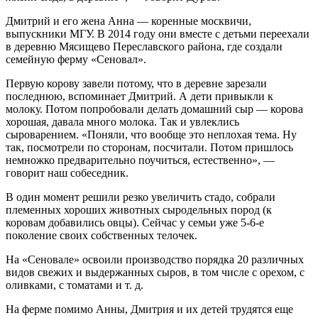
Дмитрий и его жена Анна — коренные москвичи,
выпускники МГУ. В 2014 году они вместе с детьми переехали
в деревню Мясищево Переславского района, где создали
семейную ферму «Сеновал».
Первую корову завели потому, что в деревне зарезали
последнюю, вспоминает Дмитрий. А дети привыкли к
молоку. Потом попробовали делать домашний сыр — корова
хорошая, давала много молока. Так и увлеклись
сыроварением. «Поняли, что вообще это неплохая тема. Ну
так, посмотрели по сторонам, посчитали. Потом пришлось
немножко предварительно поучиться, естественно», —
говорит наш собеседник.
В один момент решили резко увеличить стадо, собрали
племенных хороших животных сыродельных пород (к
коровам добавились овцы). Сейчас у семьи уже 5-6-е
поколение своих собственных телочек.
На «Сеновале» освоили производство порядка 20 различных
видов свежих и выдержанных сыров, в том числе с орехом, с
оливками, с томатами и т. д.
На ферме помимо Анны, Дмитрия и их детей трудятся еще