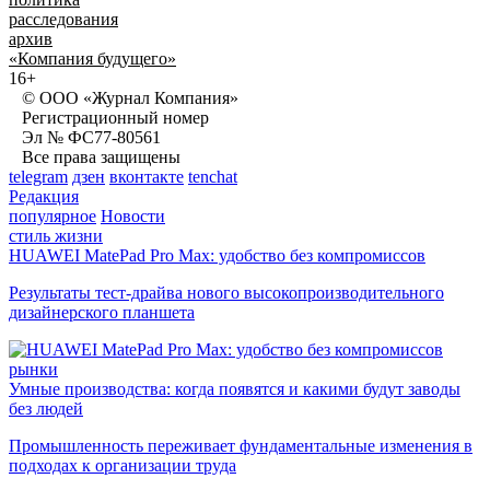
расследования
архив
«Компания будущего»
16+
© ООО «Журнал Компания»
Регистрационный номер
Эл № ФС77-80561
Все права защищены
telegram
дзен
вконтакте
tenchat
Редакция
популярное
Новости
стиль жизни
HUAWEI MatePad Pro Max: удобство без компромиссов
Результаты тест-драйва нового высокопроизводительного
дизайнерского планшета
рынки
Умные производства: когда появятся и какими будут заводы
без людей
Промышленность переживает фундаментальные изменения в
подходах к организации труда