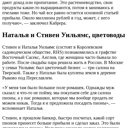
дают доход или пропитание. Это растениеводство, свои
продукты какие-то выращиваются, потом я занимаюсь и
пчелами тоже. Но чай все равно остается основной статьей
прибыли. Около миллиона рублей в год, может, с него
получаю», — заключил Кабрера.
Наталья и Стивен Уильямс, цветоводы
Стивен и Наталья Уильямс (состоят в Королевском
садоводческом обществе, RHS) познакомились в графстве
Восточный Сасекс, Англия, где женщина часто бывала по
работе. После свадьбы пара решила жить в России. В Москве
у семьи Уильямс был цветочный бизнес — три салона на
Тверской. Также у Натальи была куплена земля в деревне
Рыково под Переславлем.
«У меня там было большое поле ромашек. Однажды муж
сказал: я что-то не пойму, мы покупаем себе для салона
пионы, а у нас ромашки, которые мы вообще продать не
можем никак. Тогда я и предложила посадить пионы», —
вспоминает Наталья.
Стивен, в прошлом банкир, быстро посчитал, какой сорт
пионов принесет больше прибыли и сделал заказ. Это были