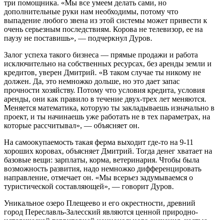
три помощника. «Мы все умеем делать сами, но
дополнительные руки нам необходимы, потому что
выпадение любого звена из этой системы может привести к
очень серьезным последствиям. Корова не телевизор, ее на
паузу не поставишь», — подчеркнул Дуров.
Залог успеха такого бизнеса — прямые продажи и работа
исключительно на собственных ресурсах, без аренды земли и
кредитов, уверен Дмитрий. «В таком случае ты никому не
должен. Да, это немножко дольше, но это дает запас
прочности хозяйству. Потому что условия кредита, условия
аренды, они как правило в течение двух-трех лет меняются.
Меняется математика, которую ты закладываешь изначально в
проект, и ты начинаешь уже работать не в тех параметрах, на
которые рассчитывал», — объясняет он.
На самоокупаемость такая ферма выходит где-то на 9-11
хороших коровах, объясняет Дмитрий. Тогда денег хватает на
базовые вещи: зарплаты, корма, ветеринария. Чтобы была
возможность развития, надо немножко дифференцировать
направление, отмечает он. «Мы всерьез задумываемся о
туристической составляющей», — говорит Дуров.
Уникальное озеро Плещеево и его окрестности, древний
город Переславль-Залесский являются ценной природно-