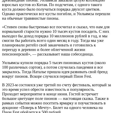
древовидные пионы. Уильямсы заказали целую коллекцию
взрослых кустов из Китая. По подсчетам, с одного такого
куста должно было получаться порядка двухсот цветков.
Однако практически все кусты погибли, и Уильямсы перешли
на обычные травянистые пионы.
«Стивен снова быстренько все посчитал и сказал, что нам для
нормальной старости нужно 10 тысяч кустов посадить. С них
выходил бы доход порядка 10 миллионов рублей в год, и мы
смогли бы работать всего один месяц в году. Тогда мы уже
планировали ритейл свой заканчивать и готовились к
переезду в деревню и более облегченной жизни
пенсионерской», — рассказывает наша собеседница.
Уильямсы купили порядка 5 тысяч пионовых кустов (около
100 различных сортов), а потом случилась пандемия и все
закрылось. Тогда Наталье пришла идея развивать свой бренд
вокруг пионов. Вскоре случился первый Пион Fest.
В 2023-м состоялся уже третий по счету фестиваль, который за
это время успел обрести известность и популярность.
Проходит мероприятие в конце июня. Гостей встречает
большое цветущее поле пионов — настоящая сказка. Также в
рамках события можно посетить ярмарку и поучаствовать в
аукционе «Поверь в Мечту». Билет на одного человека на
Пион Fest обойдется в 500 рублей.