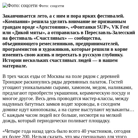
Фото: соцсети
Заканчивается лето, а с ним и пора ярких фестивалей.
«Компания» решила уделить внимание не признанным
грандам вроде «Архстояния», «Фонтанки SUP», VK Fest
или «Дикой мяты», а отправилась в Переславль-Залесский
на фестиваль «Счастливых» — сообщества,
объединяющего ремесленников, предпринимателей,
программистов и художников, которые решили в корне
изменить свою жизнь и переехать в русскую глубинку.
Истории нескольких счастливых людей — в нашем
материале.
В трех часах езды от Москвы на поле рядом с деревней
Троицкое раскинулись ряды деревянных палаток. Гостей
угощают уникальными сырами, хамоном, медом, наливками,
предлагают приобрести украшения, керамическую посуду и
многое другое. Весь день проводятся мастер-классы, между
надувных батутных замков водят хороводы, в соседнем
домике идут кинопоказы, а на сцене выступают музыканты…
С каждым часом людей все больше, несмотря на мелкий
дождь, который периодически поливает площадку.
«Четыре года назад здесь было всего 40 участников, сегодня
их более 200. Нельзя сказать, что мы специально для этого