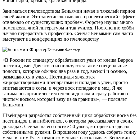
монастырей, храмов, красивая природа.
Заниматься пчеловодством Беньямин начал в тяжелый период
своей жизни. Это занятие оказывало терапевтический эффект,
отвлекало от существующих проблем. Форстер изучал много
немецкоязычной литературы и так учился. Постепенно хобби
начало перерастать в профессию. Сейчас Беньямин сам часто
выступает на конференциях по пчеловодству.
Беньямин Форстер
«В России по стандарту обрабатывают ульи от клеща Варроа
пестицидами. Для этого используются такие специальные
полоски, которые обычно два раза в год, весной и осенью,
размещаются в ульях. Пестициды являются
жирорастворимыми препаратами и попадая в улей, просто
впитываются в соты, и через воск попадают в мед. Я же
занимаюсь органическим пчеловодством и сразу работаю с
чистым воском, который везу из-за границы», — поясняет
Беньямин.
Швейцарец разработал собственный цикл обработки воска без
пестицидов и антибиотиков, о котором рассказывает в своих
докладах. Сейчас на его пасеке 50 ульев, которые он сделал
собственными руками. В прошлом году удалось собрать тонну
меда, в этом будет немного меньше, рассказывает Беньямин.