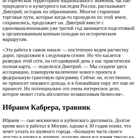
исторической территорией национального значения, частью
природного и культурного наследия России, рассказывает
Дмитрий, историк по образованию. Многие старинные
торговые пути, которые когда-то проходили по этой земле,
сохранились, продолжает он. Дмитрий вместе с
единомышленниками уже третий год занимается подготовкой
к организованным конным походам по историческим
маршрутам.
«Эта работа в самом начале — постепенно ведем расчистку
дорог, продолжим в следующем сезоне. Но что касается
разведки этой сети, на сегодняшний день у нас практически
полная карта, — поделился Дмитрий. — Мы создаем здесь
ассоциацию, планируем включение нового проекта в
федеральную грантовую программу. Сейчас он, естественно,
не приносит никакого дохода, и в ближайшие пару лет еще не
принесет. Но потенциально это очень интересное дело,
которое может стать абсолютно независимым бизнесом».
Ибраим Кабрера, травник
Ибраим — сын москвички и кубинского дипломата. Долгое
время жил и работал в Москве, однако к 30 годам понял, что
хочет уехать из шумного города. «Большую часть своего
детства я провел в деревне, поэтому меня все время тянуло на