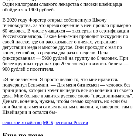
Один килограмм сладкого лекарства с пасеки швейцарца
обойдется в 1900 рублей.
В 2020 году Форстер открыл собственную Школу
пчеловодства. За это время обучение в ней прошло примерно
60 человек. В числе учащихся — эксперты по сертификации
Россельхознадзора. Также Беньямин проводит экскурсии по
своей пасеке, где он рассказывает о пчелах, устраивает
дегустации меда и многое другое. Они проходят с мая по
конец сентября, в среднем два раза в неделю. Цена
фиксированная — 5900 рублей на группу до 6 человек. При
более крупных группах (до 20 человек) стоимость билета —
900 рублей с посетителя.
«Я не бизнесмен. Я просто делаю то, что мне нравится. —
подчеркнул Беньямин. — Для меня бизнесмен — человек без
принципов, который хочет выцедить все до копейки из своего
дела. Мне больше нравится русское слово “предприниматель”.
Деньги, конечно, нужны, чтобы семью кормить, но если бы
они были для меня самым важным в жизни, я, наверное, там в
Швейцарии и остался бы».
сельское хозяйство
МСБ
регионы России
Еще по теме