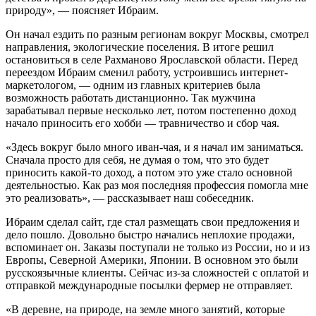
природу», — поясняет Ибраим.
Он начал ездить по разным регионам вокруг Москвы, смотрел
направления, экологические поселения. В итоге решил
остановиться в селе Рахманово Ярославской области. Перед
переездом Ибраим сменил работу, устроившись интернет-
маркетологом, — одним из главных критериев была
возможность работать дистанционно. Так мужчина
зарабатывал первые несколько лет, потом постепенно доход
начало приносить его хобби — травничество и сбор чая.
«Здесь вокруг было много иван-чая, и я начал им заниматься.
Сначала просто для себя, не думая о том, что это будет
приносить какой-то доход, а потом это уже стало основной
деятельностью. Как раз моя последняя профессия помогла мне
это реализовать», — рассказывает наш собеседник.
Ибраим сделал сайт, где стал размещать свои предложения и
дело пошло. Довольно быстро начались неплохие продажи,
вспоминает он. Заказы поступали не только из России, но и из
Европы, Северной Америки, Японии. В основном это были
русскоязычные клиенты. Сейчас из-за сложностей с оплатой и
отправкой международные посылки фермер не отправляет.
«В деревне, на природе, на земле много занятий, которые