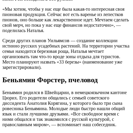
«Мы хотим, чтобы у нас еще была какая-то интересная своя
пионовая продукция. Сейчас вот есть варенье из лепестков
пионов, оно больше как лекарственное идет. Мечтаем сделать
свой мерч, но пока у нас еще финансов недостаточно», —
поделилась Наталья.
Среди других планов Уильямсов — создание коллекции
истинно русских усадебных растений. На территории участка
семьи находится березовая роща, Наталья мечтает
организовать там что-то вроде зоны отдыха для туристов.
Место планируют назвать «33 березы» (наименование уже
зарегистрировали).
Беньямин Форстер, пчеловод
Беньямин родился в Швейцарии, в немецкоязычном кантоне
Цюрих. Его родители общались с семьей советского
диссидента Анатолия Корягина, у которого было три сына
ровесника Беньямина. Молодые люди быстро нашли общий
язык и стали лучшими друзьями. «Все свободное время с
ними общался и так знакомился с русской культурой, с
православным миром», — вспоминает наш собеседник.