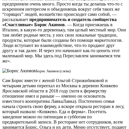
предприняли очень много. Просто когда ты делаешь что-то с
искренним интересом и объединяешь вокруг себя таких же
“горящих” людей, волшебство происходит само собой, —
рассказывает
предприниматель и создатель сообщества
«Счастливые» Борис Акимов
. — Когда приезжаешь в
Италию, в какую-то деревеньку, там целый местный мир. Они
там любят родные места, у них свои локальные традиции,
продукты, которые были созданы без помощи маркетологов.
Люди вступают во взаимодействие, что-то продают друг
другу и так далее. И через это начинают как-то ценить этот
маленький мир. Мы здесь под Переславлем занимаемся тем
же».
Борис Акимов (слева)
Сам Борис вместе с женой Ольгой Стрижибиковой и
четырьмя детьми переехал из Москвы в деревню Княжево
Ярославской области в 2018 году (хотя к фермерству
отношение имел и раньше — именно он основатель
известного кооператива ЛавкаЛавка). Постепенно семья
начала строить свою ферму, а вскоре открыла ресторан в лесу,
который назвали «Княжево. Еда и ферма». Посетить
заведение можно по пятницам и субботам по
предварительной записи. В ресторане нет сотрудников, всем
занимается Борис, Ольга и их дети. Меню отсутствует, подают