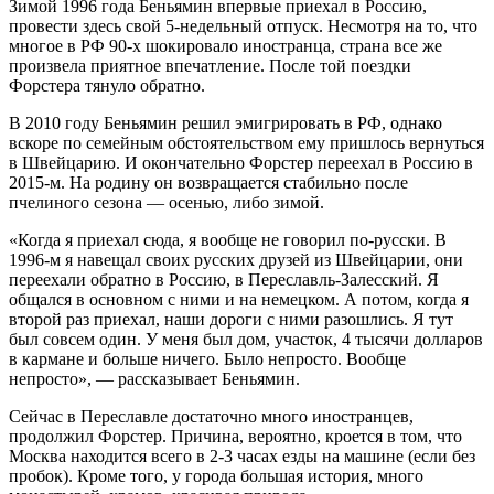
Зимой 1996 года Беньямин впервые приехал в Россию,
провести здесь свой 5-недельный отпуск. Несмотря на то, что
многое в РФ 90-х шокировало иностранца, страна все же
произвела приятное впечатление. После той поездки
Форстера тянуло обратно.
В 2010 году Беньямин решил эмигрировать в РФ, однако
вскоре по семейным обстоятельством ему пришлось вернуться
в Швейцарию. И окончательно Форстер переехал в Россию в
2015-м. На родину он возвращается стабильно после
пчелиного сезона — осенью, либо зимой.
«Когда я приехал сюда, я вообще не говорил по-русски. В
1996-м я навещал своих русских друзей из Швейцарии, они
переехали обратно в Россию, в Переславль-Залесский. Я
общался в основном с ними и на немецком. А потом, когда я
второй раз приехал, наши дороги с ними разошлись. Я тут
был совсем один. У меня был дом, участок, 4 тысячи долларов
в кармане и больше ничего. Было непросто. Вообще
непросто», — рассказывает Беньямин.
Сейчас в Переславле достаточно много иностранцев,
продолжил Форстер. Причина, вероятно, кроется в том, что
Москва находится всего в 2-3 часах езды на машине (если без
пробок). Кроме того, у города большая история, много