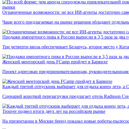
рынки
Ограниченные возможности: не все ИИ-агенты достаточно сам
Чаще всего предлагаемые на рынке решения обладают отдельн
Продажи импортного пива в России выросли в 3,5 раза за два г
Три четверти ввоза обеспечивает Беларусь, второе место у Кита
Женский менторский день FCamp пройдет в Барвихе
Проект адресован предпринимательницам, руководительницам
Каждый третий отпускник выбирает для отдыха конец лета, а 
Сценарий короткой перезагрузки предлагает отель Radisson Со
Trouver подвел итоги двух лет на российском рынке
На презентации в Москве бренд показал новые роботы-пылесо