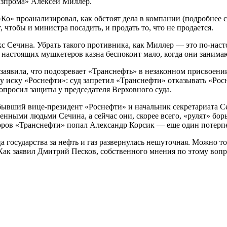
азпрома» Алексей Миллер.
«Ко» проанализировал, как обстоят дела в компании (подробнее 
 чтобы и министра посадить, и продать то, что не продается.
 Сечина. Убрать такого противника, как Миллер — это по-насто
настоящих мушкетеров казна беспокоит мало, когда они занимаю
заявила, что подозревает «Транснефть» в незаконном присвоении
 иску «Роснефти»: суд запретил «Транснефти» отказывать «Рос
попросил защиты у председателя Верховного суда.
ывший вице-президент «Роснефти» и начальник секретариата С
ренными людьми Сечина, а сейчас они, скорее всего, «рулят» бо
екторов «Транснефти» попал Александр Корсик — еще один потер
государства за нефть и газ развернулась нешуточная. Можно то
 заявил Дмитрий Песков, собственного мнения по этому вопро