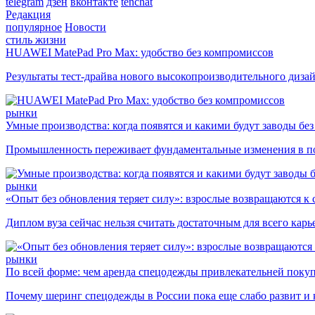
telegram
дзен
вконтакте
tenchat
Редакция
популярное
Новости
стиль жизни
HUAWEI MatePad Pro Max: удобство без компромиссов
Результаты тест-драйва нового высокопроизводительного диза
рынки
Умные производства: когда появятся и какими будут заводы бе
Промышленность переживает фундаментальные изменения в по
рынки
«Опыт без обновления теряет силу»: взрослые возвращаются к
Диплом вуза сейчас нельзя считать достаточным для всего кар
рынки
По всей форме: чем аренда спецодежды привлекательней поку
Почему шеринг спецодежды в России пока еще слабо развит и 