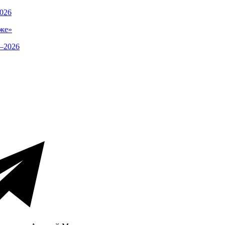
026
же»