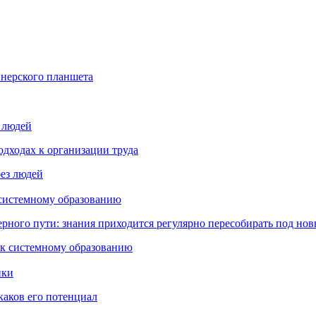
йнерского планшета
з людей
дходах к организации труда
 системному образованию
ьерного пути: знания приходится регулярно пересобирать под но
пки
каков его потенциал