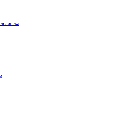
 человека
м