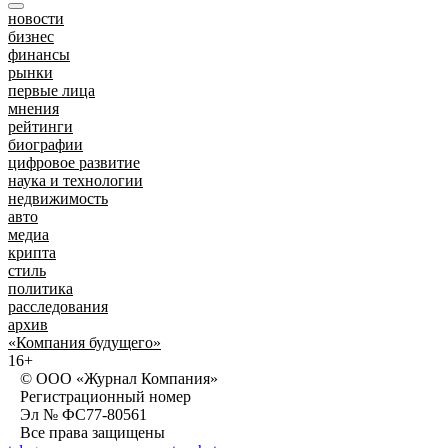
новости
бизнес
финансы
рынки
первые лица
мнения
рейтинги
биографии
цифровое развитие
наука и технологии
недвижимость
авто
медиа
крипта
стиль
политика
расследования
архив
«Компания будущего»
16+
© ООО «Журнал Компания»
Регистрационный номер
Эл № ФС77-80561
Все права защищены