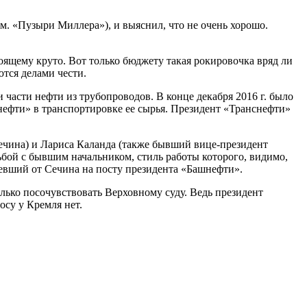
см. «Пузыри Миллера»), и выяснил, что не очень хорошо.
ящему круто. Вот только бюджету такая рокировочка вряд ли
тся делами чести.
 части нефти из трубопроводов. В конце декабря 2016 г. было
нефти» в транспортировке ее сырья. Президент «Транснефти»
ечина) и Лариса Каланда (также бывший вице-президент
рьбой с бывшим начальником, стиль работы которого, видимо,
певший от Сечина на посту президента «Башнефти».
лько посочувствовать Верховному суду. Ведь президент
су у Кремля нет.