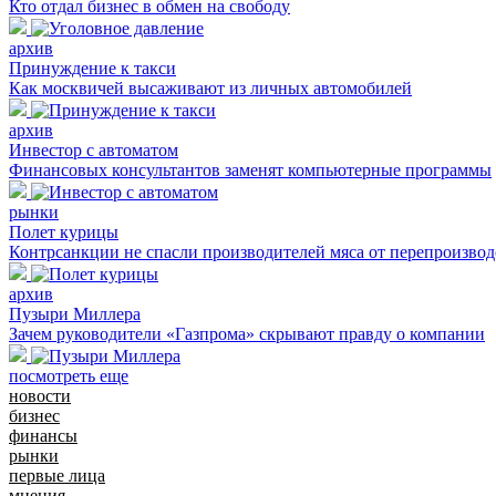
Кто отдал бизнес в обмен на свободу
архив
Принуждение к такси
Как москвичей высаживают из личных автомобилей
архив
Инвестор с автоматом
Финансовых консультантов заменят компьютерные программы
рынки
Полет курицы
Контрсанкции не спасли производителей мяса от перепроизвод
архив
Пузыри Миллера
Зачем руководители «Газпрома» скрывают правду о компании
посмотреть еще
новости
бизнес
финансы
рынки
первые лица
мнения