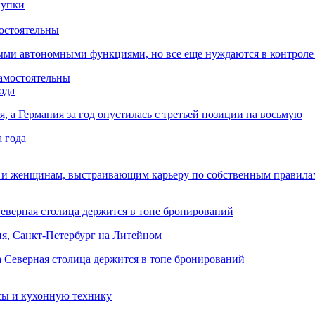
остоятельны
ыми автономными функциями, но все еще нуждаются в контроле
ода
я, а Германия за год опустилась с третьей позиции на восьмую
 и женщинам, выстраивающим карьеру по собственным правила
Северная столица держится в топе бронирований
ня, Санкт-Петербург на Литейном
сы и кухонную технику