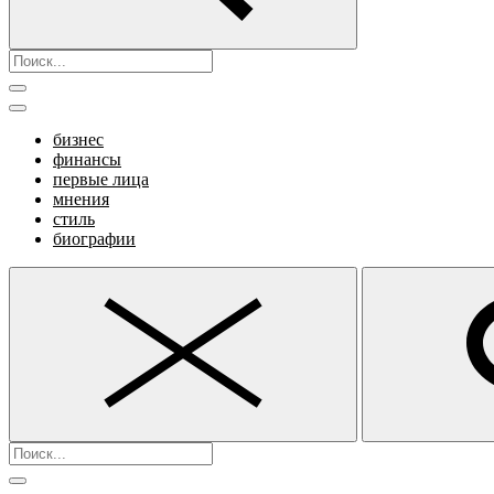
бизнес
финансы
первые лица
мнения
стиль
биографии