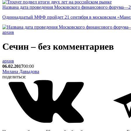
Названа дата проведения Московского финансового форума—2
Одиннадцатый МФФ пройдет 21 сентября в московском «Мане
архив
Сечин – без комментариев
архив
06.02.2017
00:00
Милана Давыдова
поделиться: