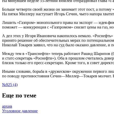
На минувшей неделе 55-летний юбилей отпраздновал глава «Г
Больше четверти своей жизни он занимает этот пост, а потому 
На пятки Миллеру наступает Игорь Сечин, чьего напора хватит,
Лишить «Газпром» монопольного права на экспорт — идея-фикс
поможет — конкуренция с «Газпромом» снизит цены на газ, но 
А дел этих у Игоря Ивановича накопилось немало. «Роснефть» 
принято решение об обеспечительных мерах по потенциальному
Николай Токарев заявил, что на суд было оказано давление, и 
Между тем в «Транснефти» теперь работают Рашид Шарипов (б
и статс-секретарь «Роснефти»). Оба в прошлом считались дове
близок только его пресс-секретарю. Кроме того, в совет дир
Иными словами, борьба в «дружеском» окружении первого лица 
по поводу противостояния Сечин—Миллер—Токарев молчит. Как
№925 (4)
Еще по теме
архив
Уголовное давление