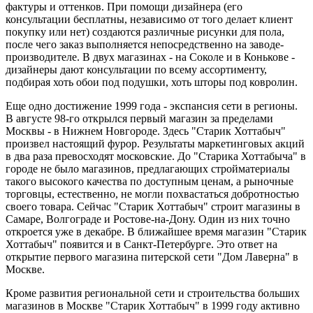
фактуры и оттенков. При помощи дизайнера (его
консультации бесплатны, независимо от того делает клиент
покупку или нет) создаются различные рисунки для пола,
после чего заказ выполняется непосредственно на заводе-
производителе. В двух магазинах - на Соколе и в Конькове -
дизайнеры дают консультации по всему ассортименту,
подбирая хоть обои под подушки, хоть шторы под ковролин.
Еще одно достижение 1999 года - экспансия сети в регионы.
В августе 98-го открылся первый магазин за пределами
Москвы - в Нижнем Новгороде. Здесь "Старик Хоттабыч"
произвел настоящий фурор. Результаты маркетинговых акций
в два раза превосходят московские. До "Старика Хоттабыча" в
городе не было магазинов, предлагающих стройматериалы
такого высокого качества по доступным ценам, а рыночные
торговцы, естественно, не могли похвастаться добротностью
своего товара. Сейчас "Старик Хоттабыч" строит магазины в
Самаре, Волгограде и Ростове-на-Дону. Один из них точно
откроется уже в декабре. В ближайшее время магазин "Старик
Хоттабыч" появится и в Санкт-Петербурге. Это ответ на
открытие первого магазина питерской сети "Дом Лаверна" в
Москве.
Кроме развития региональной сети и строительства больших
магазинов в Москве "Старик Хоттабыч" в 1999 году активно