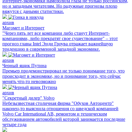
Интернет-экономики намозолила глаза не только российским,
но и западным читателям. Но радужные прогнозы плохо
вяжутся с даными статистики.
архив
Магомет и Интернет
"Через пять лет все компании либо станут Интернет-
компаниями, либо прекратят свое существование" – этот
прогноз главы Intel Энди Гроува отражает важнейшую
тенденцию в современной западной экономике.
архив
Черный ящик Путина
Премьер продемонстрировал не только понимание того, что
происходит в экономике, но и понимание того, что сейчас
менять что-то невозможно
архив
"Секретный дилер" Volvo
Небезызвестная столичная фирма "Обухов Автоцентр"
наконец-то выяснила отношения со шведской компанией
Volvo Car International AB, ремонтом и техническим
обслуживанием автомобилей которой занимается последние
четыре года