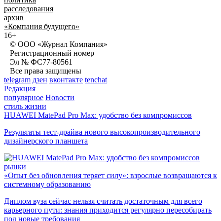
расследования
архив
«Компания будущего»
16+
© ООО «Журнал Компания»
Регистрационный номер
Эл № ФС77-80561
Все права защищены
telegram
дзен
вконтакте
tenchat
Редакция
популярное
Новости
стиль жизни
HUAWEI MatePad Pro Max: удобство без компромиссов
Результаты тест-драйва нового высокопроизводительного
дизайнерского планшета
рынки
«Опыт без обновления теряет силу»: взрослые возвращаются к
системному образованию
Диплом вуза сейчас нельзя считать достаточным для всего
карьерного пути: знания приходится регулярно пересобирать
под новые требования