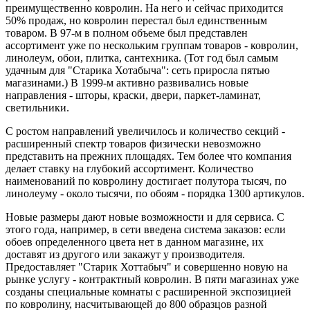
преимущественно ковролин. На него и сейчас приходится
50% продаж, но ковролин перестал был единственным
товаром. В 97-м в полном объеме был представлен
ассортимент уже по нескольким группам товаров - ковролин,
линолеум, обои, плитка, сантехника. (Тот год был самым
удачным для "Старика Хотабыча": сеть приросла пятью
магазинами.) В 1999-м активно развивались новые
направления - шторы, краски, двери, паркет-ламинат,
светильники.
С ростом направлений увеличилось и количество секций -
расширенный спектр товаров физически невозможно
представить на прежних площадях. Тем более что компания
делает ставку на глубокий ассортимент. Количество
наименований по ковролину достигает полутора тысяч, по
линолеуму - около тысячи, по обоям - порядка 1300 артикулов.
Новые размеры дают новые возможности и для сервиса. С
этого года, например, в сети введена система заказов: если
обоев определенного цвета нет в данном магазине, их
доставят из другого или закажут у производителя.
Предоставляет "Старик Хоттабыч" и совершенно новую на
рынке услугу - контрактный ковролин. В пяти магазинах уже
созданы специальные комнаты с расширенной экспозицией
по ковролину, насчитывающей до 800 образцов разной