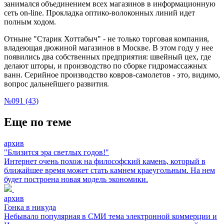
занимался объединением всех магазинов в информационную
сеть on-line. Прокладка оптико-волоконных линий идет
полным ходом.
Отныне "Старик Хоттабыч" - не только торговая компания,
владеющая дюжиной магазинов в Москве. В этом году у нее
появились два собственных предприятия: швейный цех, где
делают шторы, и производство по сборке гидромассажных
ванн. Серийное производство ковров-самолетов - это, видимо,
вопрос дальнейшего развития.
№091 (43)
Еще по теме
архив
"Близится эра светлых годов!"
Интернет очень похож на философский камень, который в
ближайшее время может стать камнем краеугольным. На нем
будет построена новая модель экономики.
архив
Гонка в никуда
Небывало популярная в СМИ тема электронной коммерции и