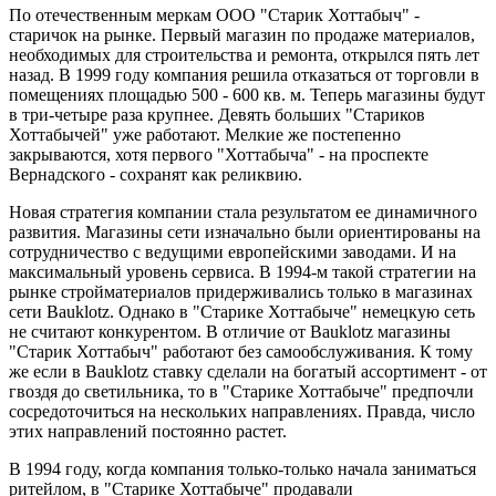
По отечественным меркам ООО "Старик Хоттабыч" -
старичок на рынке. Первый магазин по продаже материалов,
необходимых для строительства и ремонта, открылся пять лет
назад. В 1999 году компания решила отказаться от торговли в
помещениях площадью 500 - 600 кв. м. Теперь магазины будут
в три-четыре раза крупнее. Девять больших "Стариков
Хоттабычей" уже работают. Мелкие же постепенно
закрываются, хотя первого "Хоттабыча" - на проспекте
Вернадского - сохранят как реликвию.
Новая стратегия компании стала результатом ее динамичного
развития. Магазины сети изначально были ориентированы на
сотрудничество с ведущими европейскими заводами. И на
максимальный уровень сервиса. В 1994-м такой стратегии на
рынке стройматериалов придерживались только в магазинах
сети Bauklotz. Однако в "Старике Хоттабыче" немецкую сеть
не считают конкурентом. В отличие от Bauklotz магазины
"Старик Хоттабыч" работают без самообслуживания. К тому
же если в Bauklotz ставку сделали на богатый ассортимент - от
гвоздя до светильника, то в "Старике Хоттабыче" предпочли
сосредоточиться на нескольких направлениях. Правда, число
этих направлений постоянно растет.
В 1994 году, когда компания только-только начала заниматься
ритейлом, в "Старике Хоттабыче" продавали