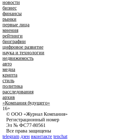
новости
бизнес
финансы
рынки
первые лица
мнения
рейтинги
биографии
цифровое развитие
наука и технологии
недвижимость
авто
медиа
крипта
стиль
политика
расследования
архив
«Компания будущего»
16+
© ООО «Журнал Компания»
Регистрационный номер
Эл № ФС77-80561
Все права защищены
telegram
дзен
вконтакте
tenchat