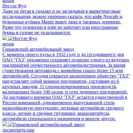
архив
Нестле Фуд
Даже не бегая к гадалке и не заглядывая в маркетинговые
исследования, можно уверенно сказать, что кофе Nescafe и
бульонные кубики Maggi знают даже в таежных деревнях.
Разве что телевизор в избе не работает или иностранные
буквы в голове не укладываются.
архив
Горьковский автомобильный завод
С момента своего пуска в 1932 году и до сегодняшнего дня
ОАО "ГАЗ" неизменно сохраняет позиции одного из ведущих
предприятий отечественного автомобилестроения. За время
существования автозавода с конвейера сошло более 15 млн
автомобилей. Сегодня открытое акционерное общество "ГАЗ"
представляет собой мощное предприятие, состоящее из 6
крупных заводов, 11 специализированных производств,
включающих более 100 цехов, и сети дочерних предприятий.
До настоящего времени ОАО "ГАЗ" остается единственной в
России компанией, одновременно выпускающей столь
разнообразную продукцию: легковые автомобили среднего
класса, легкие и средние грузовики, микроавтобусы,
автомобили специального назначения и многое другое.
посмотреть еще