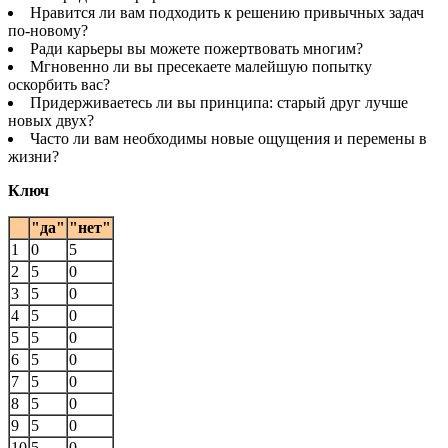
Нравится ли вам подходить к решению привычных задач
по-новому?
Ради карьеры вы можете пожертвовать многим?
Мгновенно ли вы пресекаете малейшую попытку
оскорбить вас?
Придерживаетесь ли вы принципа: старый друг лучше
новых двух?
Часто ли вам необходимы новые ощущения и перемены в
жизни?
Ключ
"да"
"нет"
1
0
5
2
5
0
3
5
0
4
5
0
5
5
0
6
5
0
7
5
0
8
5
0
9
5
0
10
5
0