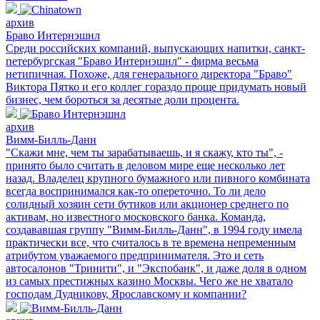
архив
Браво Интернэшнл
Среди российских компаний, выпускающих напитки, санкт-
петербургская "Браво Интернэшнл" - фирма весьма
нетипичная. Похоже, для генерального директора "Браво"
Виктора Пятко и его коллег гораздо проще придумать новый
бизнес, чем бороться за десятые доли процента.
архив
Вимм-Билль-Данн
"Скажи мне, чем ты зарабатываешь, и я скажу, кто ты", -
принято было считать в деловом мире еще несколько лет
назад. Владелец крупного бумажного или пивного комбината
всегда воспринимался как-то опереточно. То ли дело
солидный хозяин сети бутиков или акционер среднего по
активам, но известного московского банка. Команда,
создававшая группу "Вимм-Билль-Данн", в 1994 году имела
практически все, что считалось в те времена непременным
атрибутом уважаемого предпринимателя. Это и сеть
автосалонов "Тринити", и "Экспобанк", и даже доля в одном
из самых престижных казино Москвы. Чего же не хватало
господам Дудникову, Ярославскому и компании?