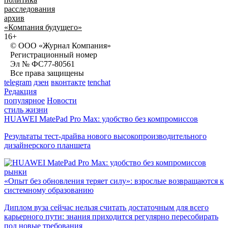
расследования
архив
«Компания будущего»
16+
© ООО «Журнал Компания»
Регистрационный номер
Эл № ФС77-80561
Все права защищены
telegram
дзен
вконтакте
tenchat
Редакция
популярное
Новости
стиль жизни
HUAWEI MatePad Pro Max: удобство без компромиссов
Результаты тест-драйва нового высокопроизводительного
дизайнерского планшета
рынки
«Опыт без обновления теряет силу»: взрослые возвращаются к
системному образованию
Диплом вуза сейчас нельзя считать достаточным для всего
карьерного пути: знания приходится регулярно пересобирать
под новые требования