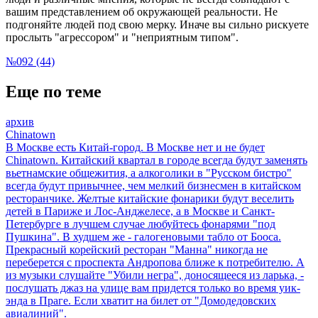
вашим представлением об окружающей реальности. Не
подгоняйте людей под свою мерку. Иначе вы сильно рискуете
прослыть "агрессором" и "неприятным типом".
№092 (44)
Еще по теме
архив
Chinatown
В Москве есть Китай-город. В Москве нет и не будет
Chinatown. Китайский квартал в городе всегда будут заменять
вьетнамские общежития, а алкоголики в "Русском бистро"
всегда будут привычнее, чем мелкий бизнесмен в китайском
ресторанчике. Желтые китайские фонарики будут веселить
детей в Париже и Лос-Анджелесе, а в Москве и Санкт-
Петербурге в лучшем случае любуйтесь фонарями "под
Пушкина". В худшем же - галогеновыми табло от Бооса.
Прекрасный корейский ресторан "Манна" никогда не
переберется с проспекта Андропова ближе к потребителю. А
из музыки слушайте "Убили негра", доносящееся из ларька, -
послушать джаз на улице вам придется только во время уик-
энда в Праге. Если хватит на билет от "Домодедовских
авиалиний".