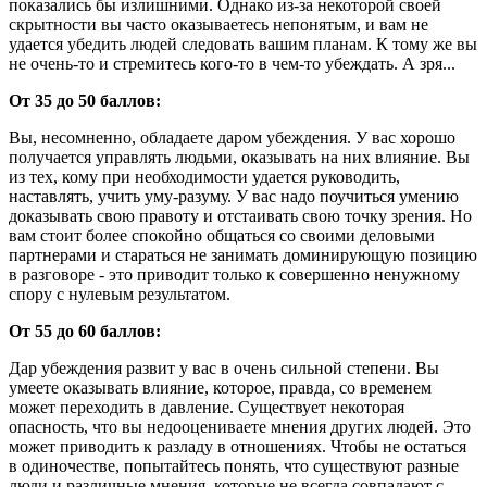
показались бы излишними. Однако из-за некоторой своей
скрытности вы часто оказываетесь непонятым, и вам не
удается убедить людей следовать вашим планам. К тому же вы
не очень-то и стремитесь кого-то в чем-то убеждать. А зря...
От 35 до 50 баллов:
Вы, несомненно, обладаете даром убеждения. У вас хорошо
получается управлять людьми, оказывать на них влияние. Вы
из тех, кому при необходимости удается руководить,
наставлять, учить уму-разуму. У вас надо поучиться умению
доказывать свою правоту и отстаивать свою точку зрения. Но
вам стоит более спокойно общаться со своими деловыми
партнерами и стараться не занимать доминирующую позицию
в разговоре - это приводит только к совершенно ненужному
спору с нулевым результатом.
От 55 до 60 баллов:
Дар убеждения развит у вас в очень сильной степени. Вы
умеете оказывать влияние, которое, правда, со временем
может переходить в давление. Существует некоторая
опасность, что вы недооцениваете мнения других людей. Это
может приводить к разладу в отношениях. Чтобы не остаться
в одиночестве, попытайтесь понять, что существуют разные
люди и различные мнения, которые не всегда совпадают с