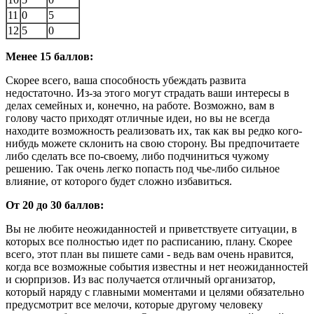
11
0
5
12
5
0
Менее 15 баллов:
Скорее всего, ваша способность убеждать развита
недостаточно. Из-за этого могут страдать ваши интересы в
делах семейных и, конечно, на работе. Возможно, вам в
голову часто приходят отличные идеи, но вы не всегда
находите возможность реализовать их, так как вы редко кого-
нибудь можете склонить на свою сторону. Вы предпочитаете
либо сделать все по-своему, либо подчиниться чужому
решению. Так очень легко попасть под чье-либо сильное
влияние, от которого будет сложно избавиться.
От 20 до 30 баллов:
Вы не любите неожиданностей и приветствуете ситуации, в
которых все полностью идет по расписанию, плану. Скорее
всего, этот план вы пишете сами - ведь вам очень нравится,
когда все возможные события известны и нет неожиданностей
и сюрпризов. Из вас получается отличный организатор,
который наряду с главными моментами и целями обязательно
предусмотрит все мелочи, которые другому человеку