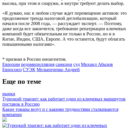
высока, при этом и снаружи, и внутри требуют делать выбор.
«Я думаю, нас в любом случае ждет перемещение активов: это
продолжение тренда налоговой деглобализации, который
начался после 2008 года, — рассуждает эксперт. — Поэтому,
даже когда все закончится, требование репатриации ключевых
компаний будет обязательным не только в России, но и в
Китае, Индии, США, Европе. А что останется, будут облагать
повышенными налогами».
* признан в России иноагентом.
Еврохим
редомицилляция
санкции
суд
Михаил Абызов
Евросоюз
СУЭК
Мельниченко Андрей
Еще по теме
рынки
Турецкий транзит: как работает один из ключевых маршрутов
поставок в Россию
Какие товары везут и с какими трудностями сталкиваются
компании