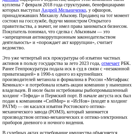
куплены 7 февраля 2018 года структурами, бенефициарами
которых выступал
Андрей Мельниченко
, у офшоров,
принадлежавших Михаилу Абызову. Продавец на тот момент
состоял на госслужбе, будучи министром Открытого
правительства, а значит, не имел права заниматься бизнесом.
Покупатель понимал, что сделка с Абызовым — это
«запрещенная антикоррупционным законодательством
деятельность» и «порождает акт коррупции», считает
ведомство.
Это уже четвертый иск прокуратуры об изъятии частных
активов в пользу государства за лето 2023 года,
отмечает
РБК.
Ранее Генпрокуратура подала иск в суд в связи с «незаконной
приватизацией» в 1990-х одного из крупнейших
производителей метанола и формалина в России «Метафракс
Кемикалс» и потребовала изъять акции компании у нынешних
владельцев. В июле были истребованы рыбопромышленный
холдинг «Тефида» и Пермский порт. В начале августа иск был
подан к компаниям «СибМир» и «ИсНов» (входят в холдинг
РАТМ) — он касался изъятия Ростовского оптико-
механического завода (РОМЗ), который занимается
производством оптико-механических и оптико-электронных
приборов дневного и ночного видения.
В судебных актах истребование имущества объясняется