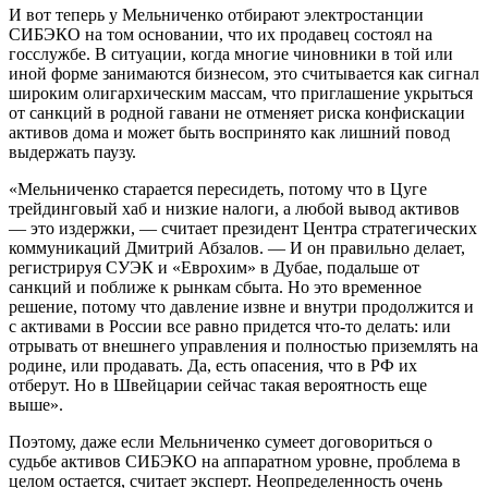
И вот теперь у Мельниченко отбирают электростанции
СИБЭКО на том основании, что их продавец состоял на
госслужбе. В ситуации, когда многие чиновники в той или
иной форме занимаются бизнесом, это считывается как сигнал
широким олигархическим массам, что приглашение укрыться
от санкций в родной гавани не отменяет риска конфискации
активов дома и может быть воспринято как лишний повод
выдержать паузу.
«Мельниченко старается пересидеть, потому что в Цуге
трейдинговый хаб и низкие налоги, а любой вывод активов
— это издержки, — считает президент Центра стратегических
коммуникаций Дмитрий Абзалов. — И он правильно делает,
регистрируя СУЭК и «Еврохим» в Дубае, подальше от
санкций и поближе к рынкам сбыта. Но это временное
решение, потому что давление извне и внутри продолжится и
с активами в России все равно придется что-то делать: или
отрывать от внешнего управления и полностью приземлять на
родине, или продавать. Да, есть опасения, что в РФ их
отберут. Но в Швейцарии сейчас такая вероятность еще
выше».
Поэтому, даже если Мельниченко сумеет договориться о
судьбе активов СИБЭКО на аппаратном уровне, проблема в
целом остается, считает эксперт. Неопределенность очень