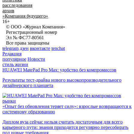
расследования
архив
«Компания будущего»
16+
© ООО «Журнал Компания»
Регистрационный номер
Эл № ФС77-80561
Все права защищены
telegram
дзен
вконтакте
tenchat
Редакция
популярное
Новости
стиль жизни
HUAWEI MatePad Pro Max: удобство без компромиссов
Результаты тест-драйва нового высокопроизводительного
дизайнерского планшета
рынки
«Опыт без обновления теряет силу»: взрослые возвращаются к
системному образованию
Диплом вуза сейчас нельзя считать достаточным для всего
карьерного пути: знания приходится регулярно пересобирать
под новые требования