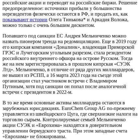
российские акции и переводят на российские биржи. Решение
предопределенное: источники прибыли у большинства
нерезидентов физически остаются в РФ, и продать их, как
показывают истории
Олега Тинькова* и Аркадия Воложа,
можно только с очень большим дисконтом.
Попавшего под санкции ЕС Андрея Мельниченко можно
назвать пионером тренда на редомициляцию. Еще в 2019 году
его кипрская компания «Доналинк», владеющая Приморской
ГРЭС и Лучегорским угольным разрезом, стала резидентом
российского внутреннего офшора на острове Русском. Тогда
же на нем зарегистрировалась в прошлом кипрская «СУЭК
Лтд». Мельниченко, в отличие от ряда других миллиардеров,
не вышел из РСПП, а 16 марта 2023 года на съезде этой
организации стал участником встречи с Владимиром
Путиным, хотя под санкции он попал после аналогичной
встречи с президентом в 2022-м.
В то же время основные активы миллиардера остаются в
зарубежных юрисдикциях. EuroСhem Group AG по-прежнему
управляется из швейцарского Цуга, где сверхнизкие налоги на
торговлю сырьем. Контролируемые семьей Мельниченко
акции СУЭК и «Еврохима» находятся в доверительном
управлении бермудского траста. При этом западные счета
«Еврохима» не блокированы.