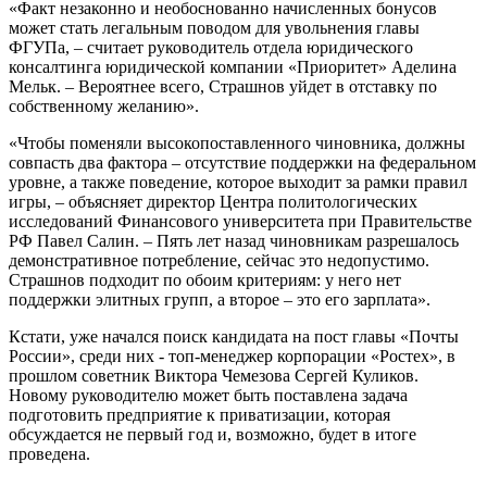
«Факт незаконно и необоснованно начисленных бонусов
может стать легальным поводом для увольнения главы
ФГУПа, – считает руководитель отдела юридического
консалтинга юридической компании «Приоритет» Аделина
Мельк. – Вероятнее всего, Страшнов уйдет в отставку по
собственному желанию».
«Чтобы поменяли высокопоставленного чиновника, должны
совпасть два фактора – отсутствие поддержки на федеральном
уровне, а также поведение, которое выходит за рамки правил
игры, – объясняет директор Центра политологических
исследований Финансового университета при Правительстве
РФ Павел Салин. – Пять лет назад чиновникам разрешалось
демонстративное потребление, сейчас это недопустимо.
Страшнов подходит по обоим критериям: у него нет
поддержки элитных групп, а второе – это его зарплата».
Кстати, уже начался поиск кандидата на пост главы «Почты
России», среди них - топ-менеджер корпорации «Ростех», в
прошлом советник Виктора Чемезова Сергей Куликов.
Новому руководителю может быть поставлена задача
подготовить предприятие к приватизации, которая
обсуждается не первый год и, возможно, будет в итоге
проведена.