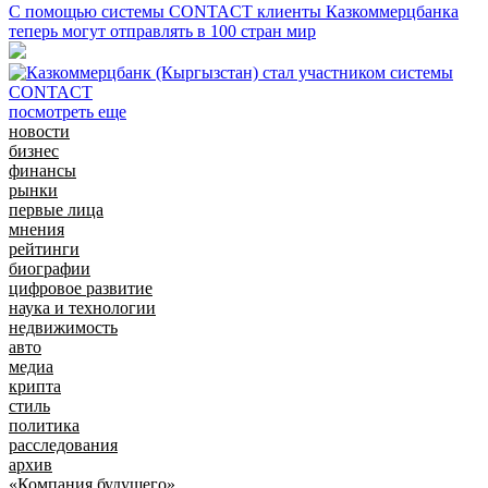
С помощью системы CONTACT клиенты Казкоммерцбанка
теперь могут отправлять в 100 стран мир
посмотреть еще
новости
бизнес
финансы
рынки
первые лица
мнения
рейтинги
биографии
цифровое развитие
наука и технологии
недвижимость
авто
медиа
крипта
стиль
политика
расследования
архив
«Компания будущего»