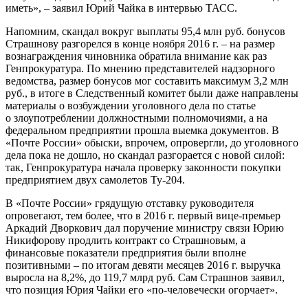
иметь», – заявил Юрий Чайка в интервью ТАСС.
Напомним, скандал вокруг выплаты 95,4 млн руб. бонусов
Страшнову разгорелся в конце ноября 2016 г. – на размер
вознаграждения чиновника обратила внимание как раз
Генпрокуратура. По мнению представителей надзорного
ведомства, размер бонусов мог составить максимум 3,2 млн
руб., в итоге в Следственный комитет были даже направлены
материалы о возбуждении уголовного дела по статье
о злоупотреблении должностными полномочиями, а на
федеральном предприятии прошла выемка документов. В
«Почте России» обыски, впрочем, опровергли, до уголовного
дела пока не дошло, но скандал разгорается с новой силой:
так, Генпрокуратура начала проверку законности покупки
предприятием двух самолетов Ту-204.
В «Почте России» грядущую отставку руководителя
опровегают, тем более, что в 2016 г. первый вице-премьер
Аркадий Дворкович дал поручение министру связи Юрию
Никифорову продлить контракт со Страшновым, а
финансовые показатели предприятия были вполне
позитивными – по итогам девяти месяцев 2016 г. выручка
выросла на 8,2%, до 119,7 млрд руб. Сам Страшнов заявил,
что позиция Юрия Чайки его «по-человечески огорчает».