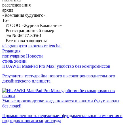
расследования
архив
«Компания будущего»
16+
© ООО «Журнал Компания»
Регистрационный номер
Эл № ФС77-80561
Все права защищены
telegram
дзен
вконтакте
tenchat
Редакция
популярное
Новости
стиль жизни
HUAWEI MatePad Pro Max: удобство без компромиссов
Результаты тест-драйва нового высокопроизводительного
дизайнерского планшета
рынки
Умные производства: когда появятся и какими будут заводы
без людей
Промышленность переживает фундаментальные изменения в
подходах к организации труда