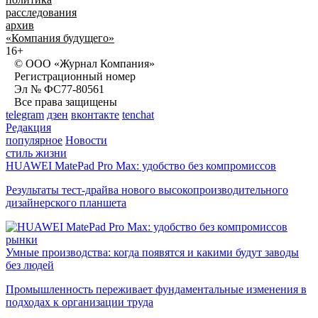
расследования
архив
«Компания будущего»
16+
© ООО «Журнал Компания»
Регистрационный номер
Эл № ФС77-80561
Все права защищены
telegram
дзен
вконтакте
tenchat
Редакция
популярное
Новости
стиль жизни
HUAWEI MatePad Pro Max: удобство без компромиссов
Результаты тест-драйва нового высокопроизводительного
дизайнерского планшета
рынки
Умные производства: когда появятся и какими будут заводы
без людей
Промышленность переживает фундаментальные изменения в
подходах к организации труда