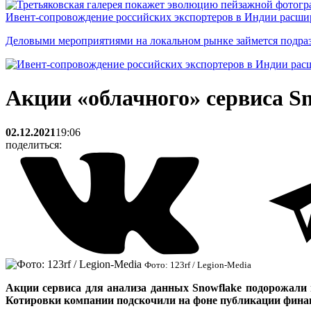
Ивент-сопровождение российских экспортеров в Индии расши
Деловыми мероприятиями на локальном рынке займется подраз
Акции «облачного» сервиса S
02.12.2021
19:06
поделиться:
Фото: 123rf / Legion-Media
Акции сервиса для анализа данных Snowflake подорожали 
Котировки компании подскочили на фоне публикации финан