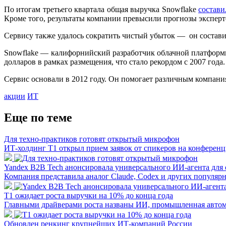
По итогам третьего квартала общая выручка Snowflake
состави
Кроме того, результаты компании превысили прогнозы экспер
Сервису также удалось сократить чистый убыток — он составил
Snowflake — калифорнийский разработчик облачной платформы
долларов в рамках размещения, что стало рекордом с 2007 год
Сервис основали в 2012 году. Он помогает различным компани
акции
ИТ
Еще по теме
Для техно-практиков готовят открытый микрофон
ИТ-холдинг Т1 открыл прием заявок от спикеров на конферен
Yandex B2B Tech анонсировала универсального ИИ-агента для
Компания представила аналог Claude, Codex и других популя
Т1 ожидает роста выручки на 10% до конца года
Главными драйверами роста названы ИИ, промышленная автом
Обновлен ренкинг крупнейших ИТ-компаний России