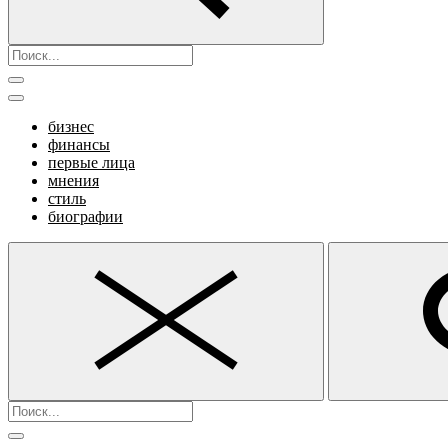
бизнес
финансы
первые лица
мнения
стиль
биографии