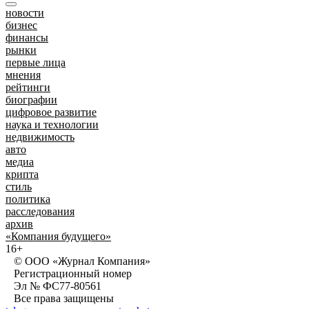
новости
бизнес
финансы
рынки
первые лица
мнения
рейтинги
биографии
цифровое развитие
наука и технологии
недвижимость
авто
медиа
крипта
стиль
политика
расследования
архив
«Компания будущего»
16+
© ООО «Журнал Компания»
Регистрационный номер
Эл № ФС77-80561
Все права защищены