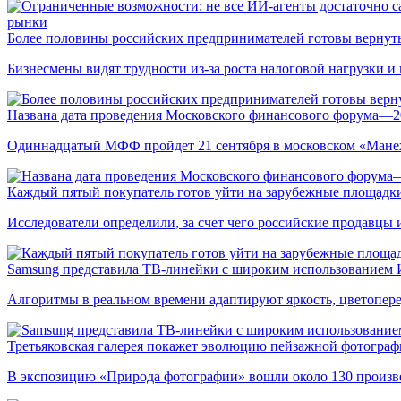
рынки
Более половины российских предпринимателей готовы вернуть
Бизнесмены видят трудности из-за роста налоговой нагрузки 
Названа дата проведения Московского финансового форума—2
Одиннадцатый МФФ пройдет 21 сентября в московском «Мане
Каждый пятый покупатель готов уйти на зарубежные площадки
Исследователи определили, за счет чего российские продавц
Samsung представила ТВ-линейки с широким использованием
Алгоритмы в реальном времени адаптируют яркость, цветопере
Третьяковская галерея покажет эволюцию пейзажной фотографи
В экспозицию «Природа фотографии» вошли около 130 произ