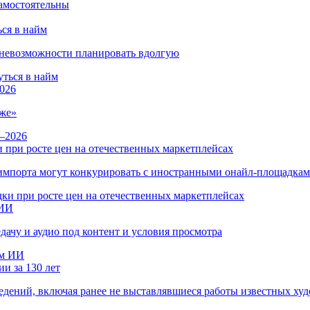
ся в найм
и невозможности планировать вдолгую
026
же»
 при росте цен на отечественных маркетплейсах
ы импорта могут конкурировать с иностранными онайл-площадка
 ИИ
дачу и аудио под контент и условия просмотра
и за 130 лет
ведений, включая ранее не выставлявшиеся работы известных