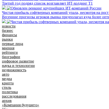
Третий год подряд список возглавляет ИТ-холдинг Т1
Чистая прибыль софтверных компаний упала, несмотря на рос
Весенние прогнозы игроков рынка предполагал куда более оп
новости
бизнес
финансы
рынки
первые лица
мнения
рейтинги
биографии
цифровое развитие
наука и технологии
недвижимость
авто
медиа
крипта
стиль
политика
расследования
архив
«Компания будущего»