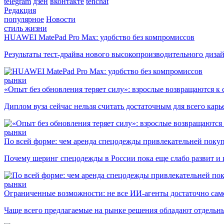
telegram
дзен
вконтакте
tenchat
Редакция
популярное
Новости
стиль жизни
HUAWEI MatePad Pro Max: удобство без компромиссов
Результаты тест-драйва нового высокопроизводительного диза
рынки
«Опыт без обновления теряет силу»: взрослые возвращаются к
Диплом вуза сейчас нельзя считать достаточным для всего кар
рынки
По всей форме: чем аренда спецодежды привлекательней поку
Почему шеринг спецодежды в России пока еще слабо развит и 
рынки
Ограниченные возможности: не все ИИ-агенты достаточно сам
Чаще всего предлагаемые на рынке решения обладают отдельн