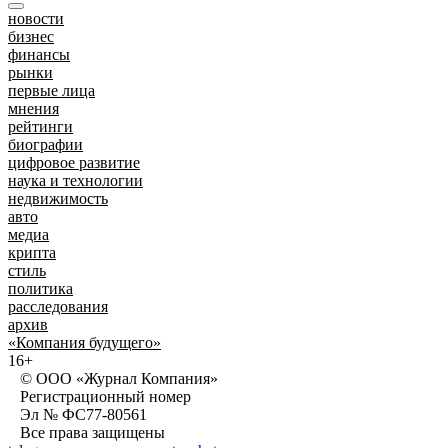
новости
бизнес
финансы
рынки
первые лица
мнения
рейтинги
биографии
цифровое развитие
наука и технологии
недвижимость
авто
медиа
крипта
стиль
политика
расследования
архив
«Компания будущего»
16+
© ООО «Журнал Компания»
Регистрационный номер
Эл № ФС77-80561
Все права защищены