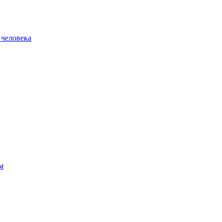
 человека
м