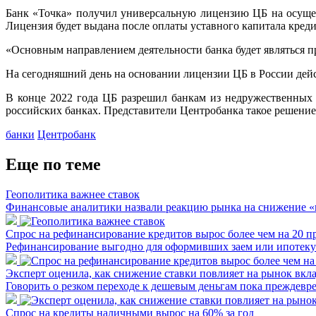
Банк «Точка» получил универсальную лицензию ЦБ на осущес
Лицензия будет выдана после оплаты уставного капитала кред
«Основным направлением деятельности банка будет являться пр
На сегодняшний день на основании лицензии ЦБ в России дейс
В конце 2022 года ЦБ разрешил банкам из недружественных с
российских банках. Представители Центробанка такое решени
банки
Центробанк
Еще по теме
Геополитика важнее ставок
Финансовые аналитики назвали реакцию рынка на снижение 
Спрос на рефинансирование кредитов вырос более чем на 20 п
Рефинансирование выгодно для оформивших заем или ипотеку 
Эксперт оценила, как снижение ставки повлияет на рынок вкл
Говорить о резком переходе к дешевым деньгам пока преждевр
Спрос на кредиты наличными вырос на 60% за год