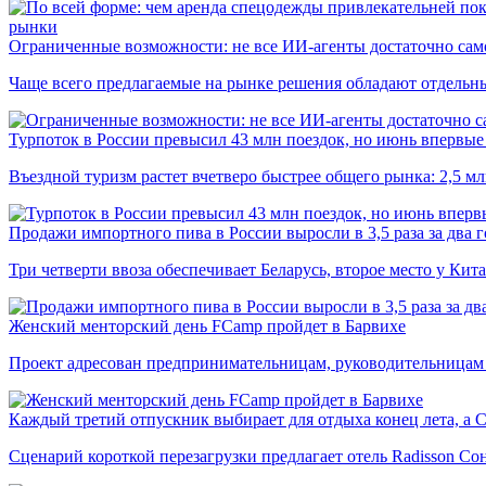
рынки
Ограниченные возможности: не все ИИ-агенты достаточно сам
Чаще всего предлагаемые на рынке решения обладают отдельн
Турпоток в России превысил 43 млн поездок, но июнь впервые 
Въездной туризм растет вчетверо быстрее общего рынка: 2,5 м
Продажи импортного пива в России выросли в 3,5 раза за два г
Три четверти ввоза обеспечивает Беларусь, второе место у Кита
Женский менторский день FCamp пройдет в Барвихе
Проект адресован предпринимательницам, руководительницам
Каждый третий отпускник выбирает для отдыха конец лета, а 
Сценарий короткой перезагрузки предлагает отель Radisson Со