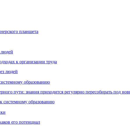
йнерского планшета
з людей
дходах к организации труда
 системному образованию
ьерного пути: знания приходится регулярно пересобирать под но
пки
каков его потенциал