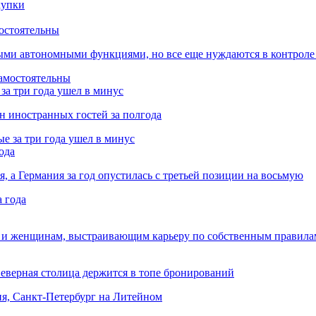
остоятельны
ыми автономными функциями, но все еще нуждаются в контроле
за три года ушел в минус
лн иностранных гостей за полгода
ода
я, а Германия за год опустилась с третьей позиции на восьмую
 и женщинам, выстраивающим карьеру по собственным правила
Северная столица держится в топе бронирований
ня, Санкт-Петербург на Литейном