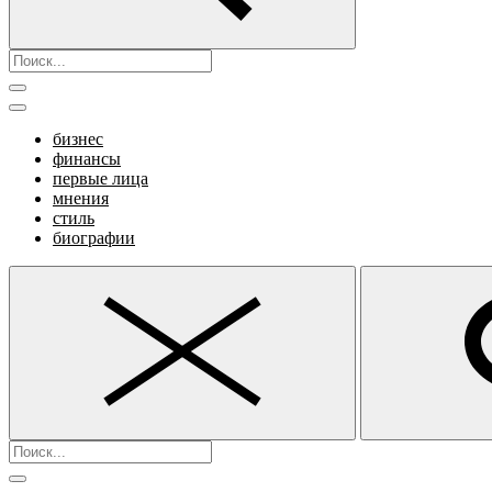
бизнес
финансы
первые лица
мнения
стиль
биографии