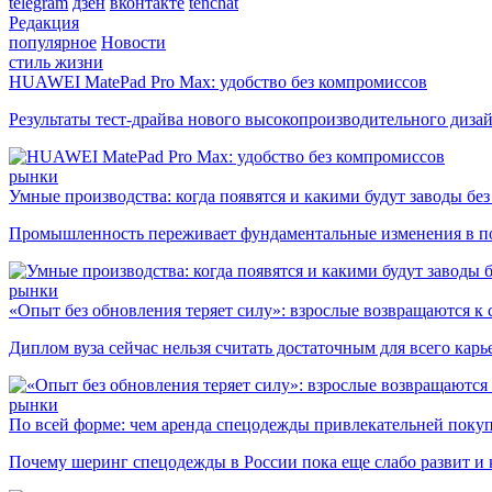
telegram
дзен
вконтакте
tenchat
Редакция
популярное
Новости
стиль жизни
HUAWEI MatePad Pro Max: удобство без компромиссов
Результаты тест-драйва нового высокопроизводительного диза
рынки
Умные производства: когда появятся и какими будут заводы бе
Промышленность переживает фундаментальные изменения в по
рынки
«Опыт без обновления теряет силу»: взрослые возвращаются к
Диплом вуза сейчас нельзя считать достаточным для всего кар
рынки
По всей форме: чем аренда спецодежды привлекательней поку
Почему шеринг спецодежды в России пока еще слабо развит и 