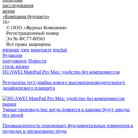
расследования
архив
«Компания будущего»
16+
© ООО «Журнал Компания»
Регистрационный номер
Эл № ФС77-80561
Все права защищены
telegram
дзен
вконтакте
tenchat
Редакция
популярное
Новости
стиль жизни
HUAWEI MatePad Pro Max: удобство без компромиссов
Результаты тест-драйва нового высокопроизводительного
дизайнерского планшета
рынки
Умные производства: когда появятся и какими будут заводы
без людей
Промышленность переживает фундаментальные изменения в
подходах к организации труда