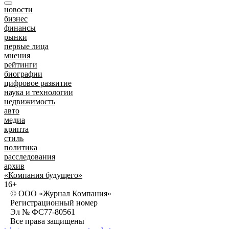
новости
бизнес
финансы
рынки
первые лица
мнения
рейтинги
биографии
цифровое развитие
наука и технологии
недвижимость
авто
медиа
крипта
стиль
политика
расследования
архив
«Компания будущего»
16+
© ООО «Журнал Компания»
Регистрационный номер
Эл № ФС77-80561
Все права защищены