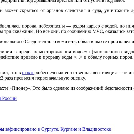
предприятия под домашним арестом или отпустить под залог.
й может скрыться от органов следствия и суда, уничтожить до
 обвалилась порода, небезопасны — рядом карьер с водой, но н
ны три скважины. Но все они, по сообщению МЧС, оказались зат
ионального Следственного комитета, обвал в шахте произошел и
аличии в пределах месторождения водоема (заполненного водой
действие привело к прорыву воды <...> и обвалу горных пород.
вил, что в
шахте
«обеспечена» естественная вентиляция — очищ
 22 раза превысил первоначальную оценку.
ахте «Пионер». Это было сделано из соображений безопасности 
 России
ы зафиксировано в Сургуте, Кургане и Владивостоке