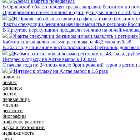
В Орловской области вводят график заправки бензином по ном
Одновременно объем топлива в одни руки увеличится с 30 до 
Факты спекуляции бензином начали выявлять в регионах Росс
В Иркутске перекупщики продавали топливо на онлайн-площад
Кабмин списал долги восьми регионам на 48,2 млрд рублей
В 2025 году списанием воспользовались 58 регионов, долговая
Интерес к отдыху на Алтае вырос в 1,6 раза
С начала года по 24 июня число бронирований туров в регион
новости
бизнес
финансы
рынки
первые лица
мнения
рейтинги
биографии
цифровое развитие
наука и технологии
недвижимость
авто