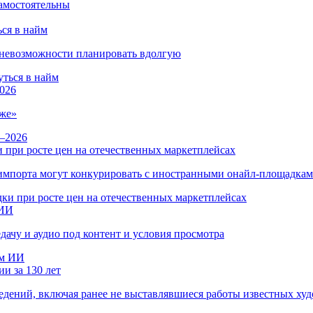
ся в найм
и невозможности планировать вдолгую
026
же»
 при росте цен на отечественных маркетплейсах
ы импорта могут конкурировать с иностранными онайл-площадка
 ИИ
дачу и аудио под контент и условия просмотра
и за 130 лет
ведений, включая ранее не выставлявшиеся работы известных