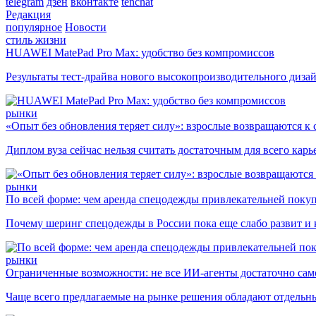
telegram
дзен
вконтакте
tenchat
Редакция
популярное
Новости
стиль жизни
HUAWEI MatePad Pro Max: удобство без компромиссов
Результаты тест-драйва нового высокопроизводительного диза
рынки
«Опыт без обновления теряет силу»: взрослые возвращаются к
Диплом вуза сейчас нельзя считать достаточным для всего кар
рынки
По всей форме: чем аренда спецодежды привлекательней поку
Почему шеринг спецодежды в России пока еще слабо развит и 
рынки
Ограниченные возможности: не все ИИ-агенты достаточно сам
Чаще всего предлагаемые на рынке решения обладают отдельн