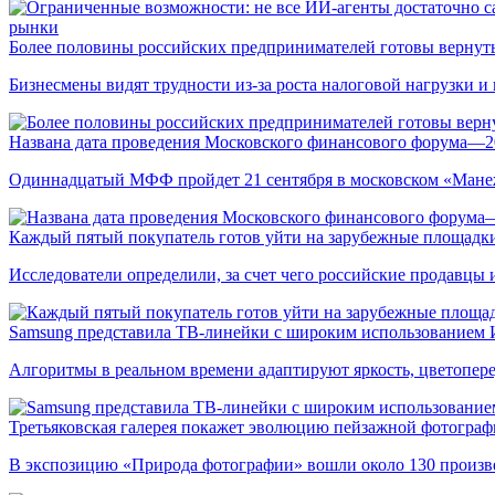
рынки
Более половины российских предпринимателей готовы вернуть
Бизнесмены видят трудности из-за роста налоговой нагрузки 
Названа дата проведения Московского финансового форума—2
Одиннадцатый МФФ пройдет 21 сентября в московском «Мане
Каждый пятый покупатель готов уйти на зарубежные площадки
Исследователи определили, за счет чего российские продавц
Samsung представила ТВ-линейки с широким использованием
Алгоритмы в реальном времени адаптируют яркость, цветопере
Третьяковская галерея покажет эволюцию пейзажной фотографи
В экспозицию «Природа фотографии» вошли около 130 произ