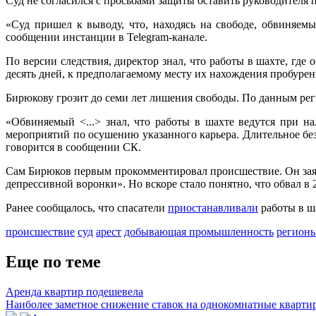
Суд не согласился с просьбами защиты оставить руководителя 
«Суд пришел к выводу, что, находясь на свободе, обвиняемы
сообщении инстанции в Telegram-канале.
По версии следствия, директор знал, что работы в шахте, где
десять дней, к предполагаемому месту их нахождения пробуре
Бирюкову грозит до семи лет лишения свободы. По данным рег
«Обвиняемый <...> знал, что работы в шахте ведутся при н
мероприятий по осушению указанного карьера. Длительное без
говорится в сообщении СК.
Сам Бирюков первым прокомментировал происшествие. Он зая
депрессивной воронки». Но вскоре стало понятно, что обвал в
Ранее сообщалось, что спасатели
приостанавливали
работы в ш
происшествие
суд
арест
добывающая промышленность
регионы
Еще по теме
Аренда квартир подешевела
Наиболее заметное снижение ставок на однокомнатные квартир