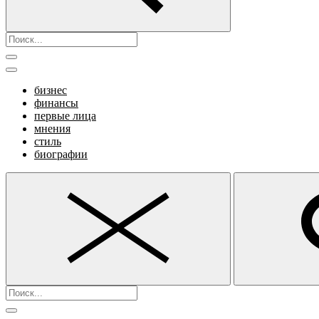
бизнес
финансы
первые лица
мнения
стиль
биографии