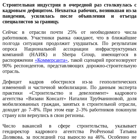
Строительная индустрия в очередной раз столкнулась с
кадровым дефицитом. Нехватка рабочих, возникшая из-за
пандемии, усилилась после объявления и отъезда
специалистов за границу.
Сейчас в отрасли почти 25% от необходимого числа
работников. Участники рынка ожидают, что в ближайшие
полгода ситуация продолжит ухудшаться. По результатам
опроса Национальной ассоциации инфраструктурных
компаний (НАИК) и Sherpa Group, имеющегося в
распоряжении
«Коммерсанта»
, такой сценарий прогнозируют
90% респондентов, представляющих дорожно-строительную
отрасль.
Дефицит кадров обострился из-за геополитических
изменений и частичной мобилизации. По данным эксперта
практики «Строительство и девелопмент» кадрового
агентства «Визави Консалт» Наталии Трубчаниновой, доля
мобилизованных граждан, занятых в строительной отрасли,
доходит до 7–8%. При этом еще 2–3% работников покинули
страну или вернулись в свои регионы.
Число вакансий в сфере строительства, указывает
гендиректор кадрового агентства ProPersonal Татьяна
Долякова, за последний год выросло на 46%. Особенно не