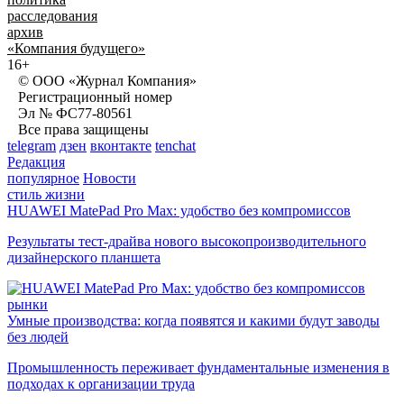
расследования
архив
«Компания будущего»
16+
© ООО «Журнал Компания»
Регистрационный номер
Эл № ФС77-80561
Все права защищены
telegram
дзен
вконтакте
tenchat
Редакция
популярное
Новости
стиль жизни
HUAWEI MatePad Pro Max: удобство без компромиссов
Результаты тест-драйва нового высокопроизводительного
дизайнерского планшета
рынки
Умные производства: когда появятся и какими будут заводы
без людей
Промышленность переживает фундаментальные изменения в
подходах к организации труда