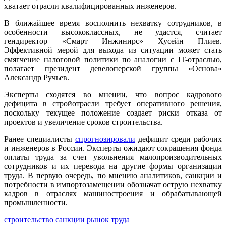
хватает отрасли квалифицированных инженеров.
В ближайшее время восполнить нехватку сотрудников, в
особенности высококлассных, не удастся, считает
гендиректор «Смарт Инжинирс» Хусейн Плиев.
Эффективной мерой для выхода из ситуации может стать
смягчение налоговой политики по аналогии с IT-отраслью,
полагает президент девелоперской группы «Основа»
Александр Ручьев.
Эксперты сходятся во мнении, что вопрос кадрового
дефицита в стройотрасли требует оперативного решения,
поскольку текущее положение создает риски отказа от
проектов и увеличение сроков строительства.
Ранее специалисты
спрогнозировали
дефицит среди рабочих
и инженеров в России. Эксперты ожидают сокращения фонда
оплаты труда за счет увольнения малопроизводительных
сотрудников и их перевода на другие формы организации
труда. В первую очередь, по мнению аналитиков, санкции и
потребности в импортозамещении обозначат острую нехватку
кадров в отраслях машиностроения и обрабатывающей
промышленности.
строительство
санкции
рынок труда